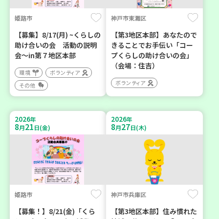
姫路市
神戸市東灘区
【募集】8/17(月) ~くらしの
【第3地区本部】あなたので
助け合いの会 活動の説明
きることでお手伝い「コー
会～in第７地区本部
プくらしの助け合いの会」
（会場：住吉）
環境
ボランティア
ボランティア
その他
2026
2026
年
年
8
21
8
27
月
日(金)
月
日(木)
姫路市
神戸市兵庫区
【募集！】8/21(金)「くら
【第3地区本部】住み慣れた