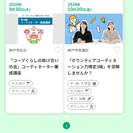
2026
2026
年
年
9
30
10
30
月
日(水)
月
日(金)
神戸市北区
神戸市東灘区
「コープくらしの助け合い
「ボランティアコーディネ
の会」コーディネーター養
ーション力検定3級」を受験
成講座
しませんか？
大人向け
中・高・大学生
ボランティア
大人向け
学び・体験
ボランティア
1