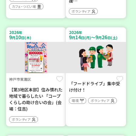
援…
カフェ・つどい場
ボランティア
2026
2026
年
年
9
10
9
14
9
26
～
月
日(木)
月
日(月)
月
日(土)
神戸市東灘区
「フードドライブ」集中受
【第3地区本部】住み慣れた
け付け！
地域で暮らしたい 「コープ
環境
ボランティア
くらしの助け合いの会」(会
場：住吉)
ボランティア