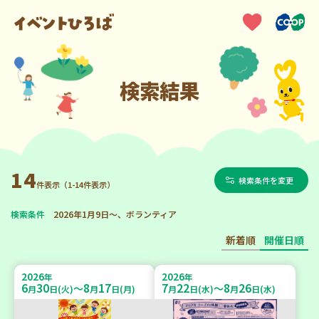
検索結果
14
検索条件を変更
件表示（1-14件表示）
検索条件
2026年1月9日～、ボランティア
新着順
開催日順
2026
2026
年
年
6
30
8
17
7
22
8
26
～
～
月
日(火)
月
日(月)
月
日(水)
月
日(水)