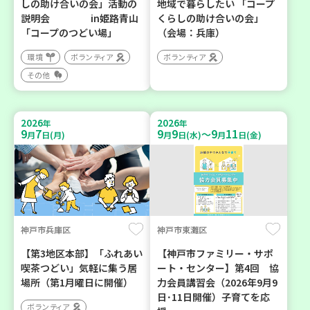
しの助け合いの会」活動の
地域で暮らしたい 「コープ
説明会 in姫路青山
くらしの助け合いの会」
「コープのつどい場」
（会場：兵庫）
環境
ボランティア
ボランティア
その他
2026
2026
年
年
9
7
9
9
9
11
～
月
日(月)
月
日(水)
月
日(金)
神戸市兵庫区
神戸市東灘区
【第3地区本部】「ふれあい
【神戸市ファミリー・サポ
喫茶つどい」気軽に集う居
ート・センター】第4回 協
場所（第1月曜日に開催）
力会員講習会（2026年9月9
日･11日開催）子育てを応
ボランティア