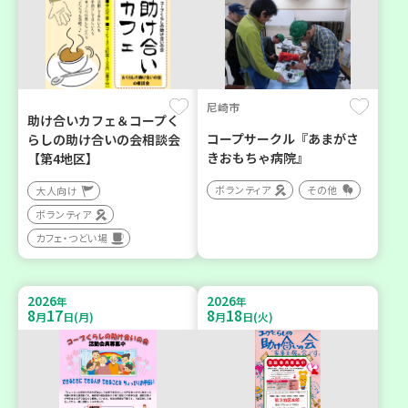
尼崎市
助け合いカフェ＆コープく
コープサークル『あまがさ
らしの助け合いの会相談会
きおもちゃ病院』
【第4地区】
ボランティア
その他
大人向け
ボランティア
カフェ・つどい場
2026
2026
年
年
8
17
8
18
月
日(月)
月
日(火)