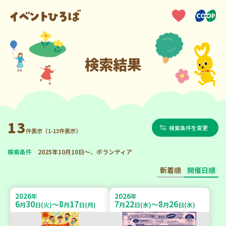
検索結果
13
検索条件を変更
件表示（1-13件表示）
検索条件
2025年10月10日～、ボランティア
新着順
開催日順
2026
2026
年
年
6
30
8
17
7
22
8
26
～
～
月
日(火)
月
日(月)
月
日(水)
月
日(水)