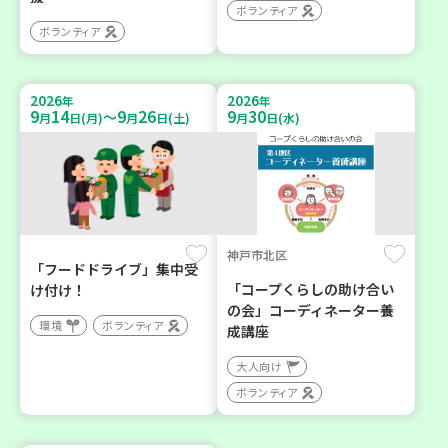
ボランティア
ボランティア
2026
2026
年
年
9
14
9
26
9
30
～
月
日(月)
月
日(土)
月
日(水)
神戸市北区
「フードドライブ」集中受
「コープくらしの助け合い
け付け！
の会」コーディネーター養
環境
ボランティア
成講座
大人向け
ボランティア