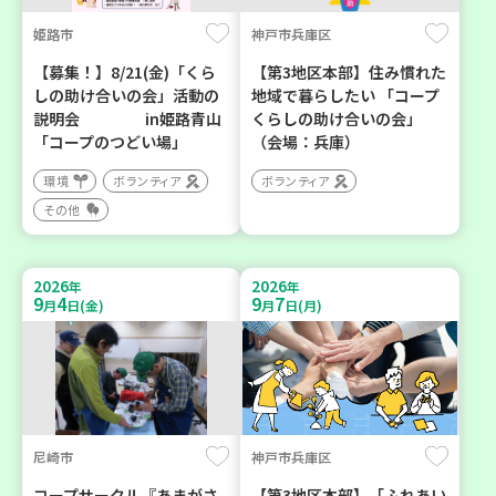
姫路市
神戸市兵庫区
【募集！】8/21(金)「くら
【第3地区本部】住み慣れた
しの助け合いの会」活動の
地域で暮らしたい 「コープ
説明会 in姫路青山
くらしの助け合いの会」
「コープのつどい場」
（会場：兵庫）
環境
ボランティア
ボランティア
その他
2026
2026
年
年
9
4
9
7
月
日(金)
月
日(月)
尼崎市
神戸市兵庫区
コープサークル『あまがさ
【第3地区本部】「ふれあい