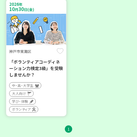
2026
年
10
30
月
日(金)
神戸市東灘区
「ボランティアコーディネ
ーション力検定3級」を受験
しませんか？
中・高・大学生
大人向け
学び・体験
ボランティア
1