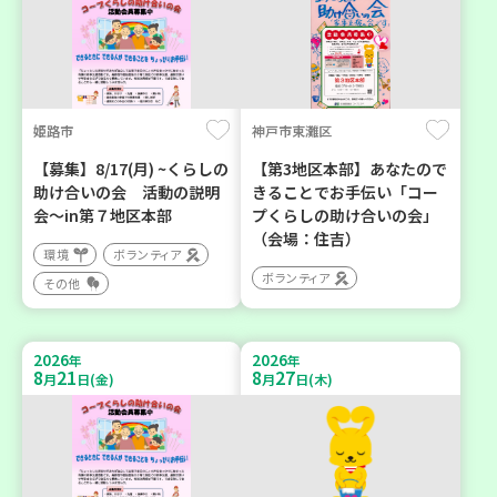
姫路市
神戸市東灘区
【募集】8/17(月) ~くらしの
【第3地区本部】あなたので
助け合いの会 活動の説明
きることでお手伝い「コー
会～in第７地区本部
プくらしの助け合いの会」
（会場：住吉）
環境
ボランティア
ボランティア
その他
2026
2026
年
年
8
21
8
27
月
日(金)
月
日(木)