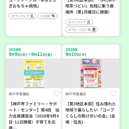
きおもちゃ病院』
喫茶つどい」気軽に集う居
場所（第1月曜日に開催）
ボランティア
その他
ボランティア
カフェ・つどい場
2026
2026
年
年
9
9
9
11
9
10
～
月
日(水)
月
日(金)
月
日(木)
神戸市東灘区
神戸市東灘区
【神戸市ファミリー・サポ
【第3地区本部】住み慣れた
ート・センター】第4回 協
地域で暮らしたい 「コープ
力会員講習会（2026年9月9
くらしの助け合いの会」(会
日･11日開催）子育てを応
場：住吉)
援…