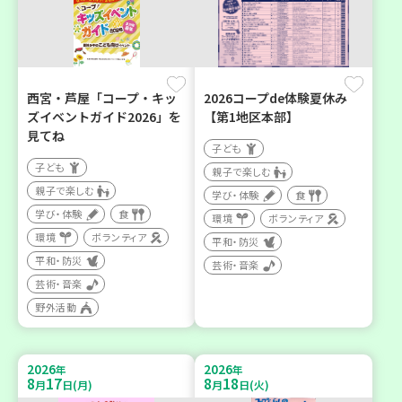
西宮・芦屋「コープ・キッ
2026コープde体験夏休み
ズイベントガイド2026」を
【第1地区本部】
見てね
子ども
子ども
親子で楽しむ
親子で楽しむ
学び・体験
食
学び・体験
食
環境
ボランティア
環境
ボランティア
平和・防災
平和・防災
芸術・音楽
芸術・音楽
野外活動
2026
2026
年
年
8
17
8
18
月
日(月)
月
日(火)