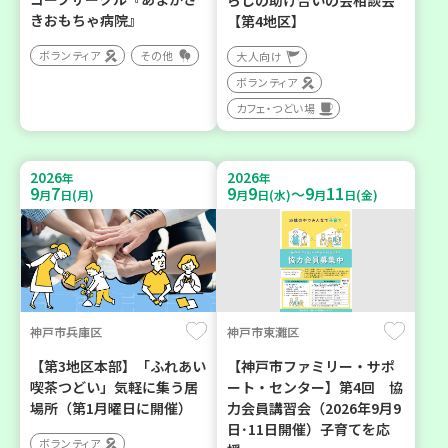
らしの助け合いの会相談会
きおもちゃ病院』
【第4地区】
ボランティア
その他
大人向け
ボランティア
カフェ・つどい場
2026
2026
年
年
9
7
9
9
9
11
～
月
日(月)
月
日(水)
月
日(金)
神戸市兵庫区
神戸市東灘区
【第3地区本部】「ふれあい
【神戸市ファミリー・サポ
喫茶つどい」気軽に集う居
ート・センター】第4回 協
場所（第1月曜日に開催）
力会員講習会（2026年9月9
日･11日開催）子育てを応
ボランティア