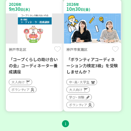
2026
2026
年
年
9
30
10
30
月
日(水)
月
日(金)
神戸市北区
神戸市東灘区
「コープくらしの助け合い
「ボランティアコーディネ
の会」コーディネーター養
ーション力検定3級」を受験
成講座
しませんか？
大人向け
中・高・大学生
ボランティア
大人向け
学び・体験
ボランティア
1