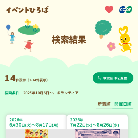
検索結果
14
検索条件を変更
件表示（1-14件表示）
検索条件
2025年10月6日～、ボランティア
新着順
開催日順
2026
2026
年
年
6
30
8
17
7
22
8
26
～
～
月
日(火)
月
日(月)
月
日(水)
月
日(水)