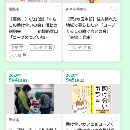
姫路市
神戸市兵庫区
【募集！】8/21(金)「くら
【第3地区本部】住み慣れた
しの助け合いの会」活動の
地域で暮らしたい 「コープ
説明会 in姫路青山
くらしの助け合いの会」
「コープのつどい場」
（会場：兵庫）
環境
ボランティア
ボランティア
その他
2026
2026
年
年
9
4
9
5
月
日(金)
月
日(土)
尼崎市
助け合いカフェ＆コープく
コープサークル『あまがさ