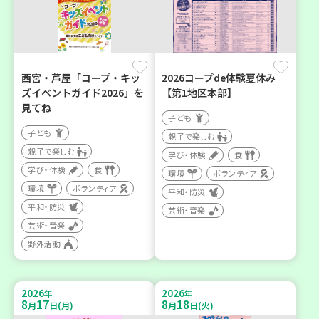
西宮・芦屋「コープ・キッ
2026コープde体験夏休み
ズイベントガイド2026」を
【第1地区本部】
見てね
子ども
子ども
親子で楽しむ
親子で楽しむ
学び・体験
食
学び・体験
食
環境
ボランティア
環境
ボランティア
平和・防災
平和・防災
芸術・音楽
芸術・音楽
野外活動
2026
2026
年
年
8
17
8
18
月
日(月)
月
日(火)