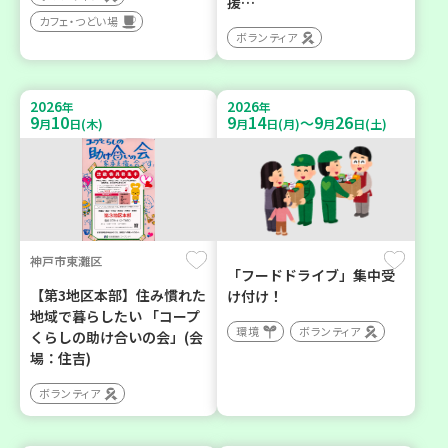
援…
カフェ・つどい場
ボランティア
2026
2026
年
年
9
10
9
14
9
26
～
月
日(木)
月
日(月)
月
日(土)
神戸市東灘区
「フードドライブ」集中受
【第3地区本部】住み慣れた
け付け！
地域で暮らしたい 「コープ
環境
ボランティア
くらしの助け合いの会」(会
場：住吉)
ボランティア