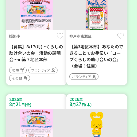
姫路市
神戸市東灘区
【募集】8/17(月) ~くらしの
【第3地区本部】あなたので
助け合いの会 活動の説明
きることでお手伝い「コー
会～in第７地区本部
プくらしの助け合いの会」
（会場：住吉）
環境
ボランティア
ボランティア
その他
2026
2026
年
年
8
21
8
27
月
日(金)
月
日(木)