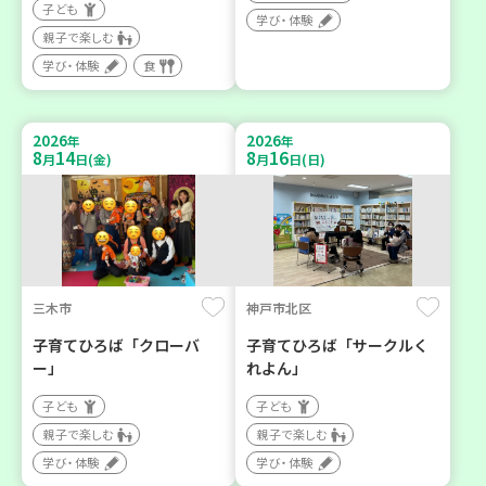
子ども
学び・体験
親子で楽しむ
学び・体験
食
2026
2026
年
年
8
14
8
16
月
日(金)
月
日(日)
三木市
神戸市北区
子育てひろば「クローバ
子育てひろば「サークルく
ー」
れよん」
子ども
子ども
親子で楽しむ
親子で楽しむ
学び・体験
学び・体験