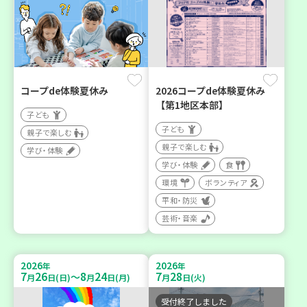
コープde体験夏休み
2026コープde体験夏休み
【第1地区本部】
子ども
子ども
親子で楽しむ
親子で楽しむ
学び・体験
学び・体験
食
環境
ボランティア
平和・防災
芸術・音楽
2026
2026
年
年
7
26
8
24
7
28
～
月
日(日)
月
日(月)
月
日(火)
受付終了しました