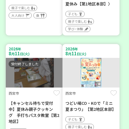
夏休み【第1地区本部】〉
親子で楽しむ
子ども
大人向け
食
親子で楽しむ
学び・体験
2026
2026
年
年
8
11
8
11
月
日(火)
月
日(火)
受付終了しました
西宮市
西宮市
【キャンセル待ちで受付
つどい場CO・KOで「ミニ
中】夏休み親子クッキン
夏まつり」【第2地区本部】
グ 手打ちパスタ教室【第2
子ども
地区】
親子で楽しむ