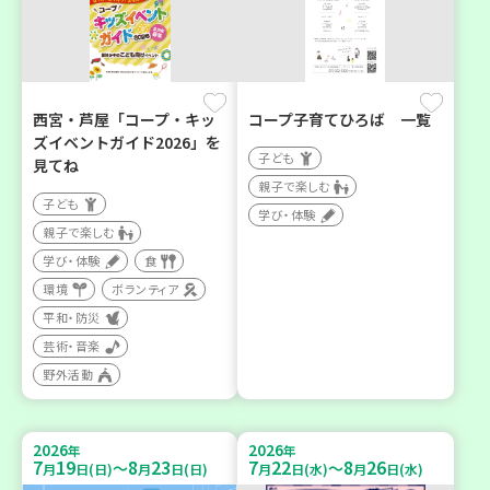
西宮・芦屋「コープ・キッ
コープ子育てひろば 一覧
ズイベントガイド2026」を
子ども
見てね
親子で楽しむ
子ども
学び・体験
親子で楽しむ
学び・体験
食
環境
ボランティア
平和・防災
芸術・音楽
野外活動
2026
2026
年
年
7
19
8
23
7
22
8
26
～
～
月
日(日)
月
日(日)
月
日(水)
月
日(水)