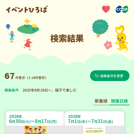
検索結果
67
検索条件を変更
件表示（1-18件表示）
検索条件
2025年9月20日～、親子で楽しむ
新着順
開催日順
2026
2026
年
年
6
30
8
17
7
1
7
31
～
～
月
日(火)
月
日(月)
月
日(水)
月
日(金)