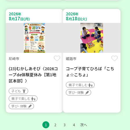
2026
2026
年
年
8
17
8
18
月
日(月)
月
日(火)
尼崎市
姫路市
(23)むかしあそび〈2026コ
コープ子育てひろば「こち
ープde体験夏休み【第1地
ょ☆こちょ」
区本部】〉
親子で楽しむ
子ども
学び・体験
親子で楽しむ
学び・体験
1
2
3
4
次へ