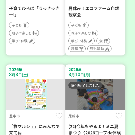
子育てひろば「うっきっき
夏休み！エコファーム自然
ー!」
観察会
子ども
子ども
親子で楽しむ
親子で楽しむ
学び・体験
学び・体験
食
環境
野外活動
2026
2026
年
年
8
8
8
10
月
日(土)
月
日(月)
受付終了しました
豊中市
尼崎市
「牧マルシェ」にみんなで
(22)今年もやるよ！ミニ夏
来てね
まつり〈2026コープde体験