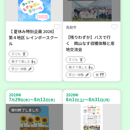
真庭市
【 夏休み特別企画 2026】
【残りわずか】バスで行
第４地区 レインボースクー
く 岡山なす収穫体験と産
ル
地交流会
子ども
子ども
親子で楽しむ
親子で楽しむ
学び・体験
学び・体験
食
2026
2026
年
年
7
29
8
12
8
1
8
31
～
～
月
日(水)
月
日(水)
月
日(土)
月
日(月)
受付終了しました