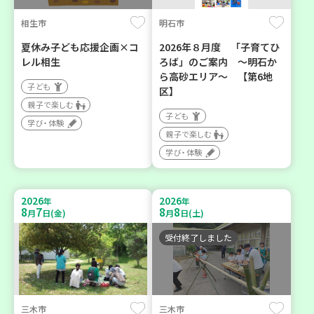
相生市
明石市
夏休み子ども応援企画×コ
2026年８月度 「子育てひ
レル相生
ろば」のご案内 ～明石か
ら高砂エリア～ 【第6地
子ども
区】
親子で楽しむ
子ども
学び・体験
親子で楽しむ
学び・体験
2026
2026
年
年
8
7
8
8
月
日(金)
月
日(土)
受付終了しました
三木市
三木市