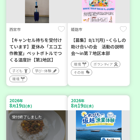
西宮市
姫路市
【キャンセル待ちを受付け
【募集】8/17(月) ~くらしの
ています】夏休み「エコ工
助け合いの会 活動の説明
作教室」ペットボトルでつ
会～in第７地区本部
くる温度計【第2地区】
環境
ボランティア
子ども
学び・体験
その他
環境
2026
2026
年
年
8
19
8
19
月
日(水)
月
日(水)
受付終了しました