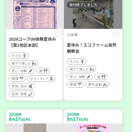
受付終了しました
三木市
2026コープde体験夏休み
夏休み！エコファーム自然
【第1地区本部】
観察会
子ども
子ども
親子で楽しむ
親子で楽しむ
学び・体験
食
学び・体験
食
環境
ボランティア
環境
野外活動
平和・防災
芸術・音楽
2026
2026
年
年
8
17
8
17
月
日(月)
月
日(月)