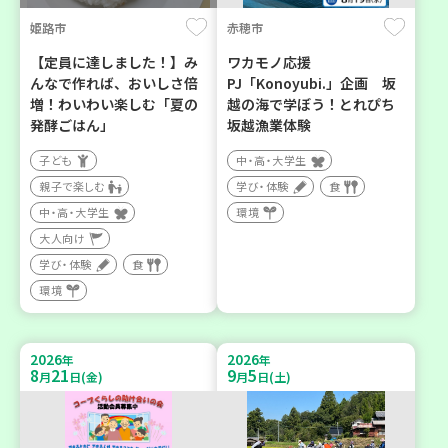
姫路市
赤穂市
【定員に達しました！】み
ワカモノ応援
んなで作れば、おいしさ倍
PJ「Konoyubi.」企画 坂
増！わいわい楽しむ「夏の
越の海で学ぼう！とれぴち
発酵ごはん」
坂越漁業体験
子ども
中・高・大学生
親子で楽しむ
学び・体験
食
中・高・大学生
環境
大人向け
学び・体験
食
環境
2026
2026
年
年
8
21
9
5
月
日(金)
月
日(土)