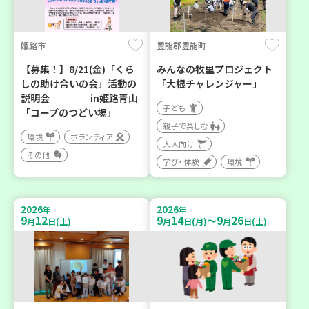
姫路市
豊能郡豊能町
【募集！】8/21(金)「くら
みんなの牧里プロジェクト
しの助け合いの会」活動の
「大根チャレンジャー」
説明会 in姫路青山
子ども
「コープのつどい場」
親子で楽しむ
環境
ボランティア
大人向け
その他
学び・体験
環境
2026
2026
年
年
9
12
9
14
9
26
～
月
日(土)
月
日(月)
月
日(土)