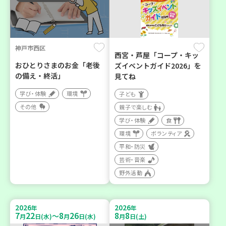
神戸市西区
西宮・芦屋「コープ・キッ
おひとりさまのお金「老後
ズイベントガイド2026」を
の備え・終活」
見てね
学び・体験
環境
子ども
その他
親子で楽しむ
学び・体験
食
環境
ボランティア
平和・防災
芸術・音楽
野外活動
2026
2026
年
年
7
22
8
26
8
8
～
月
日(水)
月
日(水)
月
日(土)