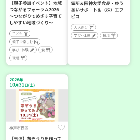
【親子参加イベント】地域
電所＆阪神友愛食品・ゆう
つながるフォーラム2026
あいサポート＆（株）エフ
～つながりでめざす子育て
ピコ
しやすい地域づくり～
大人向け
子ども
学び・体験
環境
親子で楽しむ
学び・体験
食
環境
2026
年
10
31
月
日(土)
神戸市西区
【玉津】布ぞうりを作って