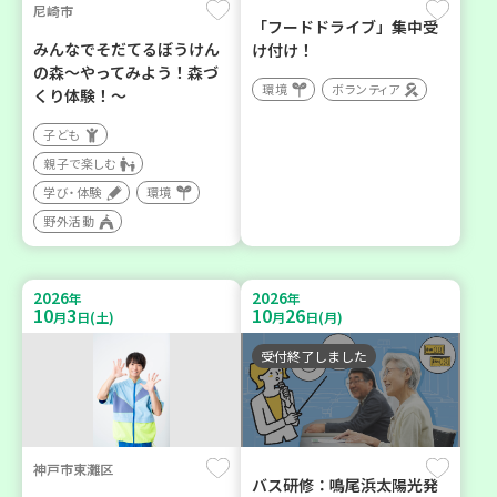
尼崎市
「フードドライブ」集中受
みんなでそだてるぼうけん
け付け！
の森～やってみよう！森づ
環境
ボランティア
くり体験！～
子ども
親子で楽しむ
学び・体験
環境
野外活動
2026
2026
年
年
10
3
10
26
月
日(土)
月
日(月)
受付終了しました
神戸市東灘区
バス研修：鳴尾浜太陽光発