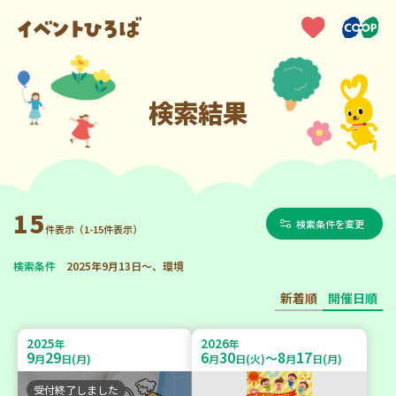
検索結果
15
検索条件を変更
件表示（1-15件表示）
検索条件
2025年9月13日～、環境
新着順
開催日順
2025
2026
年
年
9
29
6
30
8
17
～
月
日(月)
月
日(火)
月
日(月)
受付終了しました