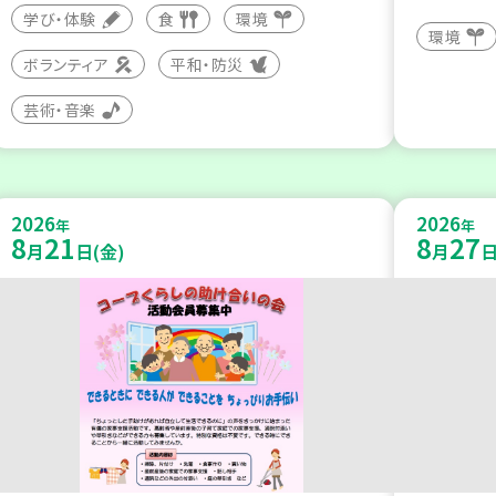
学び・体験
食
環境
環境
ボランティア
平和・防災
芸術・音楽
2026
2026
年
年
8
21
8
27
月
日(金)
月
日