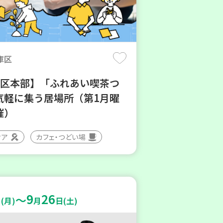
庫区
地区本部】「ふれあい喫茶つ
気軽に集う居場所（第1月曜
催）
ィア
カフェ・つどい場
9
26
～
(月)
月
日(土)