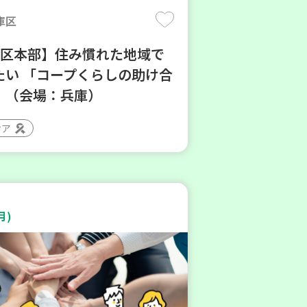
庫区
地区本部】住み慣れた地域で
たい 「コープくらしの助け合
」（会場：兵庫）
ィア
月)