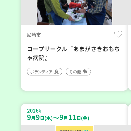
尼崎市
コープサークル『あまがさきおもち
ゃ病院』
ボランティア
その他
2026
年
9
9
9
11
～
月
日(水)
月
日(金)