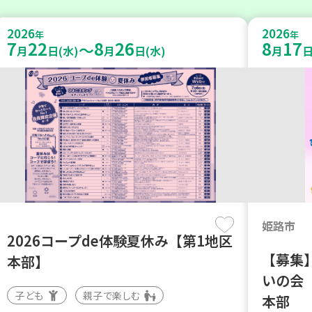
2026
2026
年
年
7
22
8
26
8
17
～
月
日(水)
月
日(水)
月
日
姫路市
2026コープde体験夏休み【第1地区
【募集】
本部】
いの会
子ども
親子で楽しむ
本部