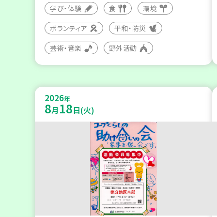
学び・体験
食
環境
ボランティア
平和・防災
芸術・音楽
野外活動
2026
年
8
18
月
日(火)