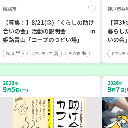
姫路市
神戸市兵
【募集！】8/21(金)「くらしの助け
【第3
合いの会」活動の説明会 in
暮らし
姫路青山「コープのつどい場」
いの会
環境
ボランティア
その他
ボランテ
2026
2026
年
年
9
5
9
7
月
日(土)
月
日(