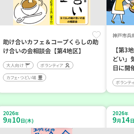
神戸市兵
助け合いカフェ＆コープくらしの助
【第3
け合いの会相談会【第4地区】
どい」
大人向け
ボランティア
日に開
カフェ・つどい場
ボランテ
2026
2026
年
年
9
10
9
14
月
日(木)
月
日