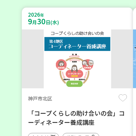
2026
年
9
30
月
日(水)
神戸市北区
「コープくらしの助け合いの会」コ
ーディネーター養成講座