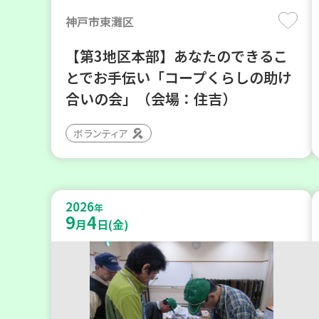
神戸市東灘区
【第3地区本部】あなたのできるこ
とでお手伝い「コープくらしの助け
合いの会」（会場：住吉）
ボランティア
2026
年
9
4
月
日(金)