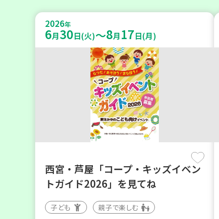
2026
年
6
30
8
17
～
月
日(火)
月
日(月)
西宮・芦屋「コープ・キッズイベン
トガイド2026」を見てね
子ども
親子で楽しむ