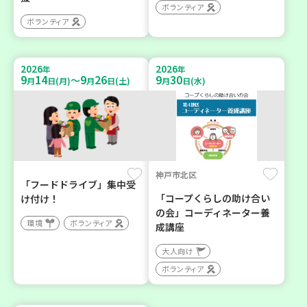
ボランティア
ボランティア
2026
2026
年
年
9
14
9
26
9
30
～
月
日(月)
月
日(土)
月
日(水)
神戸市北区
「フードドライブ」集中受
「コープくらしの助け合い
け付け！
の会」コーディネーター養
環境
ボランティア
成講座
大人向け
ボランティア