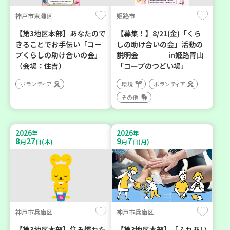
神戸市東灘区
姫路市
【第3地区本部】あなたので
【募集！】8/21(金)「くら
きることでお手伝い「コー
しの助け合いの会」活動の
プくらしの助け合いの会」
説明会 in姫路青山
（会場：住吉）
「コープのつどい場」
ボランティア
環境
ボランティア
その他
2026
2026
年
年
8
27
9
7
月
日(木)
月
日(月)
神戸市兵庫区
神戸市兵庫区
【第3地区本部】住み慣れた
【第3地区本部】「ふれあい