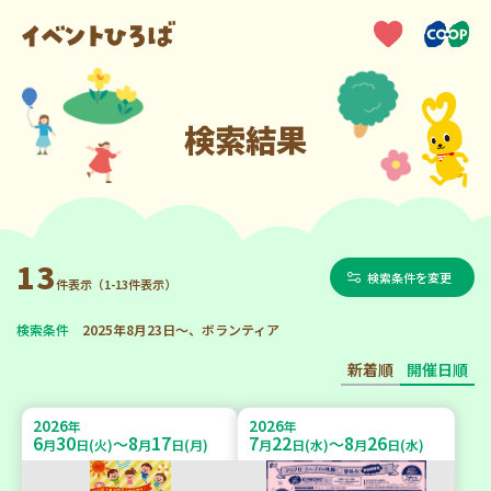
検索結果
13
検索条件を変更
件表示（1-13件表示）
検索条件
2025年8月23日～、ボランティア
新着順
開催日順
2026
2026
年
年
6
30
8
17
7
22
8
26
～
～
月
日(火)
月
日(月)
月
日(水)
月
日(水)