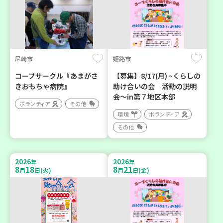
尼崎市
姫路市
コープサークル『あまがさ
【募集】8/17(月) ~くらしの
きおもちゃ病院』
助け合いの会 活動の説明
会～in第７地区本部
ボランティア
その他
環境
ボランティア
その他
2026
2026
年
年
8
18
8
21
月
日(火)
月
日(金)