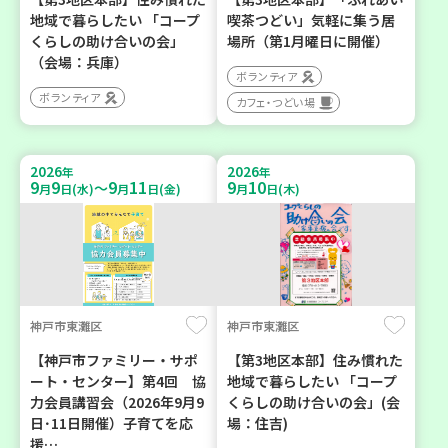
地域で暮らしたい 「コープ
喫茶つどい」気軽に集う居
くらしの助け合いの会」
場所（第1月曜日に開催）
（会場：兵庫）
ボランティア
ボランティア
カフェ・つどい場
2026
2026
年
年
9
9
9
11
9
10
～
月
日(水)
月
日(金)
月
日(木)
神戸市東灘区
神戸市東灘区
【神戸市ファミリー・サポ
【第3地区本部】住み慣れた
ート・センター】第4回 協
地域で暮らしたい 「コープ
力会員講習会（2026年9月9
くらしの助け合いの会」(会
日･11日開催）子育てを応
場：住吉)
援…