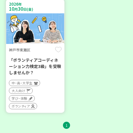
2026
年
10
30
月
日(金)
神戸市東灘区
「ボランティアコーディネ
ーション力検定3級」を受験
しませんか？
中・高・大学生
大人向け
学び・体験
ボランティア
1