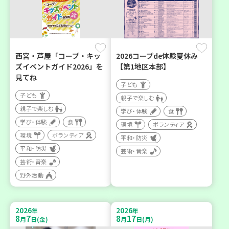
西宮・芦屋「コープ・キッ
2026コープde体験夏休み
ズイベントガイド2026」を
【第1地区本部】
見てね
子ども
子ども
親子で楽しむ
親子で楽しむ
学び・体験
食
学び・体験
食
環境
ボランティア
環境
ボランティア
平和・防災
平和・防災
芸術・音楽
芸術・音楽
野外活動
2026
2026
年
年
8
7
8
17
月
日(金)
月
日(月)