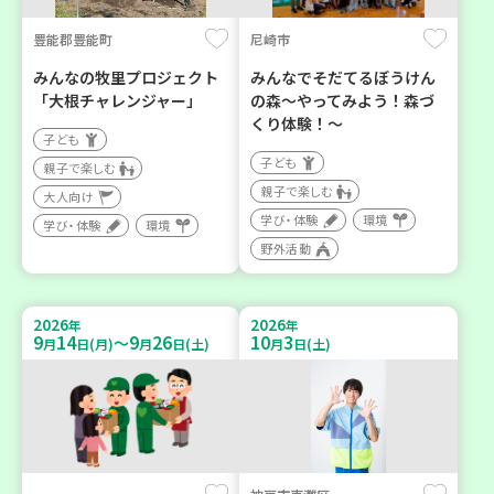
豊能郡豊能町
尼崎市
みんなの牧里プロジェクト
みんなでそだてるぼうけん
「大根チャレンジャー」
の森～やってみよう！森づ
くり体験！～
子ども
子ども
親子で楽しむ
親子で楽しむ
大人向け
学び・体験
環境
学び・体験
環境
野外活動
2026
2026
年
年
9
14
9
26
10
3
～
月
日(月)
月
日(土)
月
日(土)