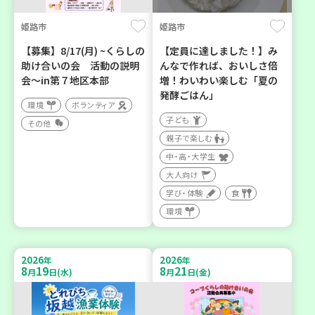
姫路市
姫路市
【募集】8/17(月) ~くらしの
【定員に達しました！】み
助け合いの会 活動の説明
んなで作れば、おいしさ倍
会～in第７地区本部
増！わいわい楽しむ「夏の
発酵ごはん」
環境
ボランティア
子ども
その他
親子で楽しむ
中・高・大学生
大人向け
学び・体験
食
環境
2026
2026
年
年
8
19
8
21
月
日(水)
月
日(金)