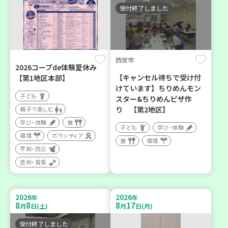
受付終了しました
西宮市
2026コープde体験夏休み
【キャンセル待ちで受け付
【第1地区本部】
けています】ちりめんモン
子ども
スター&ちりめんピザ作
り 【第2地区】
親子で楽しむ
学び・体験
食
子ども
学び・体験
環境
ボランティア
食
環境
平和・防災
芸術・音楽
2026
2026
年
年
8
8
8
17
月
日(土)
月
日(月)
受付終了しました