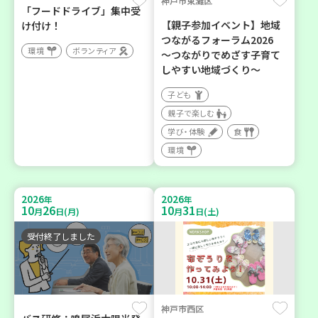
神戸市東灘区
「フードドライブ」集中受
【親子参加イベント】地域
け付け！
つながるフォーラム2026
環境
ボランティア
～つながりでめざす子育て
しやすい地域づくり～
子ども
親子で楽しむ
学び・体験
食
環境
2026
2026
年
年
10
26
10
31
月
日(月)
月
日(土)
受付終了しました
神戸市西区