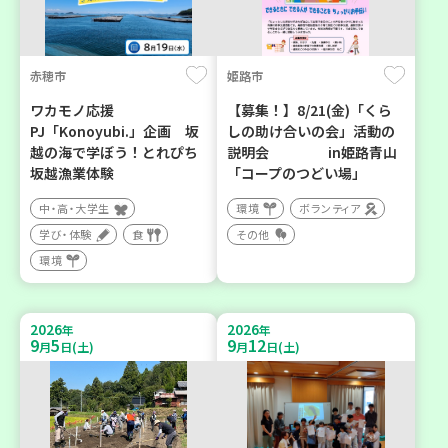
赤穂市
姫路市
ワカモノ応援
【募集！】8/21(金)「くら
PJ「Konoyubi.」企画 坂
しの助け合いの会」活動の
越の海で学ぼう！とれぴち
説明会 in姫路青山
坂越漁業体験
「コープのつどい場」
中・高・大学生
環境
ボランティア
学び・体験
食
その他
環境
2026
2026
年
年
9
5
9
12
月
日(土)
月
日(土)