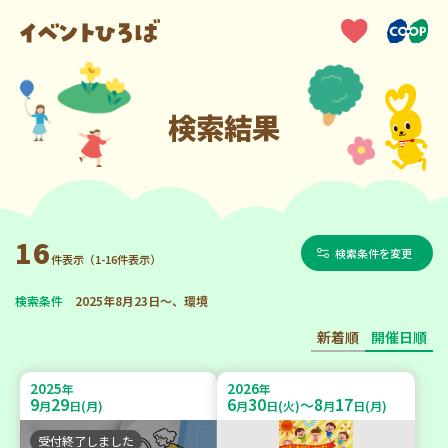
検索結果
16
検索条件を変更
件表示（1-16件表示）
検索条件
2025年8月23日～、環境
新着順
開催日順
2025
2026
年
年
9
29
6
30
8
17
～
月
日(月)
月
日(火)
月
日(月)
受付終了しました