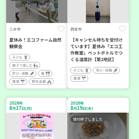
三木市
西宮市
夏休み！エコファーム自然
【キャンセル待ちを受付け
観察会
ています】夏休み「エコ工
作教室」ペットボトルでつ
子ども
くる温度計【第2地区】
親子で楽しむ
子ども
学び・体験
学び・体験
食
環境
環境
野外活動
2026
2026
年
年
8
17
8
19
月
日(月)
月
日(水)
受付終了しました