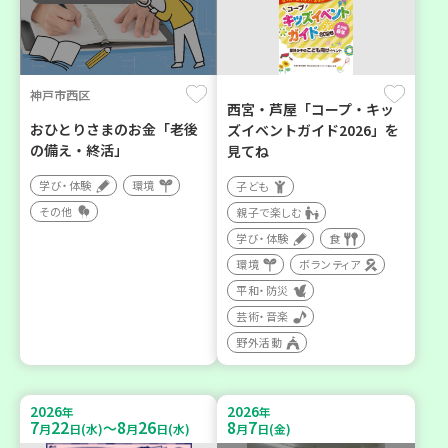
神戸市西区
西宮・芦屋「コープ・キッ
おひとりさまのお金「老後
ズイベントガイド2026」を
の備え・終活」
見てね
学び・体験
環境
子ども
その他
親子で楽しむ
学び・体験
食
環境
ボランティア
平和・防災
芸術・音楽
野外活動
2026
2026
年
年
7
22
8
26
8
7
～
月
日(水)
月
日(水)
月
日(金)