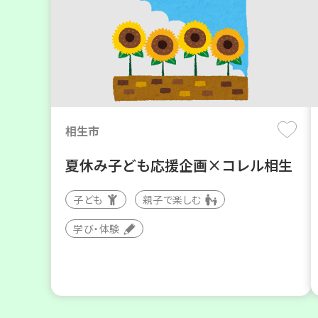
相生市
夏休み子ども応援企画×コレル相生
子ども
親子で楽しむ
学び・体験