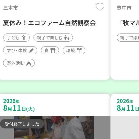
三木市
豊中市
夏休み！エコファーム自然観察会
「牧マ
子ども
親子で楽しむ
親子で楽
学び・体験
食
環境
野外活動
2026
2026
年
年
8
11
8
11
月
日(火)
月
日
受付終了しました