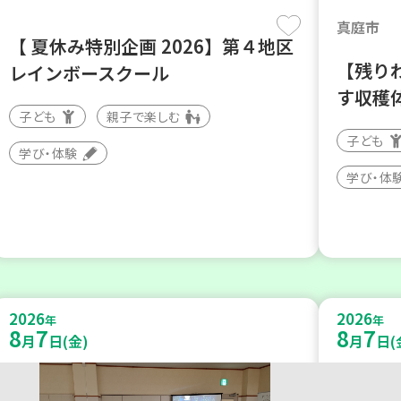
真庭市
【 夏休み特別企画 2026】第４地区
【残り
レインボースクール
す収穫
子ども
親子で楽しむ
子ども
学び・体験
学び・体
2026
2026
年
年
8
7
8
7
月
日(金)
月
日(