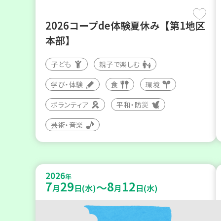
2026コープde体験夏休み【第1地区
本部】
子ども
親子で楽しむ
学び・体験
食
環境
ボランティア
平和・防災
芸術・音楽
2026
年
7
29
8
12
～
月
日(水)
月
日(水)