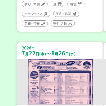
学び・体験
食
環境
ボランティア
平和・防災
芸術・音楽
野外活動
2026
年
7
22
8
26
～
月
日(水)
月
日(水)