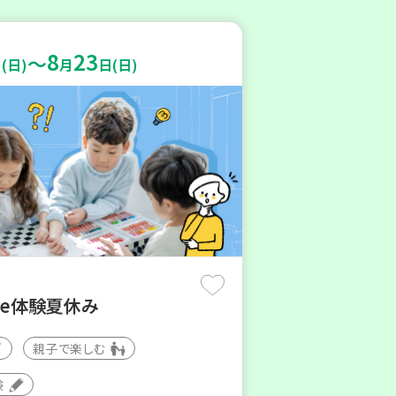
8
23
～
(日)
月
日(日)
de体験夏休み
親子で楽しむ
験