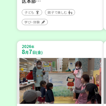
区本部…
子ども
親子で楽しむ
学び・体験
2026
年
8
7
月
日(金)