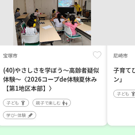
宝塚市
尼崎市
(40)やさしさを学ぼう～高齢者疑似
子育て
体験～〈2026コープde体験夏休み
ン」
【第1地区本部】〉
子ども
子ども
親子で楽しむ
学び・体験