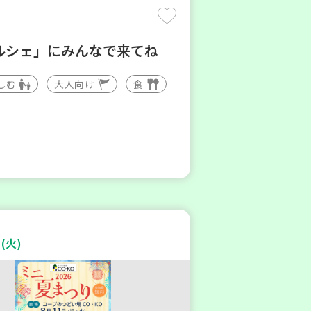
ルシェ」にみんなで来てね
しむ
大人向け
食
(火)