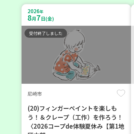
2026
年
8
7
月
日(金)
受付終了しました
尼崎市
(20)フィンガーペイントを楽しも
う！＆クレープ（工作）を作ろう！
〈2026コープde体験夏休み【第1地