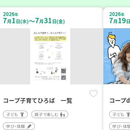
2026
2026
年
年
7
1
7
31
7
19
～
月
日(水)
月
日(金)
月
日
コープ子育てひろば 一覧
コープ
子ども
親子で楽しむ
子ども
学び・体験
学び・体