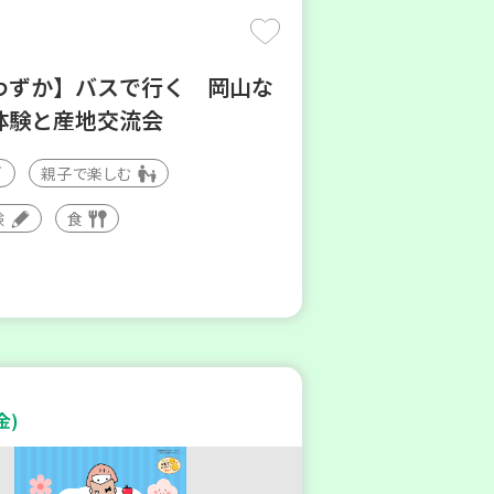
わずか】バスで行く 岡山な
体験と産地交流会
親子で楽しむ
験
食
金)