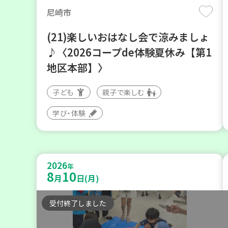
尼崎市
(21)楽しいおはなし会で涼みましょ
♪〈2026コープde体験夏休み【第1
地区本部】〉
子ども
親子で楽しむ
学び・体験
2026
年
8
10
月
日(月)
受付終了しました