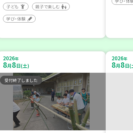
学び・体
子ども
親子で楽しむ
学び・体験
2026
2026
年
年
8
8
8
8
月
日(土)
月
日(
受付終了しました