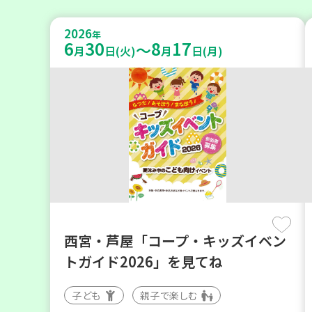
2026
年
6
30
8
17
～
月
日(火)
月
日(月)
西宮・芦屋「コープ・キッズイベン
トガイド2026」を見てね
子ども
親子で楽しむ