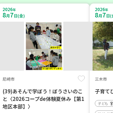
2026
2026
年
年
8
7
8
7
月
日(金)
月
日(
尼崎市
三木市
(39)あそんで学ぼう！ぼうさいのこ
子育て
と〈2026コープde体験夏休み【第1
子ども
地区本部】〉