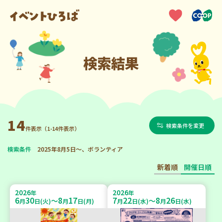
検索結果
14
検索条件を変更
件表示（1-14件表示）
検索条件
2025年8月5日～、ボランティア
新着順
開催日順
2026
2026
年
年
6
30
8
17
7
22
8
26
～
～
月
日(火)
月
日(月)
月
日(水)
月
日(水)