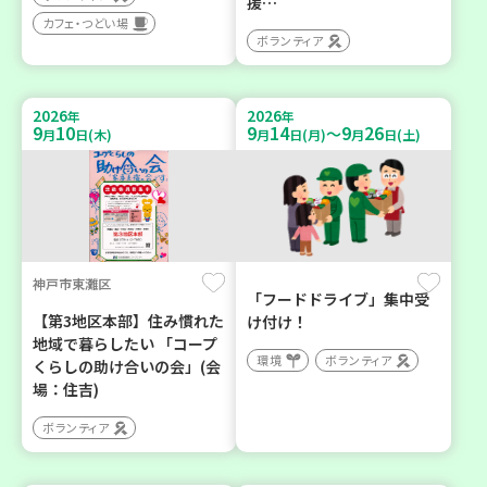
援…
カフェ・つどい場
ボランティア
2026
2026
年
年
9
10
9
14
9
26
～
月
日(木)
月
日(月)
月
日(土)
神戸市東灘区
「フードドライブ」集中受
【第3地区本部】住み慣れた
け付け！
地域で暮らしたい 「コープ
環境
ボランティア
くらしの助け合いの会」(会
場：住吉)
ボランティア