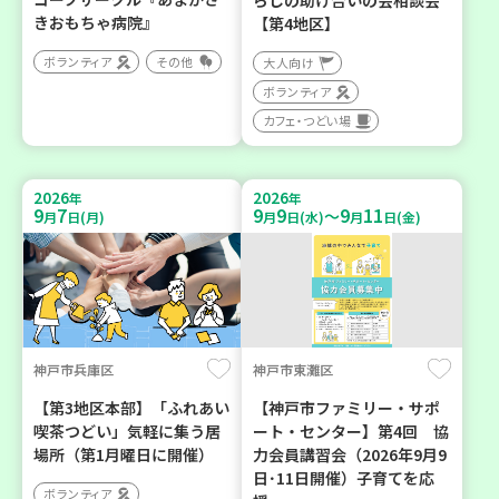
らしの助け合いの会相談会
きおもちゃ病院』
【第4地区】
ボランティア
その他
大人向け
ボランティア
カフェ・つどい場
2026
2026
年
年
9
7
9
9
9
11
～
月
日(月)
月
日(水)
月
日(金)
神戸市兵庫区
神戸市東灘区
【第3地区本部】「ふれあい
【神戸市ファミリー・サポ
喫茶つどい」気軽に集う居
ート・センター】第4回 協
場所（第1月曜日に開催）
力会員講習会（2026年9月9
日･11日開催）子育てを応
ボランティア