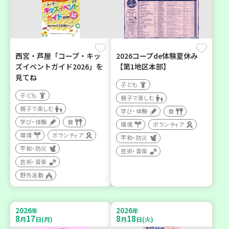
西宮・芦屋「コープ・キッ
2026コープde体験夏休み
ズイベントガイド2026」を
【第1地区本部】
見てね
子ども
子ども
親子で楽しむ
親子で楽しむ
学び・体験
食
学び・体験
食
環境
ボランティア
環境
ボランティア
平和・防災
平和・防災
芸術・音楽
芸術・音楽
野外活動
2026
2026
年
年
8
17
8
18
月
日(月)
月
日(火)