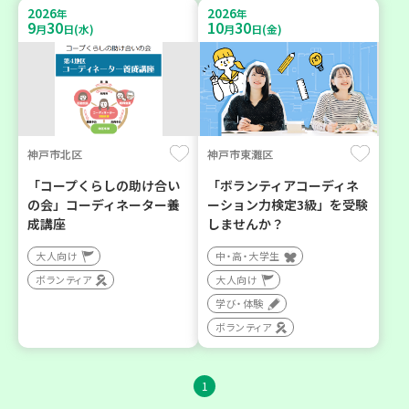
2026
2026
年
年
9
30
10
30
月
日(水)
月
日(金)
神戸市北区
神戸市東灘区
「コープくらしの助け合い
「ボランティアコーディネ
の会」コーディネーター養
ーション力検定3級」を受験
成講座
しませんか？
大人向け
中・高・大学生
ボランティア
大人向け
学び・体験
ボランティア
1