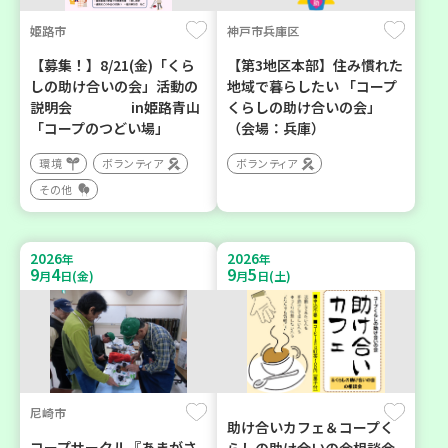
姫路市
神戸市兵庫区
【募集！】8/21(金)「くら
【第3地区本部】住み慣れた
しの助け合いの会」活動の
地域で暮らしたい 「コープ
説明会 in姫路青山
くらしの助け合いの会」
「コープのつどい場」
（会場：兵庫）
環境
ボランティア
ボランティア
その他
2026
2026
年
年
9
4
9
5
月
日(金)
月
日(土)
尼崎市
助け合いカフェ＆コープく
コープサークル『あまがさ