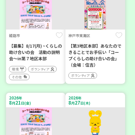
姫路市
神戸市東灘区
【募集】8/17(月) ~くらしの
【第3地区本部】あなたので
助け合いの会 活動の説明
きることでお手伝い「コー
会～in第７地区本部
プくらしの助け合いの会」
（会場：住吉）
環境
ボランティア
ボランティア
その他
2026
2026
年
年
8
21
8
27
月
日(金)
月
日(木)