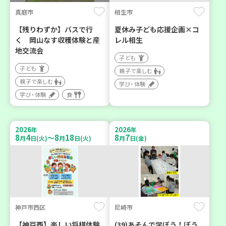
真庭市
相生市
【残りわずか】バスで行
夏休み子ども応援企画×コ
く 岡山なす収穫体験と産
レル相生
地交流会
子ども
子ども
親子で楽しむ
親子で楽しむ
学び・体験
学び・体験
食
2026
2026
年
年
8
4
8
18
8
7
～
月
日(火)
月
日(火)
月
日(金)
神戸市西区
尼崎市
【神戸西】楽しい将棋体験
(39)あそんで学ぼう！ぼう