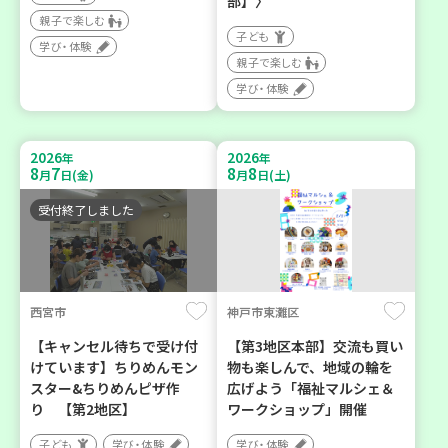
部】〉
親子で楽しむ
子ども
学び・体験
親子で楽しむ
学び・体験
2026
2026
年
年
8
7
8
8
月
日(金)
月
日(土)
受付終了しました
西宮市
神戸市東灘区
【キャンセル待ちで受け付
【第3地区本部】交流も買い
けています】ちりめんモン
物も楽しんで、地域の輪を
スター&ちりめんピザ作
広げよう「福祉マルシェ＆
り 【第2地区】
ワークショップ」開催
子ども
学び・体験
学び・体験