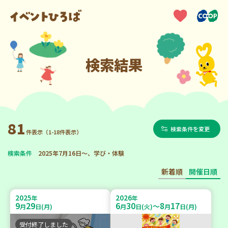
検索結果
81
検索条件を変更
件表示（1-18件表示）
検索条件
2025年7月16日～、学び・体験
新着順
開催日順
2025
2026
年
年
9
29
6
30
8
17
～
月
日(月)
月
日(火)
月
日(月)
受付終了しました