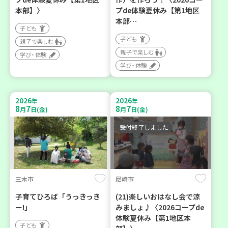
本部】〉
プde体験夏休み【第1地区
本部…
子ども
子ども
親子で楽しむ
親子で楽しむ
学び・体験
学び・体験
2026
2026
年
年
8
7
8
7
月
日(金)
月
日(金)
受付終了しました
三木市
尼崎市
子育てひろば「うっきっき
(21)楽しいおはなし会で涼
ー!」
みましょ♪〈2026コープde
体験夏休み【第1地区本
子ども