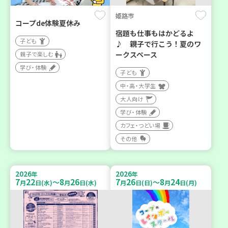
姫路市
コープde体験夏休み
宿題も仕事もはかどるよ
子ども
♪ 親子で行こう！夏のワ
ークスペース
親子で楽しむ
学び・体験
子ども
中・高・大学生
大人向け
学び・体験
カフェ・つどい場
その他
2026
2026
年
年
7
22
8
26
7
26
8
24
～
～
月
日(水)
月
日(水)
月
日(日)
月
日(月)