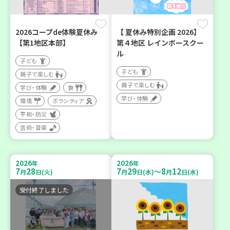
2026コープde体験夏休み
【 夏休み特別企画 2026】
【第1地区本部】
第４地区 レインボースクー
ル
子ども
子ども
親子で楽しむ
親子で楽しむ
学び・体験
食
学び・体験
環境
ボランティア
平和・防災
芸術・音楽
2026
2026
年
年
7
28
7
29
8
12
～
月
日(火)
月
日(水)
月
日(水)
受付終了しました