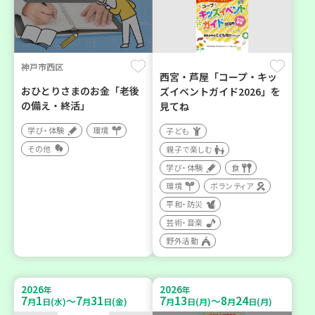
神戸市西区
西宮・芦屋「コープ・キッ
おひとりさまのお金「老後
ズイベントガイド2026」を
の備え・終活」
見てね
学び・体験
環境
子ども
その他
親子で楽しむ
学び・体験
食
環境
ボランティア
平和・防災
芸術・音楽
野外活動
2026
2026
年
年
7
1
7
31
7
13
8
24
～
～
月
日(水)
月
日(金)
月
日(月)
月
日(月)