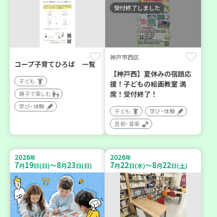
受付終了しました
神戸市西区
コープ子育てひろば 一覧
【神戸西】夏休みの宿題応
子ども
援！子どもの絵画教室 満
席！受付終了！
親子で楽しむ
学び・体験
子ども
学び・体験
芸術・音楽
2026
2026
年
年
7
19
8
23
7
22
8
22
～
～
月
日(日)
月
日(日)
月
日(水)
月
日(土)