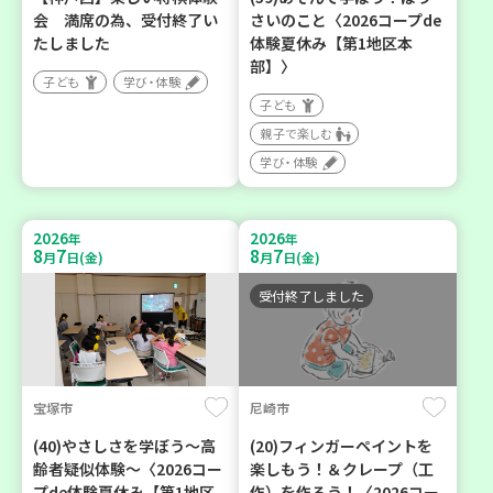
会 満席の為、受付終了い
さいのこと〈2026コープde
たしました
体験夏休み【第1地区本
部】〉
子ども
学び・体験
子ども
親子で楽しむ
学び・体験
2026
2026
年
年
8
7
8
7
月
日(金)
月
日(金)
受付終了しました
宝塚市
尼崎市
(40)やさしさを学ぼう～高
(20)フィンガーペイントを
齢者疑似体験～〈2026コー
楽しもう！＆クレープ（工
プde体験夏休み【第1地区
作）を作ろう！〈2026コー