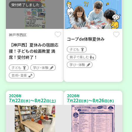
受付終了しました
神戸市西区
コープde体験夏休み
【神戸西】夏休みの宿題応
子ども
援！子どもの絵画教室 満
席！受付終了！
親子で楽しむ
学び・体験
子ども
学び・体験
芸術・音楽
2026
2026
年
年
7
22
8
22
7
22
8
26
～
～
月
日(水)
月
日(土)
月
日(水)
月
日(水)