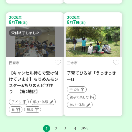
2026
2026
年
年
8
7
8
7
月
日(金)
月
日(金)
受付終了しました
西宮市
三木市
【キャンセル待ちで受け付
子育てひろば「うっきっき
けています】ちりめんモン
ー!」
スター&ちりめんピザ作
子ども
り 【第2地区】
親子で楽しむ
子ども
学び・体験
学び・体験
食
環境
1
2
3
4
次へ