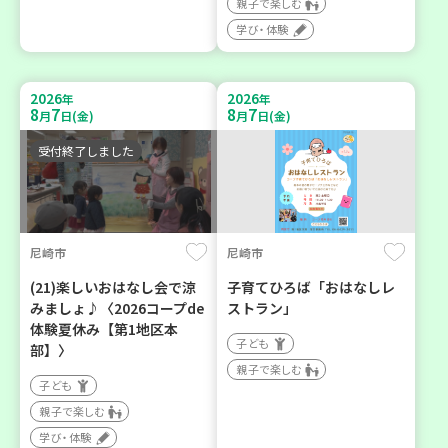
親子で楽しむ
学び・体験
2026
2026
年
年
8
7
8
7
月
日(金)
月
日(金)
受付終了しました
尼崎市
尼崎市
(21)楽しいおはなし会で涼
子育てひろば「おはなしレ
みましょ♪〈2026コープde
ストラン」
体験夏休み【第1地区本
子ども
部】〉
親子で楽しむ
子ども
親子で楽しむ
学び・体験