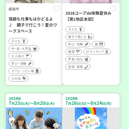
姫路市
2026コープde体験夏休み
宿題も仕事もはかどるよ
【第1地区本部】
♪ 親子で行こう！夏のワ
子ども
ークスペース
親子で楽しむ
子ども
学び・体験
食
中・高・大学生
環境
ボランティア
大人向け
平和・防災
学び・体験
芸術・音楽
カフェ・つどい場
その他
2026
2026
年
年
7
23
8
20
7
26
8
24
～
～
月
日(木)
月
日(木)
月
日(日)
月
日(月)