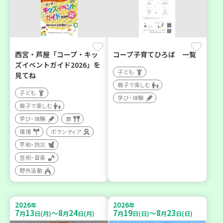
西宮・芦屋「コープ・キッ
コープ子育てひろば 一覧
ズイベントガイド2026」を
子ども
見てね
親子で楽しむ
子ども
学び・体験
親子で楽しむ
学び・体験
食
環境
ボランティア
平和・防災
芸術・音楽
野外活動
2026
2026
年
年
7
13
8
24
7
19
8
23
～
～
月
日(月)
月
日(月)
月
日(日)
月
日(日)