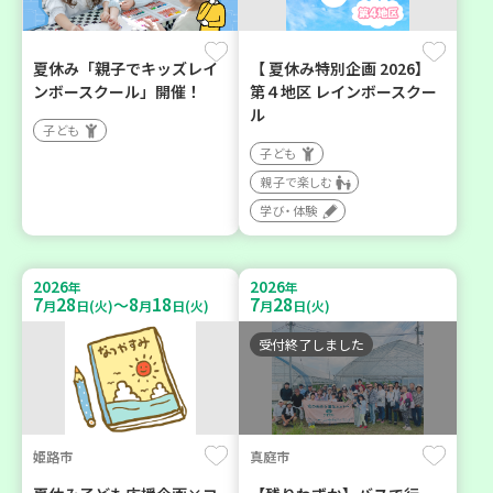
夏休み「親子でキッズレイ
【 夏休み特別企画 2026】
ンボースクール」開催！
第４地区 レインボースクー
ル
子ども
子ども
親子で楽しむ
学び・体験
2026
2026
年
年
7
28
8
18
7
28
～
月
日(火)
月
日(火)
月
日(火)
受付終了しました
姫路市
真庭市