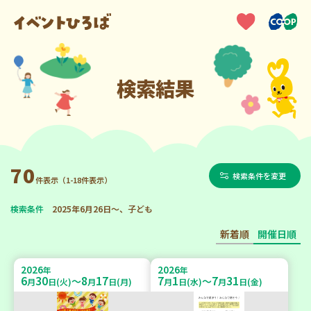
検索結果
70
検索条件を変更
件表示（1-18件表示）
検索条件
2025年6月26日～、子ども
新着順
開催日順
2026
2026
年
年
6
30
8
17
7
1
7
31
～
～
月
日(火)
月
日(月)
月
日(水)
月
日(金)