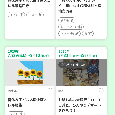
夏休み子ども応援企画×コ
【残りわずか】バスで行
レル姫路田寺
く 岡山なす収穫体験と産
地交流会
子ども
その他
子ども
親子で楽しむ
学び・体験
食
2026
2026
年
年
7
29
8
12
7
31
8
7
～
～
月
日(水)
月
日(水)
月
日(金)
月
日(金)
受付終了しました
相生市
明石市
夏休み子ども応援企画×コ
お腹も心も大満足！ロコモ
レル相生
コ丼と、ひんやりデザート
を作ろう！
子ども