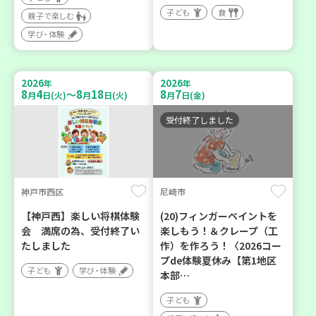
子ども
食
親子で楽しむ
学び・体験
2026
2026
年
年
8
4
8
18
8
7
～
月
日(火)
月
日(火)
月
日(金)
受付終了しました
神戸市西区
尼崎市
【神戸西】楽しい将棋体験
(20)フィンガーペイントを
会 満席の為、受付終了い
楽しもう！＆クレープ（工
たしました
作）を作ろう！〈2026コー
プde体験夏休み【第1地区
子ども
学び・体験
本部…
子ども