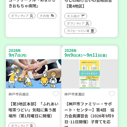
らしの助け合いの会相談会
きおもちゃ病院』
【第4地区】
ボランティア
その他
大人向け
ボランティア
カフェ・つどい場
2026
2026
年
年
9
7
9
9
9
11
～
月
日(月)
月
日(水)
月
日(金)
神戸市兵庫区
神戸市東灘区
【第3地区本部】「ふれあい
【神戸市ファミリー・サポ
喫茶つどい」気軽に集う居
ート・センター】第4回 協
場所（第1月曜日に開催）
力会員講習会（2026年9月9
日･11日開催）子育てを応
ボランティア