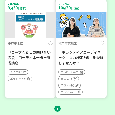
2026
2026
年
年
9
30
10
30
月
日(水)
月
日(金)
神戸市北区
神戸市東灘区
「コープくらしの助け合い
「ボランティアコーディネ
の会」コーディネーター養
ーション力検定3級」を受験
成講座
しませんか？
大人向け
中・高・大学生
ボランティア
大人向け
学び・体験
ボランティア
1