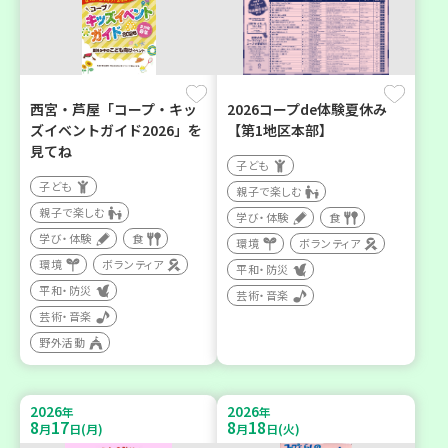
西宮・芦屋「コープ・キッ
2026コープde体験夏休み
ズイベントガイド2026」を
【第1地区本部】
見てね
子ども
子ども
親子で楽しむ
親子で楽しむ
学び・体験
食
学び・体験
食
環境
ボランティア
環境
ボランティア
平和・防災
平和・防災
芸術・音楽
芸術・音楽
野外活動
2026
2026
年
年
8
17
8
18
月
日(月)
月
日(火)