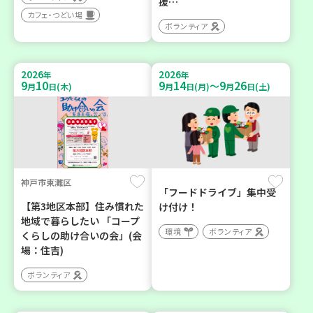
援…
カフェ・つどい場
ボランティア
2026
2026
年
年
9
10
9
14
9
26
～
月
日(木)
月
日(月)
月
日(土)
神戸市東灘区
「フードドライブ」集中受
【第3地区本部】住み慣れた
け付け！
地域で暮らしたい 「コープ
環境
ボランティア
くらしの助け合いの会」(会
場：住吉)
ボランティア