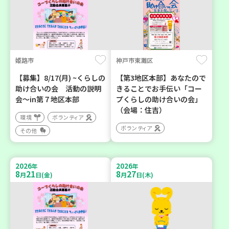
姫路市
神戸市東灘区
【募集】8/17(月) ~くらしの
【第3地区本部】あなたので
助け合いの会 活動の説明
きることでお手伝い「コー
会～in第７地区本部
プくらしの助け合いの会」
（会場：住吉）
環境
ボランティア
ボランティア
その他
2026
2026
年
年
8
21
8
27
月
日(金)
月
日(木)