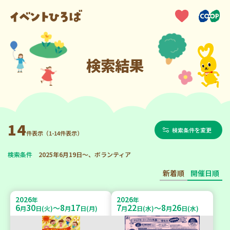
検索結果
14
検索条件を変更
件表示（1-14件表示）
検索条件
2025年6月19日～、ボランティア
新着順
開催日順
2026
2026
年
年
6
30
8
17
7
22
8
26
～
～
月
日(火)
月
日(月)
月
日(水)
月
日(水)