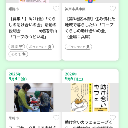
姫路市
神戸市兵庫区
【募集！】8/21(金)「くら
【第3地区本部】住み慣れた
しの助け合いの会」活動の
地域で暮らしたい 「コープ
説明会 in姫路青山
くらしの助け合いの会」
「コープのつどい場」
（会場：兵庫）
環境
ボランティア
ボランティア
その他
2026
2026
年
年
9
4
9
5
月
日(金)
月
日(土)
尼崎市
助け合いカフェ＆コープく
コープサークル『あまがさ