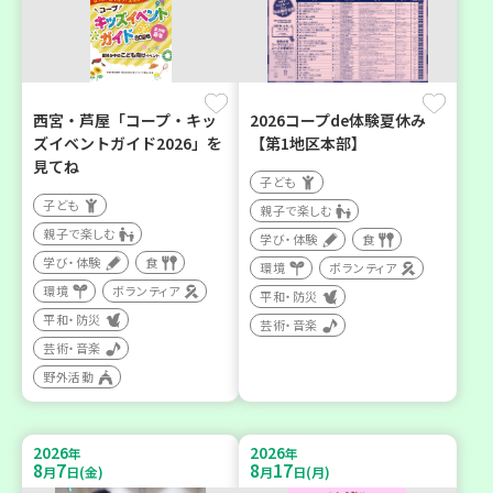
西宮・芦屋「コープ・キッ
2026コープde体験夏休み
ズイベントガイド2026」を
【第1地区本部】
見てね
子ども
子ども
親子で楽しむ
親子で楽しむ
学び・体験
食
学び・体験
食
環境
ボランティア
環境
ボランティア
平和・防災
平和・防災
芸術・音楽
芸術・音楽
野外活動
2026
2026
年
年
8
7
8
17
月
日(金)
月
日(月)