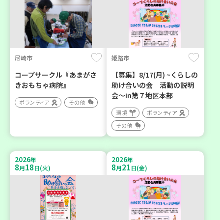
尼崎市
姫路市
コープサークル『あまがさ
【募集】8/17(月) ~くらしの
きおもちゃ病院』
助け合いの会 活動の説明
会～in第７地区本部
ボランティア
その他
環境
ボランティア
その他
2026
2026
年
年
8
18
8
21
月
日(火)
月
日(金)