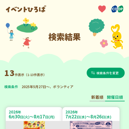
検索結果
13
検索条件を変更
件表示（1-13件表示）
検索条件
2025年5月27日～、ボランティア
新着順
開催日順
2026
2026
年
年
6
30
8
17
7
22
8
26
～
～
月
日(火)
月
日(月)
月
日(水)
月
日(水)