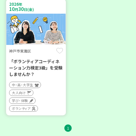
2026
年
10
30
月
日(金)
神戸市東灘区
「ボランティアコーディネ
ーション力検定3級」を受験
しませんか？
中・高・大学生
大人向け
学び・体験
ボランティア
1