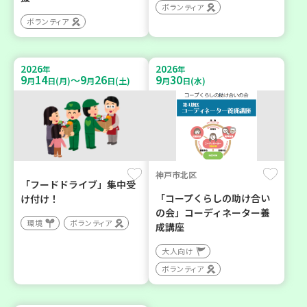
ボランティア
ボランティア
2026
2026
年
年
9
14
9
26
9
30
～
月
日(月)
月
日(土)
月
日(水)
神戸市北区
「フードドライブ」集中受
「コープくらしの助け合い
け付け！
の会」コーディネーター養
環境
ボランティア
成講座
大人向け
ボランティア