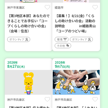
神戸市東灘区
姫路市
【第3地区本部】あなたので
【募集！】8/21(金)「くら
きることでお手伝い「コー
しの助け合いの会」活動の
プくらしの助け合いの会」
説明会 in姫路青山
（会場：住吉）
「コープのつどい場」
ボランティア
環境
ボランティア
その他
2026
2026
年
年
8
27
9
7
月
日(木)
月
日(月)
神戸市兵庫区
神戸市兵庫区
【第3地区本部】住み慣れた
【第3地区本部】「ふれあい