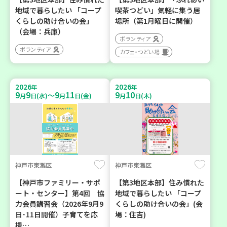
地域で暮らしたい 「コープ
喫茶つどい」気軽に集う居
くらしの助け合いの会」
場所（第1月曜日に開催）
（会場：兵庫）
ボランティア
ボランティア
カフェ・つどい場
2026
2026
年
年
9
9
9
11
9
10
～
月
日(水)
月
日(金)
月
日(木)
神戸市東灘区
神戸市東灘区
【神戸市ファミリー・サポ
【第3地区本部】住み慣れた
ート・センター】第4回 協
地域で暮らしたい 「コープ
力会員講習会（2026年9月9
くらしの助け合いの会」(会
日･11日開催）子育てを応
場：住吉)
援…