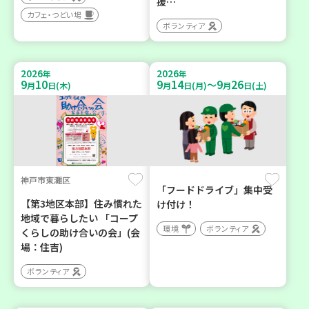
援…
カフェ・つどい場
ボランティア
2026
2026
年
年
9
10
9
14
9
26
～
月
日(木)
月
日(月)
月
日(土)
神戸市東灘区
「フードドライブ」集中受
【第3地区本部】住み慣れた
け付け！
地域で暮らしたい 「コープ
環境
ボランティア
くらしの助け合いの会」(会
場：住吉)
ボランティア