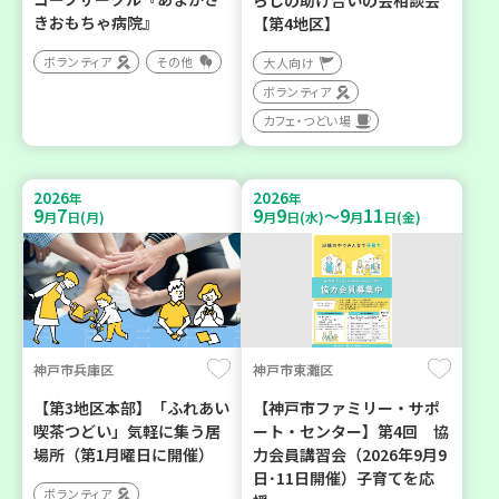
らしの助け合いの会相談会
きおもちゃ病院』
【第4地区】
ボランティア
その他
大人向け
ボランティア
カフェ・つどい場
2026
2026
年
年
9
7
9
9
9
11
～
月
日(月)
月
日(水)
月
日(金)
神戸市兵庫区
神戸市東灘区
【第3地区本部】「ふれあい
【神戸市ファミリー・サポ
喫茶つどい」気軽に集う居
ート・センター】第4回 協
場所（第1月曜日に開催）
力会員講習会（2026年9月9
日･11日開催）子育てを応
ボランティア