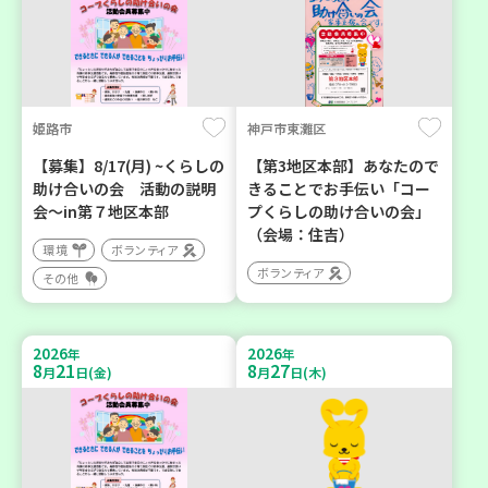
姫路市
神戸市東灘区
【募集】8/17(月) ~くらしの
【第3地区本部】あなたので
助け合いの会 活動の説明
きることでお手伝い「コー
会～in第７地区本部
プくらしの助け合いの会」
（会場：住吉）
環境
ボランティア
ボランティア
その他
2026
2026
年
年
8
21
8
27
月
日(金)
月
日(木)