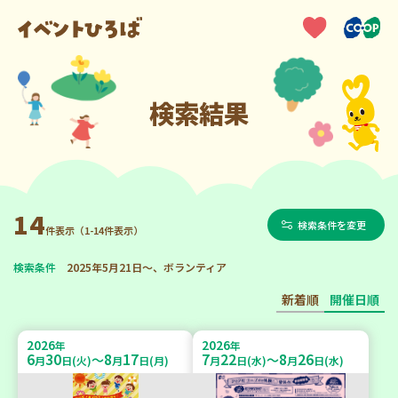
検索結果
14
検索条件を変更
件表示（1-14件表示）
検索条件
2025年5月21日～、ボランティア
新着順
開催日順
2026
2026
年
年
6
30
8
17
7
22
8
26
～
～
月
日(火)
月
日(月)
月
日(水)
月
日(水)