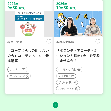
2026
2026
年
年
9
30
10
30
月
日(水)
月
日(金)
神戸市北区
神戸市東灘区
「コープくらしの助け合い
「ボランティアコーディネ
の会」コーディネーター養
ーション力検定3級」を受験
成講座
しませんか？
大人向け
中・高・大学生
ボランティア
大人向け
学び・体験
ボランティア
1