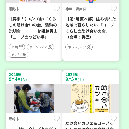
姫路市
神戸市兵庫区
【募集！】8/21(金)「くら
【第3地区本部】住み慣れた
しの助け合いの会」活動の
地域で暮らしたい 「コープ
説明会 in姫路青山
くらしの助け合いの会」
「コープのつどい場」
（会場：兵庫）
環境
ボランティア
ボランティア
その他
2026
2026
年
年
9
4
9
5
月
日(金)
月
日(土)
尼崎市
助け合いカフェ＆コープく
コープサークル『あまがさ