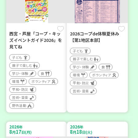
西宮・芦屋「コープ・キッ
2026コープde体験夏休み
ズイベントガイド2026」を
【第1地区本部】
見てね
子ども
子ども
親子で楽しむ
親子で楽しむ
学び・体験
食
学び・体験
食
環境
ボランティア
環境
ボランティア
平和・防災
平和・防災
芸術・音楽
芸術・音楽
野外活動
2026
2026
年
年
8
17
8
18
月
日(月)
月
日(火)