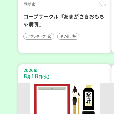
尼崎市
コープサークル『あまがさきおもち
ゃ病院』
ボランティア
その他
2026
年
8
18
月
日(火)