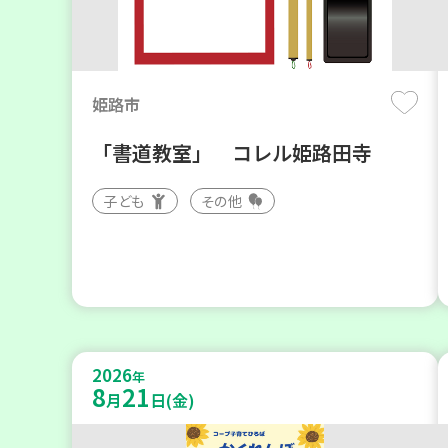
姫路市
「書道教室」 コレル姫路田寺
子ども
その他
2026
年
8
21
月
日(金)