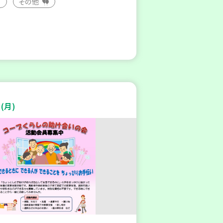
その他
(月)