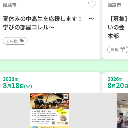
姫路市
姫路市
夏休みの中高生を応援します！ ～
【募集】
学びの部屋コレル～
いの会
本部
その他
環境
2026
2026
年
年
8
18
8
20
月
日(火)
月
日