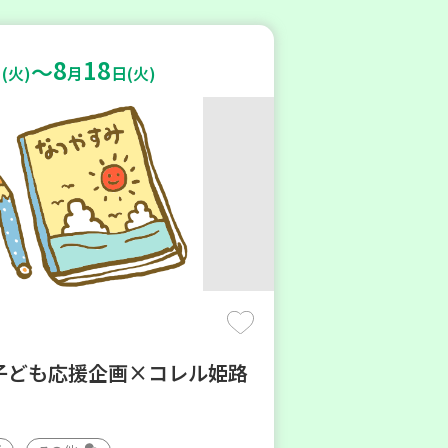
8
18
～
(火)
月
日(火)
子ども応援企画×コレル姫路