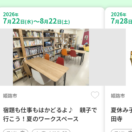
2026
2026
年
年
7
22
8
22
7
28
～
月
日(水)
月
日(土)
月
日
姫路市
姫路市
宿題も仕事もはかどるよ♪ 親子で
夏休み
行こう！夏のワークスペース
田寺