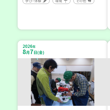
学び・体験
環境
その他
2026
年
8
7
月
日(金)