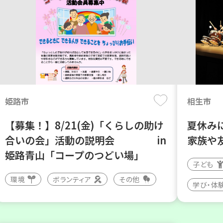
姫路市
相生市
【募集！】8/21(金)「くらしの助け
夏休み
合いの会」活動の説明会 in
家族や
姫路青山「コープのつどい場」
子ども
環境
ボランティア
その他
学び・体