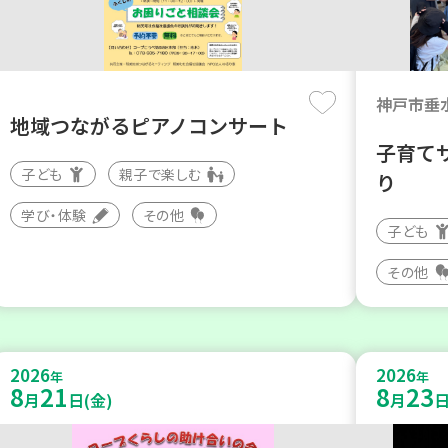
神戸市垂
地域つながるピアノコンサート
子育てサ
子ども
親子で楽しむ
り
学び・体験
その他
子ども
その他
2026
2026
年
年
8
21
8
23
月
日(金)
月
日