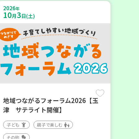
2026
年
10
3
月
日(土)
地域つながるフォーラム2026【玉
津 サテライト開催】
子ども
親子で楽しむ
その他