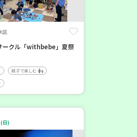
水区
ークル「withbebe」夏祭
親子で楽しむ
(日)