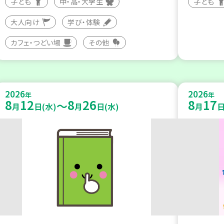
子ども
中・高・大学生
子ども
大人向け
学び・体験
カフェ・つどい場
その他
2026
2026
年
年
8
12
8
26
8
17
～
月
日(水)
月
日(水)
月
日