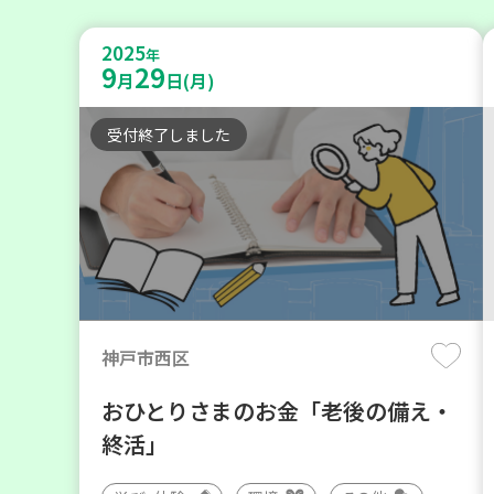
2025
年
9
29
月
日(月)
受付終了しました
神戸市西区
おひとりさまのお金「老後の備え・
終活」