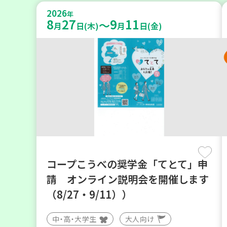
2026
年
8
27
9
11
～
月
日(木)
月
日(金)
コープこうべの奨学金「てとて」申
請 オンライン説明会を開催します
（8/27・9/11））
中・高・大学生
大人向け