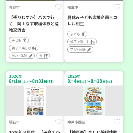
真庭市
相生市
【残りわずか】バスで行
夏休み子ども応援企画×コ
く 岡山なす収穫体験と産
レル相生
地交流会
子ども
子ども
親子で楽しむ
親子で楽しむ
学び・体験
学び・体験
食
2026
2026
年
年
8
1
8
31
8
4
8
18
～
～
月
日(土)
月
日(月)
月
日(火)
月
日(火)
明石市
神戸市西区
2026年８月度 「子育てひ
【神戸西】楽しい将棋体験