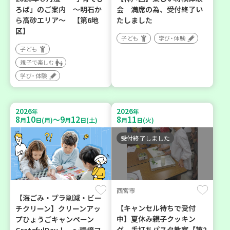
ろば」のご案内 ～明石か
会 満席の為、受付終了い
ら高砂エリア～ 【第6地
たしました
区】
子ども
学び・体験
子ども
親子で楽しむ
学び・体験
2026
2026
年
年
8
10
9
12
8
11
～
月
日(月)
月
日(土)
月
日(火)
受付終了しました
西宮市
【海ごみ・プラ削減・ビー
【キャンセル待ちで受付
チクリーン】クリーンアッ
中】夏休み親子クッキン
プひょうごキャンペーン
グ 手打ちパスタ教室【第2