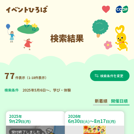
検索結果
77
検索条件を変更
件表示（1-18件表示）
検索条件
2025年5月6日～、学び・体験
新着順
開催日順
2025
2026
年
年
9
29
6
30
8
17
～
月
日(月)
月
日(火)
月
日(月)
受付終了しました