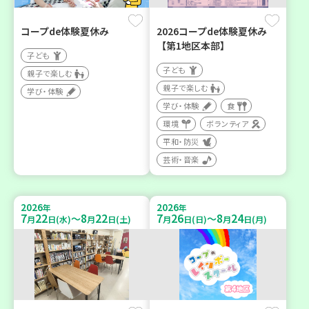
コープde体験夏休み
2026コープde体験夏休み
【第1地区本部】
子ども
子ども
親子で楽しむ
親子で楽しむ
学び・体験
学び・体験
食
環境
ボランティア
平和・防災
芸術・音楽
2026
2026
年
年
7
22
8
22
7
26
8
24
～
～
月
日(水)
月
日(土)
月
日(日)
月
日(月)