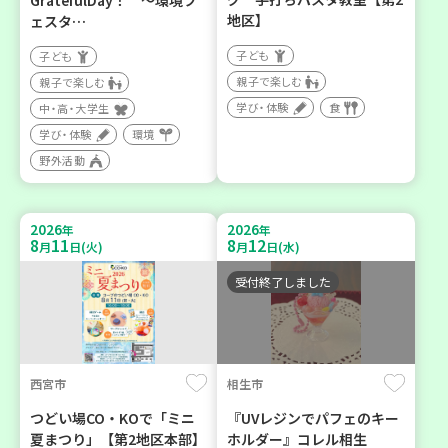
GratefulDay！ ～環境フ
地区】
ェスタ…
子ども
子ども
親子で楽しむ
親子で楽しむ
学び・体験
食
中・高・大学生
学び・体験
環境
野外活動
2026
2026
年
年
8
11
8
12
月
日(火)
月
日(水)
受付終了しました
西宮市
相生市
つどい場CO・KOで「ミニ
『UVレジンでパフェのキー
夏まつり」【第2地区本部】
ホルダー』コレル相生