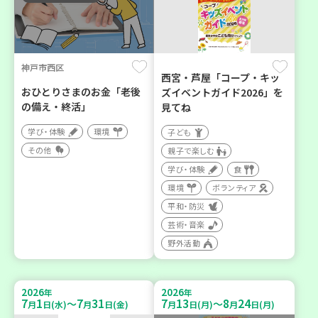
神戸市西区
西宮・芦屋「コープ・キッ
おひとりさまのお金「老後
ズイベントガイド2026」を
の備え・終活」
見てね
学び・体験
環境
子ども
その他
親子で楽しむ
学び・体験
食
環境
ボランティア
平和・防災
芸術・音楽
野外活動
2026
2026
年
年
7
1
7
31
7
13
8
24
～
～
月
日(水)
月
日(金)
月
日(月)
月
日(月)