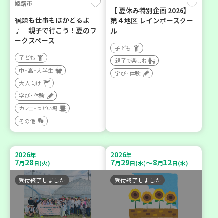
姫路市
【 夏休み特別企画 2026】
宿題も仕事もはかどるよ
第４地区 レインボースクー
♪ 親子で行こう！夏のワ
ル
ークスペース
子ども
子ども
親子で楽しむ
中・高・大学生
学び・体験
大人向け
学び・体験
カフェ・つどい場
その他
2026
2026
年
年
7
28
7
29
8
12
～
月
日(火)
月
日(水)
月
日(水)
受付終了しました
受付終了しました