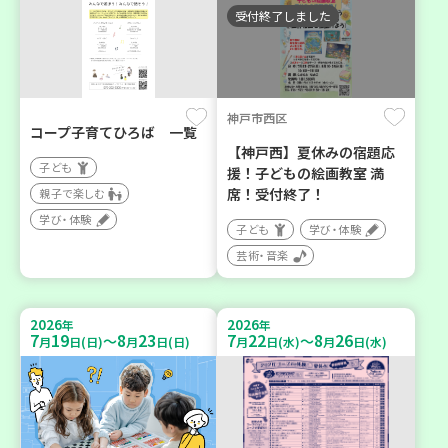
受付終了しました
神戸市西区
コープ子育てひろば 一覧
【神戸西】夏休みの宿題応
子ども
援！子どもの絵画教室 満
席！受付終了！
親子で楽しむ
学び・体験
子ども
学び・体験
芸術・音楽
2026
2026
年
年
7
19
8
23
7
22
8
26
～
～
月
日(日)
月
日(日)
月
日(水)
月
日(水)