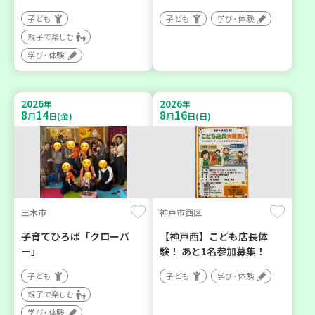
子ども
子ども
学び・体験
親子で楽しむ
学び・体験
2026
2026
年
年
8
14
8
16
月
日(金)
月
日(日)
三木市
神戸市西区
子育てひろば「クローバ
【神戸西】こども店長体
ー」
験！ あと1名参加募集！
子ども
子ども
学び・体験
親子で楽しむ
学び・体験