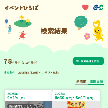
検索結果
78
検索条件を変更
件表示（1-18件表示）
検索条件
2025年3月30日～、学び・体験
新着順
開催日順
2025
2026
年
年
9
29
6
30
8
17
～
月
日(月)
月
日(火)
月
日(月)
受付終了しました