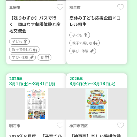
真庭市
相生市
【残りわずか】バスで行
夏休み子ども応援企画×コ
く 岡山なす収穫体験と産
レル相生
地交流会
子ども
子ども
親子で楽しむ
親子で楽しむ
学び・体験
学び・体験
食
2026
2026
年
年
8
1
8
31
8
4
8
18
～
～
月
日(土)
月
日(月)
月
日(火)
月
日(火)
明石市
神戸市西区
2026年８月度 「子育てひ
【神戸西】楽しい将棋体験