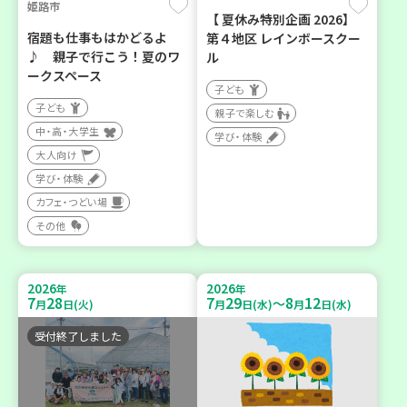
姫路市
【 夏休み特別企画 2026】
宿題も仕事もはかどるよ
第４地区 レインボースクー
♪ 親子で行こう！夏のワ
ル
ークスペース
子ども
子ども
親子で楽しむ
中・高・大学生
学び・体験
大人向け
学び・体験
カフェ・つどい場
その他
2026
2026
年
年
7
28
7
29
8
12
～
月
日(火)
月
日(水)
月
日(水)
受付終了しました