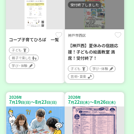
受付終了しました
神戸市西区
コープ子育てひろば 一覧
【神戸西】夏休みの宿題応
子ども
援！子どもの絵画教室 満
席！受付終了！
親子で楽しむ
学び・体験
子ども
学び・体験
芸術・音楽
2026
2026
年
年
7
19
8
23
7
22
8
26
～
～
月
日(日)
月
日(日)
月
日(水)
月
日(水)