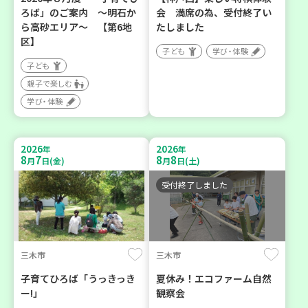
ろば」のご案内 ～明石か
会 満席の為、受付終了い
ら高砂エリア～ 【第6地
たしました
区】
子ども
学び・体験
子ども
親子で楽しむ
学び・体験
2026
2026
年
年
8
7
8
8
月
日(金)
月
日(土)
受付終了しました
三木市
三木市
子育てひろば「うっきっき
夏休み！エコファーム自然
ー!」
観察会