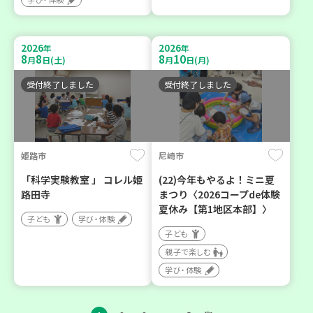
2026
2026
年
年
8
8
8
10
月
日(土)
月
日(月)
受付終了しました
受付終了しました
姫路市
尼崎市
「科学実験教室 」 コレル姫
(22)今年もやるよ！ミニ夏
路田寺
まつり〈2026コープde体験
夏休み【第1地区本部】〉
子ども
学び・体験
子ども
親子で楽しむ
学び・体験