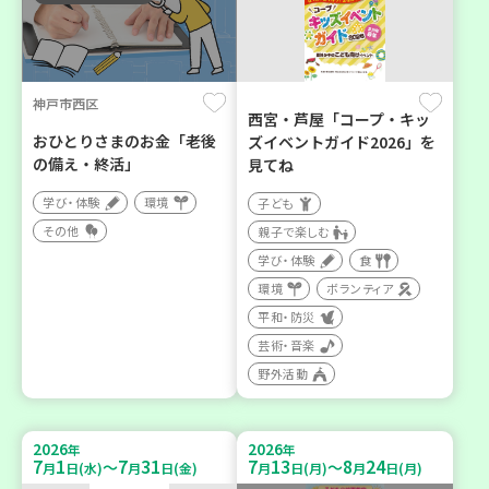
神戸市西区
西宮・芦屋「コープ・キッ
おひとりさまのお金「老後
ズイベントガイド2026」を
の備え・終活」
見てね
学び・体験
環境
子ども
その他
親子で楽しむ
学び・体験
食
環境
ボランティア
平和・防災
芸術・音楽
野外活動
2026
2026
年
年
7
1
7
31
7
13
8
24
～
～
月
日(水)
月
日(金)
月
日(月)
月
日(月)