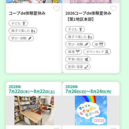
コープde体験夏休み
2026コープde体験夏休み
【第1地区本部】
子ども
子ども
親子で楽しむ
親子で楽しむ
学び・体験
学び・体験
食
環境
ボランティア
平和・防災
芸術・音楽
2026
2026
年
年
7
22
8
22
7
26
8
24
～
～
月
日(水)
月
日(土)
月
日(日)
月
日(月)