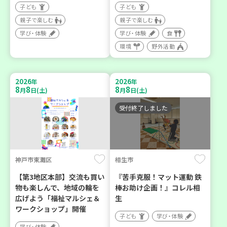
子ども
子ども
親子で楽しむ
親子で楽しむ
学び・体験
学び・体験
食
環境
野外活動
2026
2026
年
年
8
8
8
8
月
日(土)
月
日(土)
受付終了しました
神戸市東灘区
相生市
【第3地区本部】交流も買い
『苦手克服！マット運動 鉄
物も楽しんで、地域の輪を
棒お助け企画！』コレル相
広げよう「福祉マルシェ＆
生
ワークショップ」開催
子ども
学び・体験
学び・体験