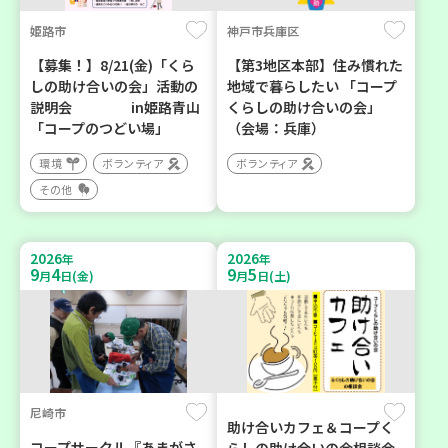
姫路市
神戸市兵庫区
【募集！】8/21(金)「くら
【第3地区本部】住み慣れた
しの助け合いの会」活動の
地域で暮らしたい 「コープ
説明会 in姫路青山
くらしの助け合いの会」
「コープのつどい場」
（会場：兵庫）
環境
ボランティア
ボランティア
その他
2026
2026
年
年
9
4
9
5
月
日(金)
月
日(土)
尼崎市
助け合いカフェ＆コープく
コープサークル『あまがさ