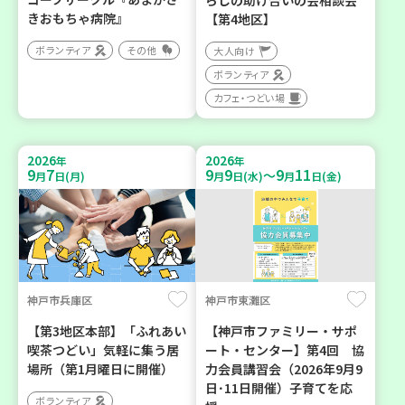
らしの助け合いの会相談会
きおもちゃ病院』
【第4地区】
ボランティア
その他
大人向け
ボランティア
カフェ・つどい場
2026
2026
年
年
9
7
9
9
9
11
～
月
日(月)
月
日(水)
月
日(金)
神戸市兵庫区
神戸市東灘区
【第3地区本部】「ふれあい
【神戸市ファミリー・サポ
喫茶つどい」気軽に集う居
ート・センター】第4回 協
場所（第1月曜日に開催）
力会員講習会（2026年9月9
日･11日開催）子育てを応
ボランティア