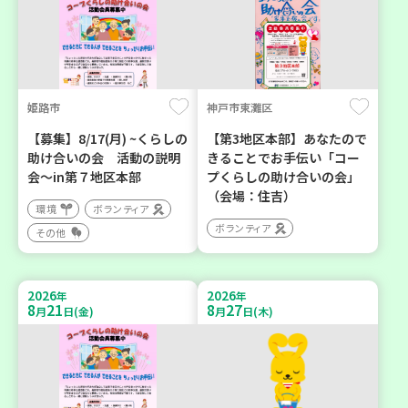
姫路市
神戸市東灘区
【募集】8/17(月) ~くらしの
【第3地区本部】あなたので
助け合いの会 活動の説明
きることでお手伝い「コー
会～in第７地区本部
プくらしの助け合いの会」
（会場：住吉）
環境
ボランティア
ボランティア
その他
2026
2026
年
年
8
21
8
27
月
日(金)
月
日(木)