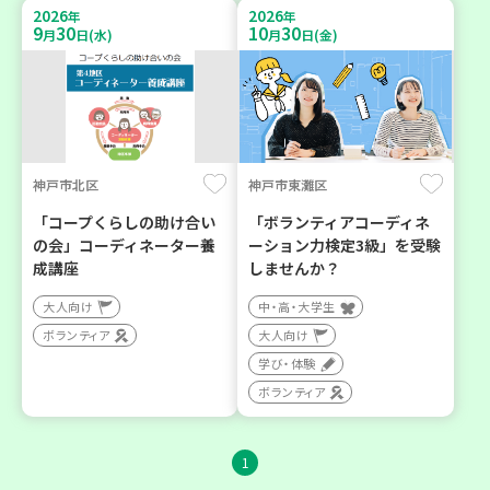
2026
2026
年
年
9
30
10
30
月
日(水)
月
日(金)
神戸市北区
神戸市東灘区
「コープくらしの助け合い
「ボランティアコーディネ
の会」コーディネーター養
ーション力検定3級」を受験
成講座
しませんか？
大人向け
中・高・大学生
ボランティア
大人向け
学び・体験
ボランティア
1