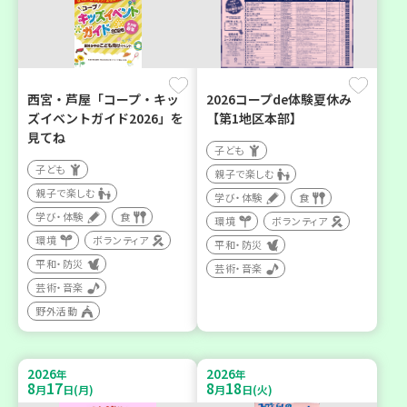
西宮・芦屋「コープ・キッ
2026コープde体験夏休み
ズイベントガイド2026」を
【第1地区本部】
見てね
子ども
子ども
親子で楽しむ
親子で楽しむ
学び・体験
食
学び・体験
食
環境
ボランティア
環境
ボランティア
平和・防災
平和・防災
芸術・音楽
芸術・音楽
野外活動
2026
2026
年
年
8
17
8
18
月
日(月)
月
日(火)