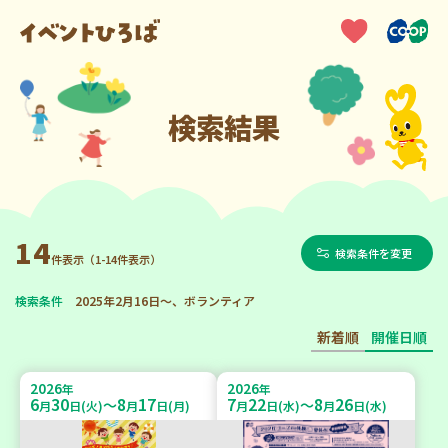
検索結果
14
検索条件を変更
件表示（1-14件表示）
検索条件
2025年2月16日～、ボランティア
新着順
開催日順
2026
2026
年
年
6
30
8
17
7
22
8
26
～
～
月
日(火)
月
日(月)
月
日(水)
月
日(水)