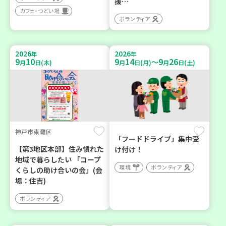
援…
カフェ・つどい場
ボランティア
2026
2026
年
年
9
10
9
14
9
26
～
月
日(木)
月
日(月)
月
日(土)
神戸市東灘区
「フードドライブ」集中受
【第3地区本部】住み慣れた
け付け！
地域で暮らしたい 「コープ
環境
ボランティア
くらしの助け合いの会」(会
場：住吉)
ボランティア