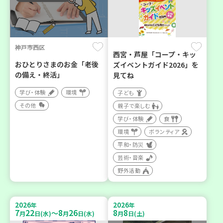
神戸市西区
西宮・芦屋「コープ・キッ
おひとりさまのお金「老後
ズイベントガイド2026」を
の備え・終活」
見てね
学び・体験
環境
子ども
その他
親子で楽しむ
学び・体験
食
環境
ボランティア
平和・防災
芸術・音楽
野外活動
2026
2026
年
年
7
22
8
26
8
8
～
月
日(水)
月
日(水)
月
日(土)