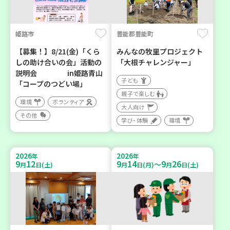
姫路市
豊能郡豊能町
【募集！】8/21(金)「くら
みんなの牧里プロジェクト
しの助け合いの会」活動の
「大根チャレンジャー」
説明会 in姫路青山
子ども
「コープのつどい場」
親子で楽しむ
環境
ボランティア
大人向け
その他
学び・体験
環境
2026
2026
年
年
9
12
9
14
9
26
～
月
日(土)
月
日(月)
月
日(土)