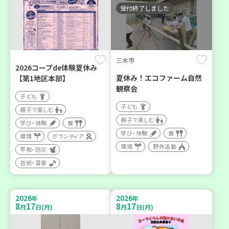
受付終了しました
三木市
2026コープde体験夏休み
夏休み！エコファーム自然
【第1地区本部】
観察会
子ども
子ども
親子で楽しむ
親子で楽しむ
学び・体験
食
学び・体験
食
環境
ボランティア
環境
野外活動
平和・防災
芸術・音楽
2026
2026
年
年
8
17
8
17
月
日(月)
月
日(月)