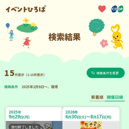
検索結果
15
検索条件を変更
件表示（1-15件表示）
検索条件
2025年2月6日～、環境
新着順
開催日順
2025
2026
年
年
9
29
6
30
8
17
～
月
日(月)
月
日(火)
月
日(月)
受付終了しました