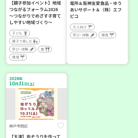
【親子参加イベント】地域
電所＆阪神友愛食品・ゆう
つながるフォーラム2026
あいサポート＆（株）エフ
～つながりでめざす子育て
ピコ
しやすい地域づくり～
大人向け
子ども
学び・体験
環境
親子で楽しむ
学び・体験
食
環境
2026
年
10
31
月
日(土)
神戸市西区
【玉津】布ぞうりを作って