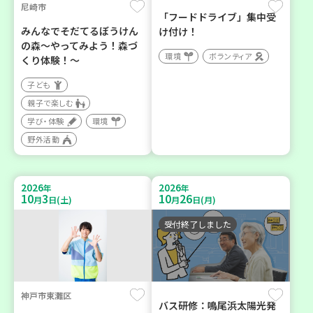
尼崎市
「フードドライブ」集中受
みんなでそだてるぼうけん
け付け！
の森～やってみよう！森づ
環境
ボランティア
くり体験！～
子ども
親子で楽しむ
学び・体験
環境
野外活動
2026
2026
年
年
10
3
10
26
月
日(土)
月
日(月)
受付終了しました
神戸市東灘区
バス研修：鳴尾浜太陽光発