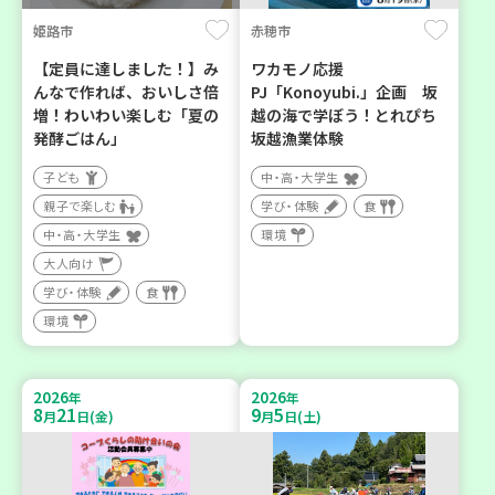
姫路市
赤穂市
【定員に達しました！】み
ワカモノ応援
んなで作れば、おいしさ倍
PJ「Konoyubi.」企画 坂
増！わいわい楽しむ「夏の
越の海で学ぼう！とれぴち
発酵ごはん」
坂越漁業体験
子ども
中・高・大学生
親子で楽しむ
学び・体験
食
中・高・大学生
環境
大人向け
学び・体験
食
環境
2026
2026
年
年
8
21
9
5
月
日(金)
月
日(土)