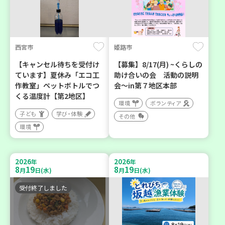
西宮市
姫路市
【キャンセル待ちを受付け
【募集】8/17(月) ~くらしの
ています】夏休み「エコ工
助け合いの会 活動の説明
作教室」ペットボトルでつ
会～in第７地区本部
くる温度計【第2地区】
環境
ボランティア
子ども
学び・体験
その他
環境
2026
2026
年
年
8
19
8
19
月
日(水)
月
日(水)
受付終了しました