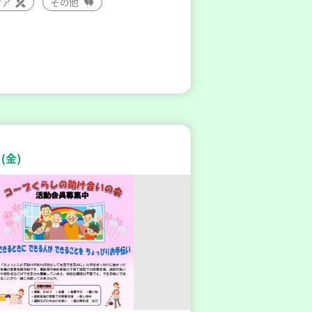
ィア
その他
(金)