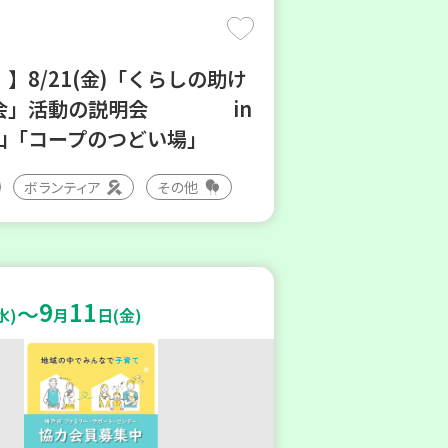
】8/21(金)「くらしの助け
会」活動の説明会 in
山「コープのつどい場」
ボランティア
その他
9
11
～
水)
月
日(金)