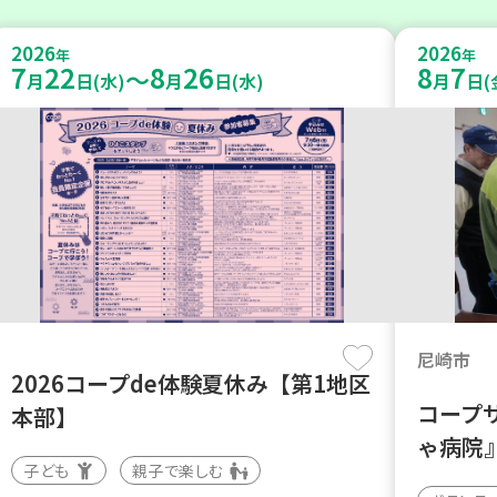
2026
2026
年
年
7
22
8
26
8
7
～
月
日(水)
月
日(水)
月
日(
尼崎市
2026コープde体験夏休み【第1地区
コープ
本部】
ゃ病院
子ども
親子で楽しむ