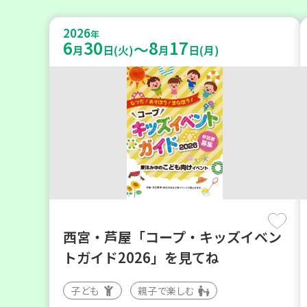
2026
年
6
30
8
17
～
月
日(火)
月
日(月)
西宮・芦屋「コープ・キッズイベン
トガイド2026」を見てね
子ども
親子で楽しむ