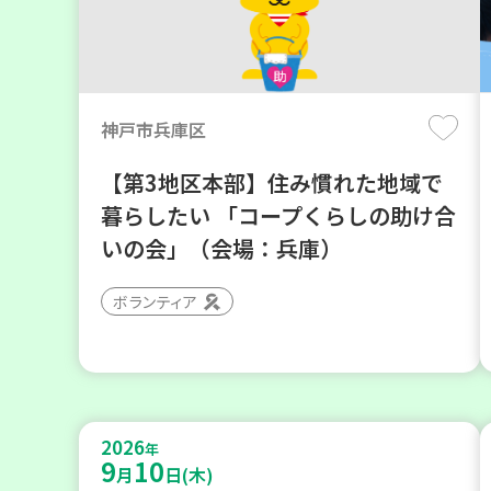
神戸市兵庫区
【第3地区本部】住み慣れた地域で
暮らしたい 「コープくらしの助け合
いの会」（会場：兵庫）
ボランティア
2026
年
9
10
月
日(木)