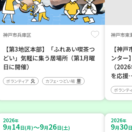
神戸市兵庫区
神戸市東
【第3地区本部】「ふれあい喫茶つ
【神戸
どい」気軽に集う居場所（第1月曜
ンター
日に開催）
（202
を応援
ボランティア
カフェ・つどい場
ボランテ
2026
2026
年
年
9
14
9
26
9
30
～
月
日(月)
月
日(土)
月
日