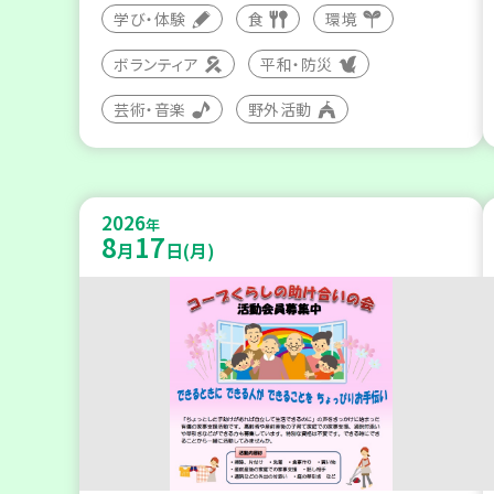
学び・体験
食
環境
ボランティア
平和・防災
芸術・音楽
野外活動
2026
年
8
17
月
日(月)