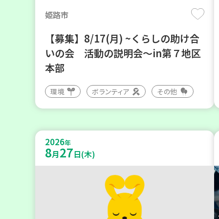
姫路市
【募集】8/17(月) ~くらしの助け合
いの会 活動の説明会～in第７地区
本部
環境
ボランティア
その他
2026
年
8
27
月
日(木)