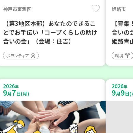
神戸市東灘区
姫路市
【第3地区本部】あなたのできるこ
【募集！
とでお手伝い「コープくらしの助け
合いの
合いの会」（会場：住吉）
姫路青
ボランティア
環境
2026
2026
年
年
9
7
9
9
月
日(月)
月
日(