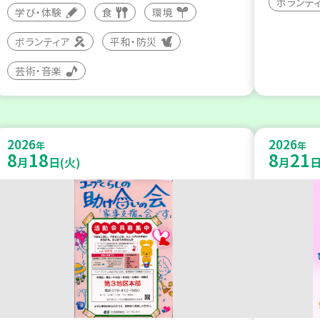
ボランテ
学び・体験
食
環境
ボランティア
平和・防災
芸術・音楽
2026
2026
年
年
8
18
8
21
月
日(火)
月
日