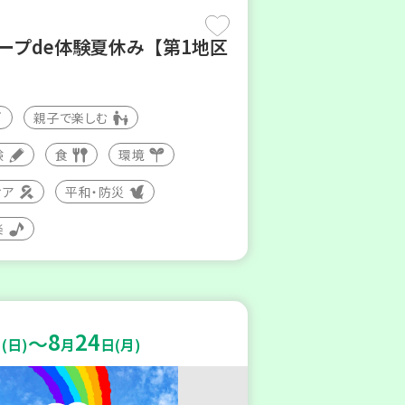
コープde体験夏休み【第1地区
親子で楽しむ
験
食
環境
ィア
平和・防災
楽
8
24
～
(日)
月
日(月)