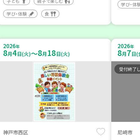
子ども
親子で楽しむ
学び・体
学び・体験
食
2026
2026
年
年
8
4
8
18
8
7
～
月
日(火)
月
日(火)
月
日(
受付終了
神戸市西区
尼崎市