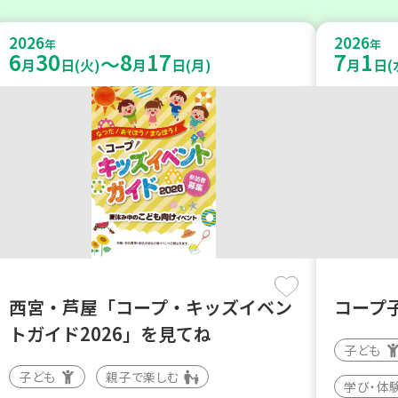
2026
2026
年
年
6
30
8
17
7
1
～
月
日(火)
月
日(月)
月
日(
西宮・芦屋「コープ・キッズイベン
コープ
トガイド2026」を見てね
子ども
子ども
親子で楽しむ
学び・体