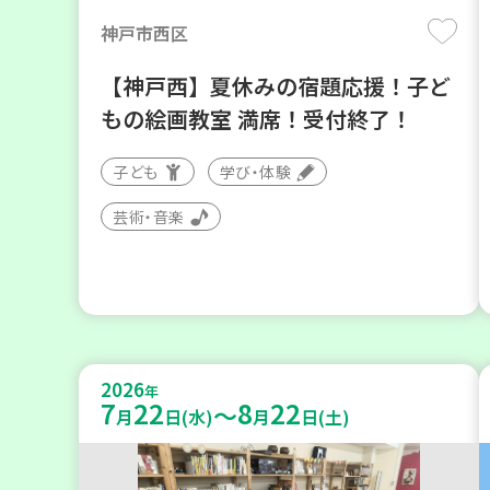
神戸市西区
【神戸西】夏休みの宿題応援！子ど
もの絵画教室 満席！受付終了！
子ども
学び・体験
芸術・音楽
2026
年
7
22
8
22
～
月
日(水)
月
日(土)