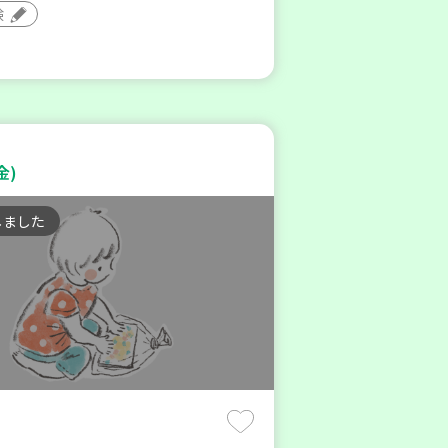
験
金)
しました