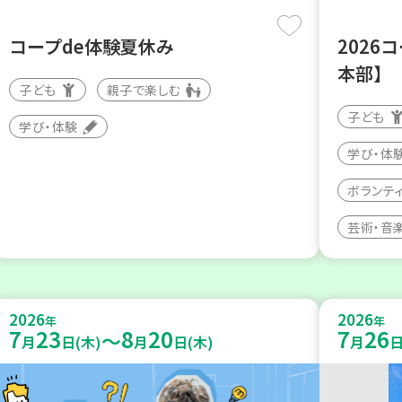
コープde体験夏休み
2026
本部】
子ども
親子で楽しむ
子ども
学び・体験
学び・体
ボランテ
芸術・音
2026
2026
年
年
7
23
8
20
7
26
～
月
日(木)
月
日(木)
月
日