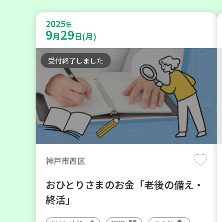
2025
年
9
29
月
日(月)
受付終了しました
神戸市西区
おひとりさまのお金「老後の備え・
終活」