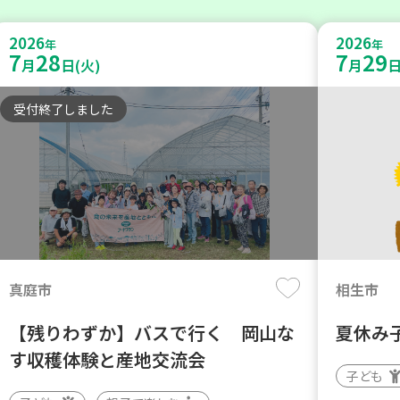
2026
2026
年
年
7
28
7
29
月
日(火)
月
日
受付終了しました
真庭市
相生市
【残りわずか】バスで行く 岡山な
夏休み
す収穫体験と産地交流会
子ども