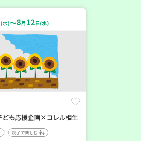
8
12
～
(水)
月
日(水)
子ども応援企画×コレル相生
親子で楽しむ