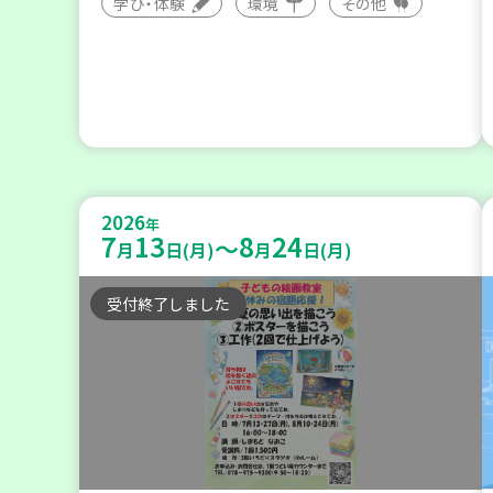
学び・体験
環境
その他
2026
年
7
13
8
24
～
月
日(月)
月
日(月)
受付終了しました