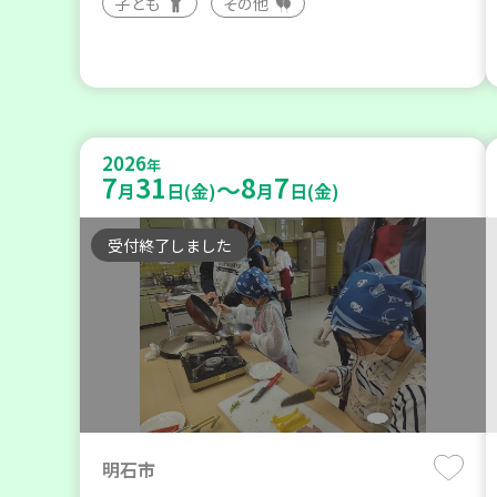
子ども
その他
2026
年
7
31
8
7
～
月
日(金)
月
日(金)
受付終了しました
明石市