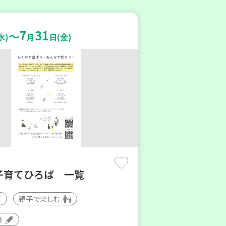
7
31
～
水)
月
日(金)
子育てひろば 一覧
親子で楽しむ
験