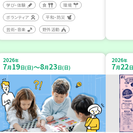
学び・体験
食
環境
ボランティア
平和・防災
芸術・音楽
野外活動
2026
2026
年
年
7
19
8
23
7
22
～
月
日(日)
月
日(日)
月
日