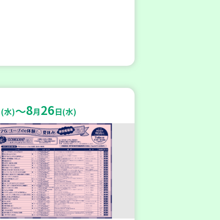
8
26
～
(水)
月
日(水)