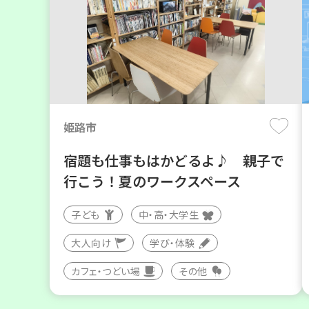
姫路市
宿題も仕事もはかどるよ♪ 親子で
行こう！夏のワークスペース
子ども
中・高・大学生
大人向け
学び・体験
カフェ・つどい場
その他