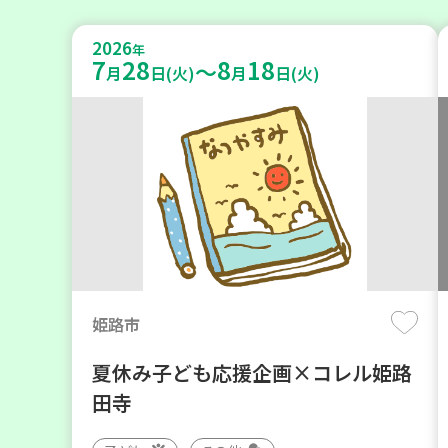
2026
年
7
28
8
18
～
月
日(火)
月
日(火)
姫路市
夏休み子ども応援企画×コレル姫路
田寺