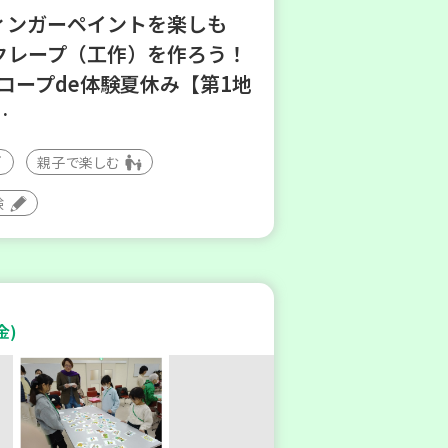
フィンガーペイントを楽しも
クレープ（工作）を作ろう！
6コープde体験夏休み【第1地
…
親子で楽しむ
験
金)