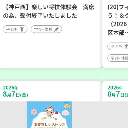
【神戸西】楽しい将棋体験会 満席
(20)
の為、受付終了いたしました
う！＆
〈202
子ども
学び・体験
区本部
子ども
学び・体
2026
2026
年
年
8
7
8
7
月
日(金)
月
日(