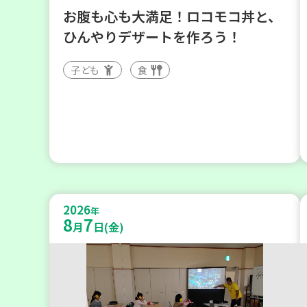
お腹も心も大満足！ロコモコ丼と、
ひんやりデザートを作ろう！
子ども
食
2026
年
8
7
月
日(金)