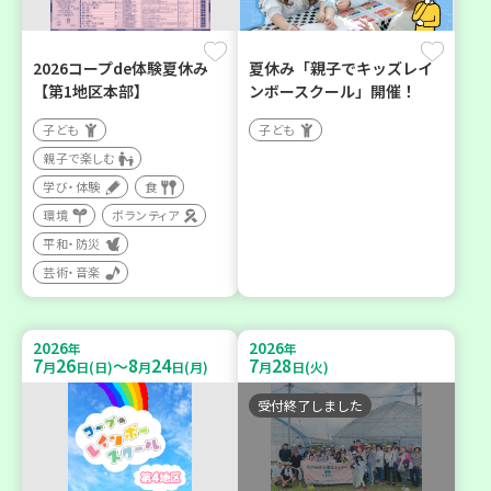
2026コープde体験夏休み
夏休み「親子でキッズレイ
【第1地区本部】
ンボースクール」開催！
子ども
子ども
親子で楽しむ
学び・体験
食
環境
ボランティア
平和・防災
芸術・音楽
2026
2026
年
年
7
26
8
24
7
28
～
月
日(日)
月
日(月)
月
日(火)
受付終了しました