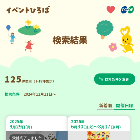
検索結果
125
検索条件を変更
件表示（1-18件表示）
検索条件
2024年11月11日～
新着順
開催日順
2025
2026
年
年
9
29
6
30
8
17
～
月
日(月)
月
日(火)
月
日(月)
受付終了しました