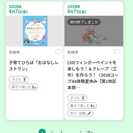
2026
2026
年
年
8
7
8
7
月
日(金)
月
日(金)
受付終了しました
尼崎市
尼崎市
子育てひろば「おはなしレ
(20)フィンガーペイントを
ストラン」
楽しもう！＆クレープ（工
作）を作ろう！〈2026コー
子ども
プde体験夏休み【第1地区
親子で楽しむ
本部…
子ども
親子で楽しむ
学び・体験
1
2
3
7
次へ