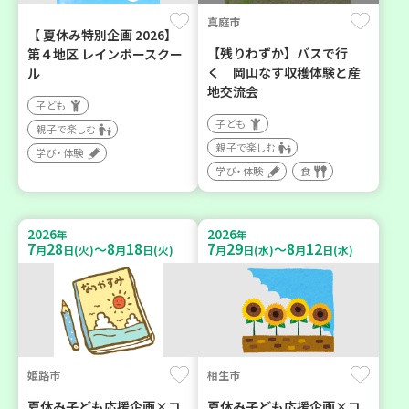
真庭市
【 夏休み特別企画 2026】
【残りわずか】バスで行
第４地区 レインボースクー
く 岡山なす収穫体験と産
ル
地交流会
子ども
子ども
親子で楽しむ
親子で楽しむ
学び・体験
学び・体験
食
2026
2026
年
年
7
28
8
18
7
29
8
12
～
～
月
日(火)
月
日(火)
月
日(水)
月
日(水)
姫路市
相生市
夏休み子ども応援企画×コ
夏休み子ども応援企画×コ