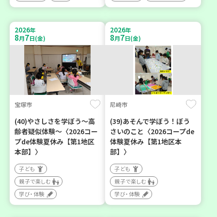
2026
2026
年
年
8
7
8
7
月
日(金)
月
日(金)
宝塚市
尼崎市
(40)やさしさを学ぼう～高
(39)あそんで学ぼう！ぼう
齢者疑似体験～〈2026コー
さいのこと〈2026コープde
プde体験夏休み【第1地区
体験夏休み【第1地区本
本部】〉
部】〉
子ども
子ども
親子で楽しむ
親子で楽しむ
学び・体験
学び・体験