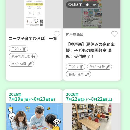
受付終了しました
神戸市西区
コープ子育てひろば 一覧
【神戸西】夏休みの宿題応
子ども
援！子どもの絵画教室 満
席！受付終了！
親子で楽しむ
学び・体験
子ども
学び・体験
芸術・音楽
2026
2026
年
年
7
19
8
23
7
22
8
22
～
～
月
日(日)
月
日(日)
月
日(水)
月
日(土)