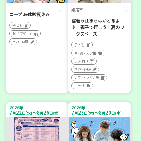
姫路市
コープde体験夏休み
宿題も仕事もはかどるよ
子ども
♪ 親子で行こう！夏のワ
ークスペース
親子で楽しむ
学び・体験
子ども
中・高・大学生
大人向け
学び・体験
カフェ・つどい場
その他
2026
2026
年
年
7
22
8
26
7
23
8
20
～
～
月
日(水)
月
日(水)
月
日(木)
月
日(木)