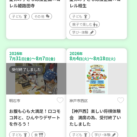
レル姫路田寺
レル相生
子ども
その他
子ども
親子で楽しむ
学び・体験
2026
2026
年
年
7
31
8
7
8
4
8
18
～
～
月
日(金)
月
日(金)
月
日(火)
月
日(火)
受付終了しました
明石市
神戸市西区
お腹も心も大満足！ロコモ
【神戸西】楽しい将棋体験
コ丼と、ひんやりデザート
会 満席の為、受付終了い
を作ろう！
たしました
子ども
食
子ども
学び・体験