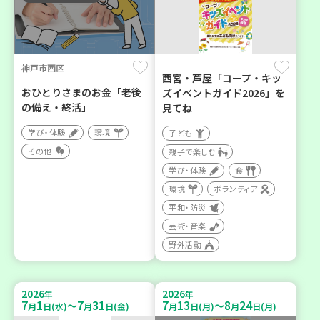
神戸市西区
西宮・芦屋「コープ・キッ
おひとりさまのお金「老後
ズイベントガイド2026」を
の備え・終活」
見てね
学び・体験
環境
子ども
その他
親子で楽しむ
学び・体験
食
環境
ボランティア
平和・防災
芸術・音楽
野外活動
2026
2026
年
年
7
1
7
31
7
13
8
24
～
～
月
日(水)
月
日(金)
月
日(月)
月
日(月)