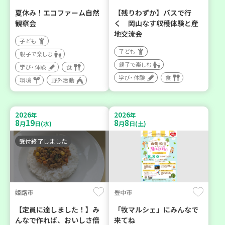
夏休み！エコファーム自然
【残りわずか】バスで行
観察会
く 岡山なす収穫体験と産
地交流会
子ども
子ども
親子で楽しむ
親子で楽しむ
学び・体験
食
学び・体験
食
環境
野外活動
2026
2026
年
年
8
19
8
8
月
日(水)
月
日(土)
受付終了しました
姫路市
豊中市
【定員に達しました！】み
「牧マルシェ」にみんなで
んなで作れば、おいしさ倍
来てね