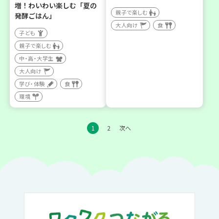
増！わいわい楽しむ「夏の
親子で楽しむ
発酵ごはん」
大人向け
食
子ども
親子で楽しむ
中・高・大学生
大人向け
学び・体験
食
環境
1
2
次へ