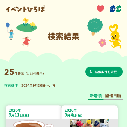
検索結果
25
検索条件を変更
件表示（1-18件表示）
検索条件
2024年9月30日～、食
新着順
開催日順
2026
2026
年
年
9
11
9
4
月
日(金)
月
日(金)