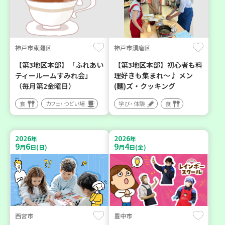
神戸市東灘区
神戸市須磨区
【第3地区本部】「ふれあい
【第3地区本部】初心者も料
ティールームすみれ会」
理好きも集まれ～♪ メン
（毎月第2金曜日）
(麺)ズ・クッキング
食
カフェ・つどい場
学び・体験
食
2026
2026
年
年
9
6
9
4
月
日(日)
月
日(金)
西宮市
豊中市