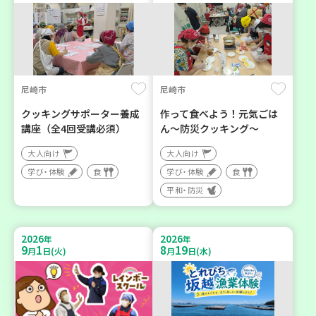
尼崎市
尼崎市
クッキングサポーター養成
作って食べよう！元気ごは
講座（全4回受講必須）
ん～防災クッキング～
大人向け
大人向け
学び・体験
食
学び・体験
食
平和・防災
2026
2026
年
年
9
1
8
19
月
日(火)
月
日(水)