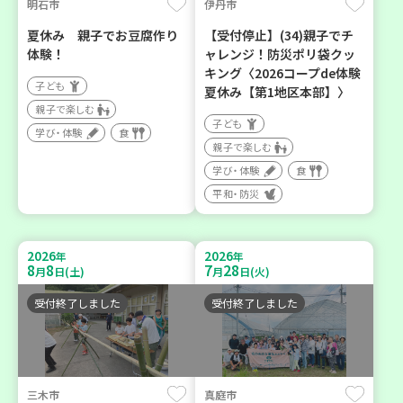
明石市
伊丹市
夏休み 親子でお豆腐作り
【受付停止】(34)親子でチ
体験！
ャレンジ！防災ポリ袋クッ
キング〈2026コープde体験
子ども
夏休み【第1地区本部】〉
親子で楽しむ
子ども
学び・体験
食
親子で楽しむ
学び・体験
食
平和・防災
2026
2026
年
年
8
8
7
28
月
日(土)
月
日(火)
受付終了しました
受付終了しました
三木市
真庭市