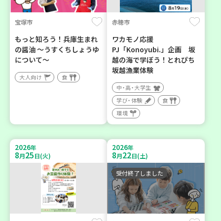
宝塚市
赤穂市
もっと知ろう！兵庫生まれ
ワカモノ応援
の醤油 ～うすくちしょうゆ
PJ「Konoyubi.」企画 坂
について～
越の海で学ぼう！とれぴち
坂越漁業体験
大人向け
食
中・高・大学生
学び・体験
食
環境
2026
2026
年
年
8
25
8
22
月
日(火)
月
日(土)
受付終了しました