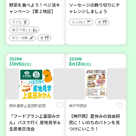
野菜を食べよう！ベジ活キ
ソーセージの飾り切りにチ
ャンペーン【第２地区】
ャレンジしましょう
子ども
大人向け
食
親子で楽しむ
学び・体験
食
2026
2026
年
年
10
6
8
18
月
日(火)
月
日(火)
西牟婁郡上富田町岩田
神戸市西区
「フードプラン上富田みか
【神戸西】夏休みの自由研
ん」バスで行く 産地見学＆
究に！いのちのバトンを見
生産者交流会
つけにいこう！