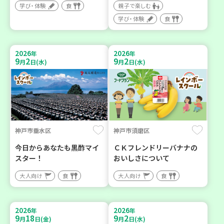
学び・体験
食
親子で楽しむ
学び・体験
食
2026
2026
年
年
9
2
9
2
月
日(水)
月
日(水)
神戸市垂水区
神戸市須磨区
今日からあなたも黒酢マイ
ＣＫフレンドリーバナナの
スター！
おいしさについて
大人向け
食
大人向け
食
2026
2026
年
年
9
18
9
2
月
日(金)
月
日(水)