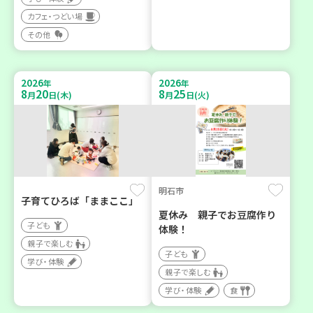
カフェ・つどい場
その他
2026
2026
年
年
8
20
8
25
月
日(木)
月
日(火)
明石市
子育てひろば「ままここ」
夏休み 親子でお豆腐作り
子ども
体験！
親子で楽しむ
子ども
学び・体験
親子で楽しむ
学び・体験
食