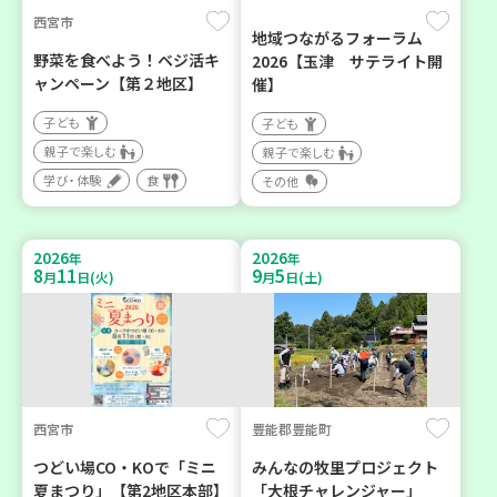
西宮市
地域つながるフォーラム
野菜を食べよう！ベジ活キ
2026【玉津 サテライト開
ャンペーン【第２地区】
催】
子ども
子ども
親子で楽しむ
親子で楽しむ
学び・体験
食
その他
2026
2026
年
年
8
11
9
5
月
日(火)
月
日(土)
西宮市
豊能郡豊能町
つどい場CO・KOで「ミニ
みんなの牧里プロジェクト
夏まつり」【第2地区本部】
「大根チャレンジャー」