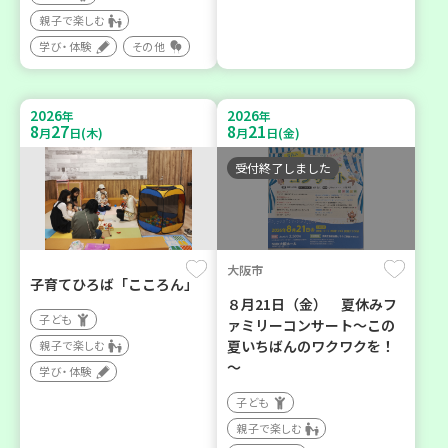
親子で楽しむ
学び・体験
その他
2026
2026
年
年
8
27
8
21
月
日(木)
月
日(金)
受付終了しました
大阪市
子育てひろば「こころん」
８月21日（金） 夏休みフ
子ども
ァミリーコンサート～この
夏いちばんのワクワクを！
親子で楽しむ
～
学び・体験
子ども
親子で楽しむ