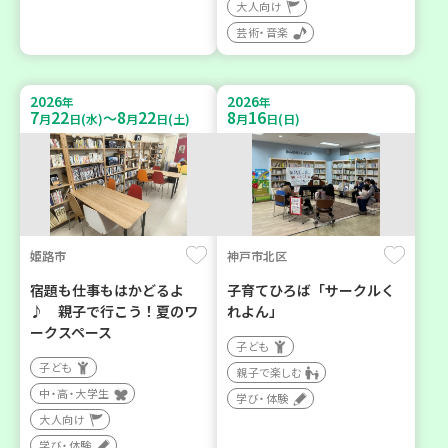
大人向け
芸術・音楽
2026
2026
年
年
7
22
8
22
8
16
～
月
日(水)
月
日(土)
月
日(日)
姫路市
神戸市北区
宿題も仕事もはかどるよ
子育てひろば「サークルく
♪ 親子で行こう！夏のワ
れよん」
ークスペース
子ども
子ども
親子で楽しむ
中・高・大学生
学び・体験
大人向け
学び・体験