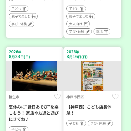
子ども
子ども
親子で楽しむ
親子で楽しむ
学び・体験
大人向け
学び・体験
環境
2026
2026
年
年
8
23
8
16
月
日(日)
月
日(日)
相生市
神戸市西区
夏休みに"縁日あそび"を楽
【神戸西】こども店長体
しもう！ 家族や友達と遊び
験！
にきてね♪
子ども
学び・体験
子ども