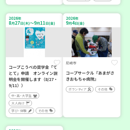
2026
2026
年
年
8
27
9
11
9
4
～
月
日(木)
月
日(金)
月
日(金)
尼崎市
コープこうべの奨学金「て
コープサークル『あまがさ
とて」申請 オンライン説
きおもちゃ病院』
明会を開催します（8/27・
9/11））
ボランティア
その他
中・高・大学生
大人向け
学び・体験
その他