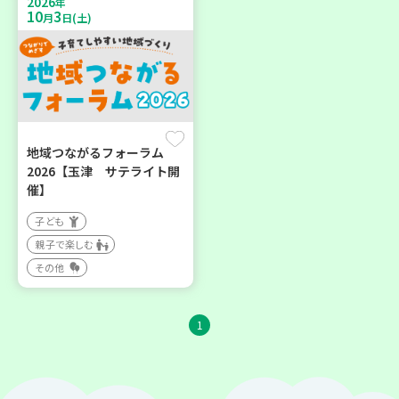
2026
年
10
3
月
日(土)
地域つながるフォーラム
2026【玉津 サテライト開
催】
子ども
親子で楽しむ
その他
1