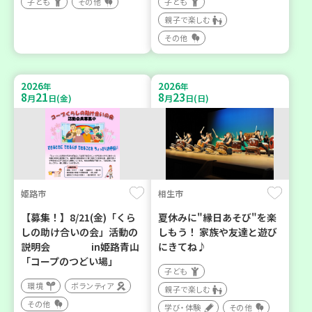
子ども
その他
子ども
親子で楽しむ
その他
2026
2026
年
年
8
21
8
23
月
日(金)
月
日(日)
姫路市
相生市
【募集！】8/21(金)「くら
夏休みに"縁日あそび"を楽
しの助け合いの会」活動の
しもう！ 家族や友達と遊び
説明会 in姫路青山
にきてね♪
「コープのつどい場」
子ども
環境
ボランティア
親子で楽しむ
その他
学び・体験
その他