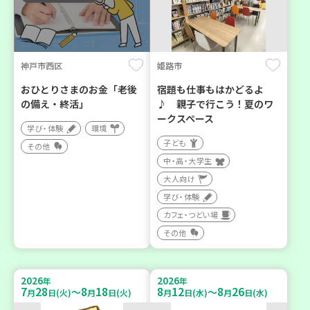
神戸市西区
姫路市
おひとりさまのお金「老後
宿題も仕事もはかどるよ
の備え・終活」
♪ 親子で行こう！夏のワ
ークスペース
学び・体験
環境
子ども
その他
中・高・大学生
大人向け
学び・体験
カフェ・つどい場
その他
2026
2026
年
年
7
28
8
18
8
12
8
26
～
～
月
日(火)
月
日(火)
月
日(水)
月
日(水)