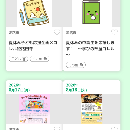
姫路市
姫路市
夏休み子ども応援企画×コ
夏休みの中高生を応援しま
レル姫路田寺
す！ ～学びの部屋コレル
～
子ども
その他
その他
2026
2026
年
年
8
17
8
18
月
日(月)
月
日(火)
姫路市