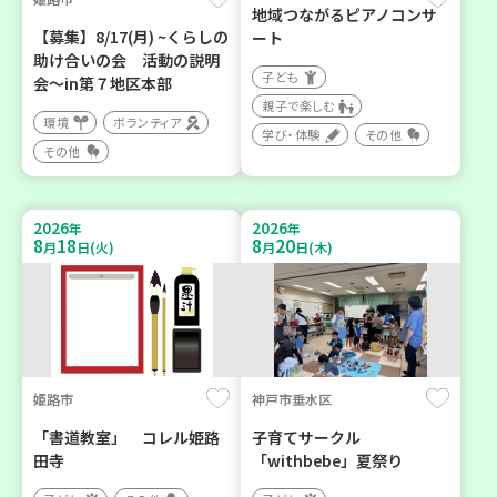
地域つながるピアノコンサ
【募集】8/17(月) ~くらしの
ート
助け合いの会 活動の説明
子ども
会～in第７地区本部
親子で楽しむ
環境
ボランティア
学び・体験
その他
その他
2026
2026
年
年
8
18
8
20
月
日(火)
月
日(木)
姫路市
神戸市垂水区
「書道教室」 コレル姫路
子育てサークル
田寺
「withbebe」夏祭り