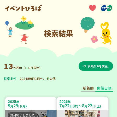
検索結果
13
検索条件を変更
件表示（1-13件表示）
検索条件
2024年9月1日～、その他
新着順
開催日順
2025
2026
年
年
9
29
7
22
8
22
～
月
日(月)
月
日(水)
月
日(土)
受付終了しました