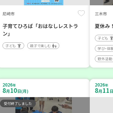
尼崎市
三木市
子育てひろば「おはなしレストラ
夏休み
ン」
子ども
子ども
親子で楽しむ
学び・体
野外活動
2026
2026
年
年
8
10
8
11
月
日(月)
月
日
受付終了しました