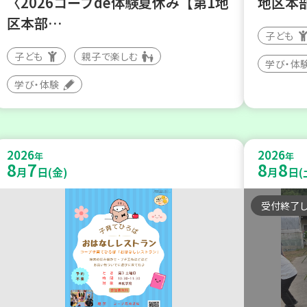
〈2026コープde体験夏休み【第1地
地区本
区本部…
子ども
子ども
親子で楽しむ
学び・体
学び・体験
2026
2026
年
年
8
7
8
8
月
日(金)
月
日(
受付終了