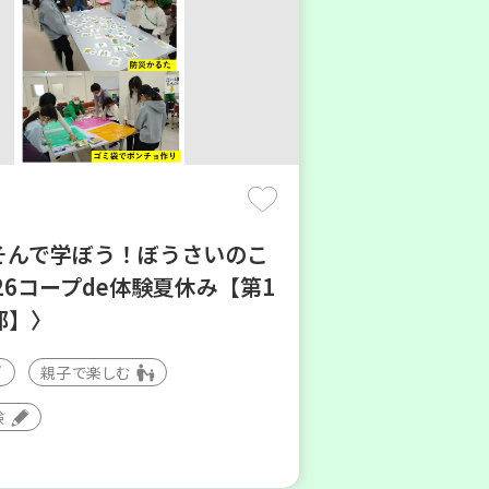
あそんで学ぼう！ぼうさいのこ
26コープde体験夏休み【第1
部】〉
親子で楽しむ
験