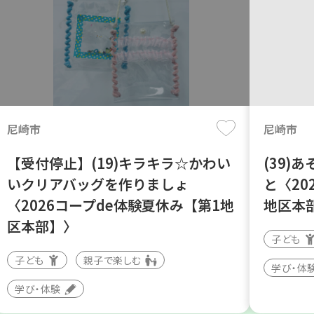
尼崎市
尼崎市
【受付停止】(19)キラキラ☆かわい
(39)
いクリアバッグを作りましょ
と〈20
〈2026コープde体験夏休み【第1地
地区本
区本部】〉
子ども
子ども
親子で楽しむ
学び・体
学び・体験