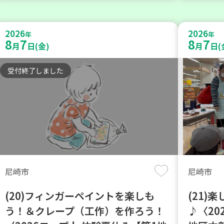
2026
2026
年
年
8
7
8
7
月
日(金)
月
日(
受付終了しました
尼崎市
尼崎市
(20)フィンガーペイントを楽しも
(21)
う！＆クレープ（工作）を作ろう！
♪〈20