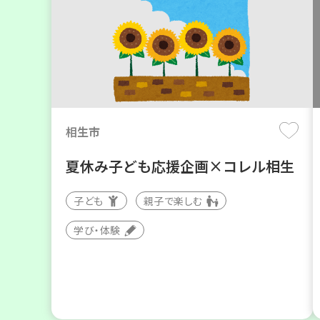
相生市
夏休み子ども応援企画×コレル相生
子ども
親子で楽しむ
学び・体験