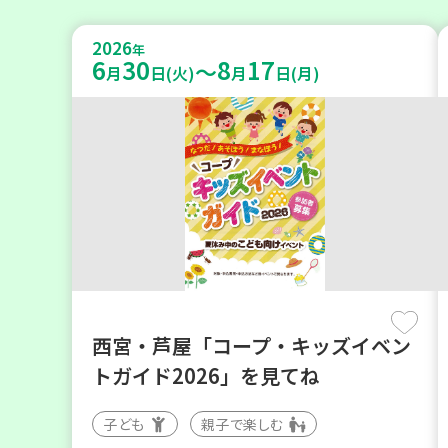
2026
年
6
30
8
17
～
月
日(火)
月
日(月)
西宮・芦屋「コープ・キッズイベン
トガイド2026」を見てね
子ども
親子で楽しむ