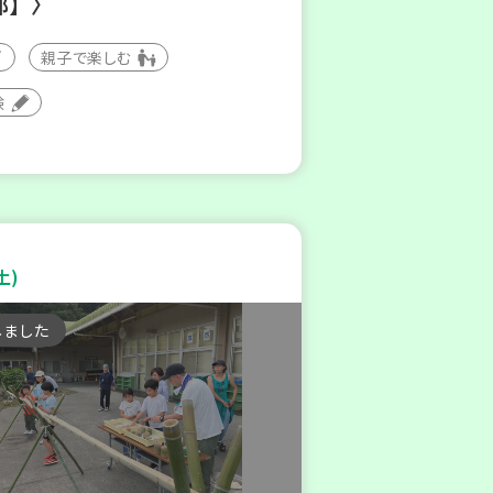
部】〉
親子で楽しむ
験
土)
しました