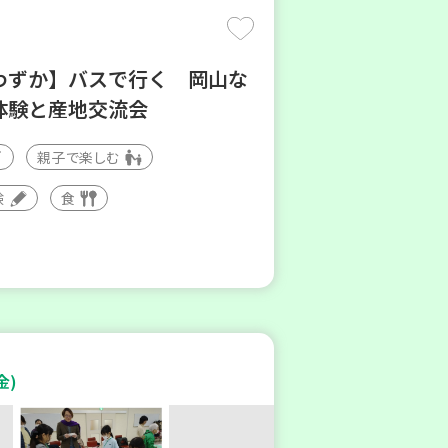
わずか】バスで行く 岡山な
体験と産地交流会
親子で楽しむ
験
食
金)