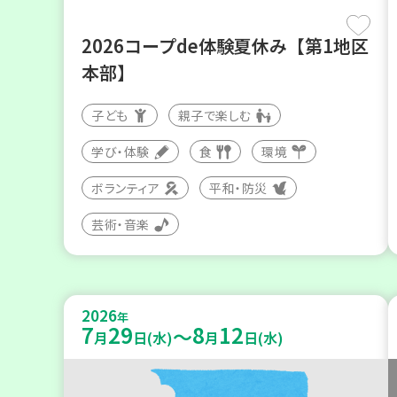
2026コープde体験夏休み【第1地区
本部】
子ども
親子で楽しむ
学び・体験
食
環境
ボランティア
平和・防災
芸術・音楽
2026
年
7
29
8
12
～
月
日(水)
月
日(水)