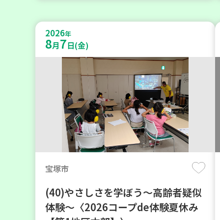
2026
年
8
7
月
日(金)
宝塚市
(40)やさしさを学ぼう～高齢者疑似
体験～〈2026コープde体験夏休み