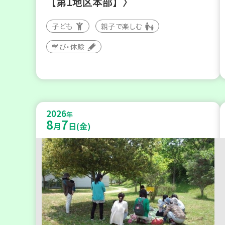
【第1地区本部】〉
子ども
親子で楽しむ
学び・体験
2026
年
8
7
月
日(金)