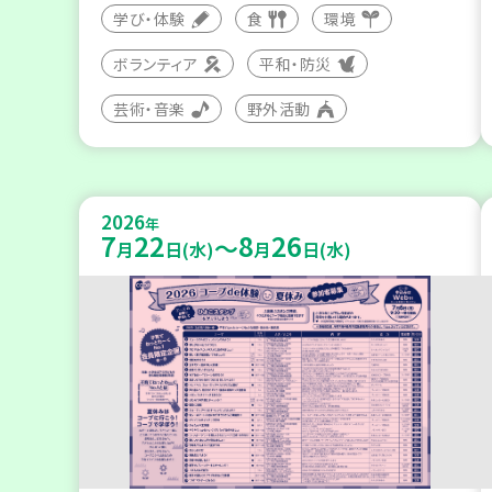
学び・体験
食
環境
ボランティア
平和・防災
芸術・音楽
野外活動
2026
年
7
22
8
26
～
月
日(水)
月
日(水)