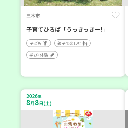
三木市
子育てひろば「うっきっきー!」
子ども
親子で楽しむ
学び・体験
2026
年
8
8
月
日(土)