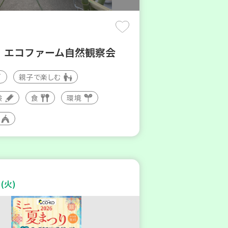
！エコファーム自然観察会
親子で楽しむ
験
食
環境
(火)