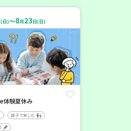
8
23
～
(日)
月
日(日)
de体験夏休み
親子で楽しむ
験