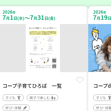
2026
2026
年
年
7
1
7
31
7
19
～
月
日(水)
月
日(金)
月
日
コープ子育てひろば 一覧
コープ
子ども
親子で楽しむ
子ども
学び・体験
学び・体