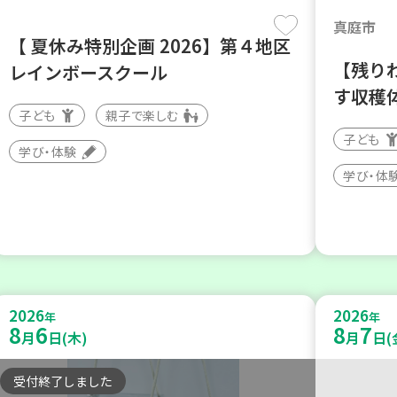
真庭市
【 夏休み特別企画 2026】第４地区
【残り
レインボースクール
す収穫
子ども
親子で楽しむ
子ども
学び・体験
学び・体
2026
2026
年
年
8
6
8
7
月
日(木)
月
日(
受付終了しました