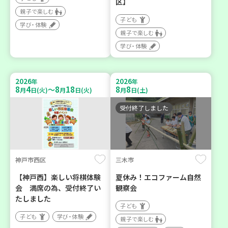
区】
親子で楽しむ
子ども
学び・体験
親子で楽しむ
学び・体験
2026
2026
年
年
8
4
8
18
8
8
～
月
日(火)
月
日(火)
月
日(土)
受付終了しました
神戸市西区
三木市
【神戸西】楽しい将棋体験
夏休み！エコファーム自然
会 満席の為、受付終了い
観察会
たしました
子ども
子ども
学び・体験
親子で楽しむ