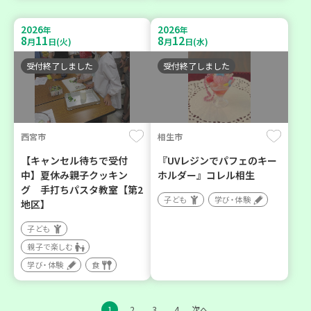
2026
2026
年
年
8
11
8
12
月
日(火)
月
日(水)
受付終了しました
受付終了しました
西宮市
相生市
【キャンセル待ちで受付
『UVレジンでパフェのキー
中】夏休み親子クッキン
ホルダー』コレル相生
グ 手打ちパスタ教室【第2
子ども
学び・体験
地区】
子ども
親子で楽しむ
学び・体験
食
1
2
3
4
次へ