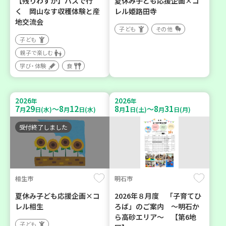
【残りわずか】バスで行
夏休み子ども応援企画×コ
く 岡山なす収穫体験と産
レル姫路田寺
地交流会
子ども
その他
子ども
親子で楽しむ
学び・体験
食
2026
2026
年
年
7
29
8
12
8
1
8
31
～
～
月
日(水)
月
日(水)
月
日(土)
月
日(月)
受付終了しました
相生市
明石市
夏休み子ども応援企画×コ
2026年８月度 「子育てひ
レル相生
ろば」のご案内 ～明石か
ら高砂エリア～ 【第6地
子ども