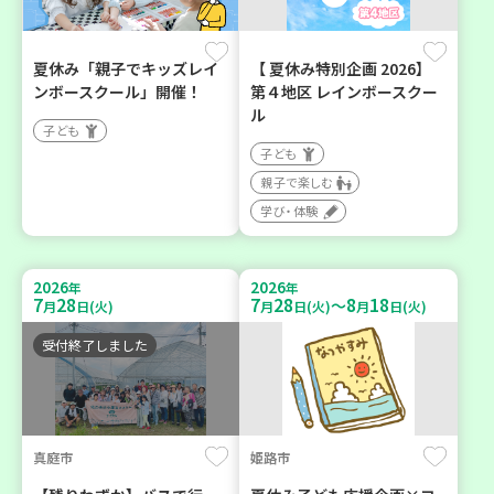
夏休み「親子でキッズレイ
【 夏休み特別企画 2026】
ンボースクール」開催！
第４地区 レインボースクー
ル
子ども
子ども
親子で楽しむ
学び・体験
2026
2026
年
年
7
28
7
28
8
18
～
月
日(火)
月
日(火)
月
日(火)
受付終了しました
真庭市
姫路市