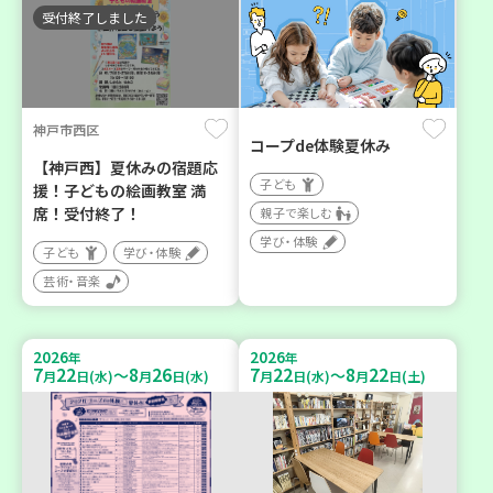
受付終了しました
神戸市西区
コープde体験夏休み
【神戸西】夏休みの宿題応
子ども
援！子どもの絵画教室 満
席！受付終了！
親子で楽しむ
学び・体験
子ども
学び・体験
芸術・音楽
2026
2026
年
年
7
22
8
26
7
22
8
22
～
～
月
日(水)
月
日(水)
月
日(水)
月
日(土)