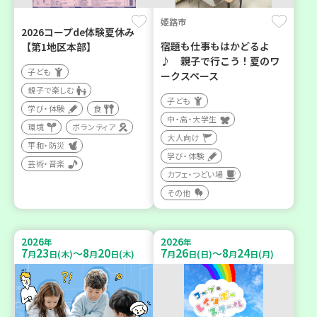
姫路市
2026コープde体験夏休み
宿題も仕事もはかどるよ
【第1地区本部】
♪ 親子で行こう！夏のワ
子ども
ークスペース
親子で楽しむ
子ども
学び・体験
食
中・高・大学生
環境
ボランティア
大人向け
平和・防災
学び・体験
芸術・音楽
カフェ・つどい場
その他
2026
2026
年
年
7
23
8
20
7
26
8
24
～
～
月
日(木)
月
日(木)
月
日(日)
月
日(月)