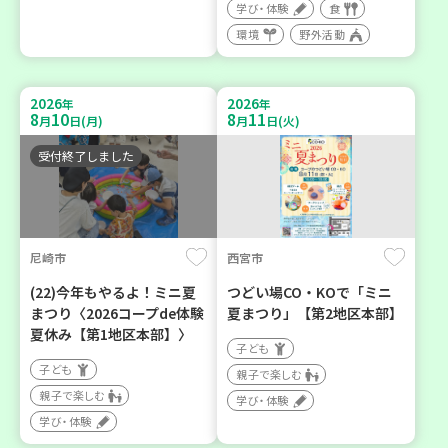
学び・体験
食
環境
野外活動
2026
2026
年
年
8
10
8
11
月
日(月)
月
日(火)
受付終了しました
尼崎市
西宮市
(22)今年もやるよ！ミニ夏
つどい場CO・KOで「ミニ
まつり〈2026コープde体験
夏まつり」【第2地区本部】
夏休み【第1地区本部】〉
子ども
子ども
親子で楽しむ
親子で楽しむ
学び・体験
学び・体験