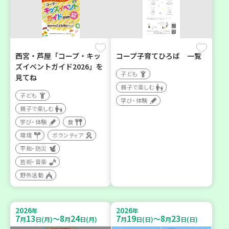
西宮・芦屋「コープ・キッ
コープ子育てひろば 一覧
ズイベントガイド2026」を
子ども
見てね
親子で楽しむ
子ども
学び・体験
親子で楽しむ
学び・体験
食
環境
ボランティア
平和・防災
芸術・音楽
野外活動
2026
2026
年
年
7
13
8
24
7
19
8
23
～
～
月
日(月)
月
日(月)
月
日(日)
月
日(日)