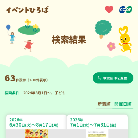
検索結果
63
検索条件を変更
件表示（1-18件表示）
検索条件
2024年8月1日～、子ども
新着順
開催日順
2026
2026
年
年
6
30
8
17
7
1
7
31
～
～
月
日(火)
月
日(月)
月
日(水)
月
日(金)