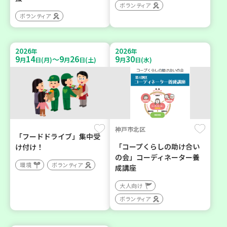
ボランティア
ボランティア
2026
2026
年
年
9
14
9
26
9
30
～
月
日(月)
月
日(土)
月
日(水)
神戸市北区
「フードドライブ」集中受
「コープくらしの助け合い
け付け！
の会」コーディネーター養
環境
ボランティア
成講座
大人向け
ボランティア