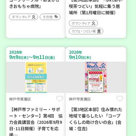
きおもちゃ病院』
喫茶つどい」気軽に集う居
場所（第1月曜日に開催）
ボランティア
その他
ボランティア
カフェ・つどい場
2026
2026
年
年
9
9
9
11
9
10
～
月
日(水)
月
日(金)
月
日(木)
神戸市東灘区
神戸市東灘区
【神戸市ファミリー・サポ
【第3地区本部】住み慣れた
ート・センター】第4回 協
地域で暮らしたい 「コープ
力会員講習会（2026年9月9
くらしの助け合いの会」(会
日･11日開催）子育てを応
場：住吉)
援…