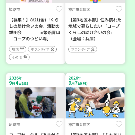
姫路市
神戸市兵庫区
【募集！】8/21(金)「くら
【第3地区本部】住み慣れた
しの助け合いの会」活動の
地域で暮らしたい 「コープ
説明会 in姫路青山
くらしの助け合いの会」
「コープのつどい場」
（会場：兵庫）
環境
ボランティア
ボランティア
その他
2026
2026
年
年
9
4
9
7
月
日(金)
月
日(月)
尼崎市
神戸市兵庫区
コープサークル『あまがさ
【第3地区本部】「ふれあい