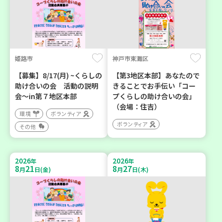
姫路市
神戸市東灘区
【募集】8/17(月) ~くらしの
【第3地区本部】あなたので
助け合いの会 活動の説明
きることでお手伝い「コー
会～in第７地区本部
プくらしの助け合いの会」
（会場：住吉）
環境
ボランティア
ボランティア
その他
2026
2026
年
年
8
21
8
27
月
日(金)
月
日(木)