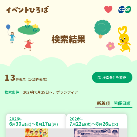
検索結果
13
検索条件を変更
件表示（1-13件表示）
検索条件
2024年6月25日～、ボランティア
新着順
開催日順
2026
2026
年
年
6
30
8
17
7
22
8
26
～
～
月
日(火)
月
日(月)
月
日(水)
月
日(水)