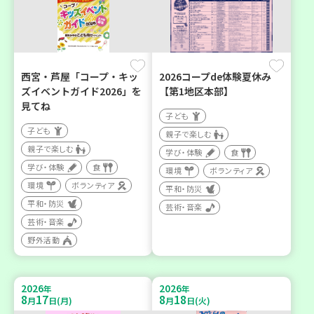
西宮・芦屋「コープ・キッ
2026コープde体験夏休み
ズイベントガイド2026」を
【第1地区本部】
見てね
子ども
子ども
親子で楽しむ
親子で楽しむ
学び・体験
食
学び・体験
食
環境
ボランティア
環境
ボランティア
平和・防災
平和・防災
芸術・音楽
芸術・音楽
野外活動
2026
2026
年
年
8
17
8
18
月
日(月)
月
日(火)