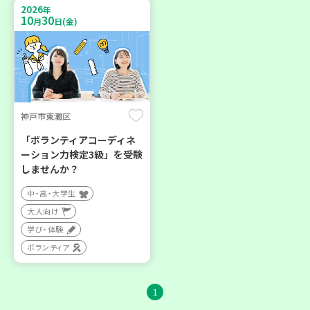
2026
年
10
30
月
日(金)
神戸市東灘区
「ボランティアコーディネ
ーション力検定3級」を受験
しませんか？
中・高・大学生
大人向け
学び・体験
ボランティア
1