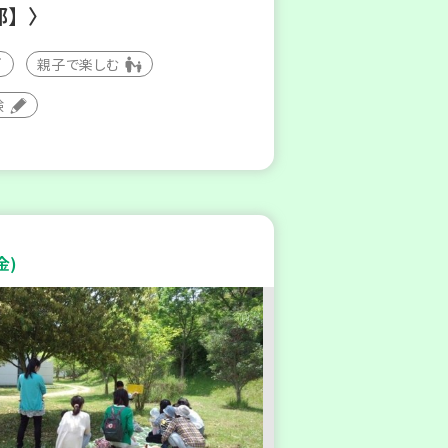
部】〉
親子で楽しむ
験
金)