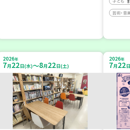
子ども
芸術・音
2026
2026
年
年
7
22
8
22
7
22
～
月
日(水)
月
日(土)
月
日