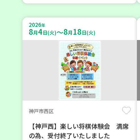
2026
年
8
4
8
18
～
月
日(火)
月
日(火)
神戸市西区
【神戸西】楽しい将棋体験会 満席
の為、受付終了いたしました