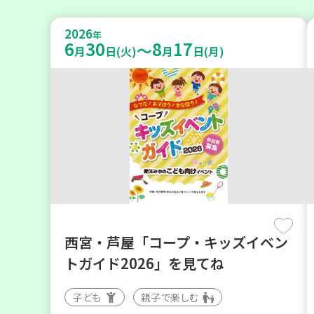
2026
年
6
30
8
17
～
月
日(火)
月
日(月)
西宮・芦屋「コープ・キッズイベン
トガイド2026」を見てね
子ども
親子で楽しむ