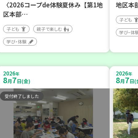
〈2026コープde体験夏休み【第1地
地区本
区本部…
子ども
子ども
親子で楽しむ
学び・体
学び・体験
2026
2026
年
年
8
7
8
7
月
日(金)
月
日(
受付終了しました