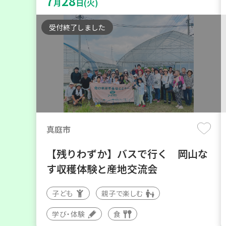
7
28
月
日(火)
受付終了しました
真庭市
【残りわずか】バスで行く 岡山な
す収穫体験と産地交流会
子ども
親子で楽しむ
学び・体験
食