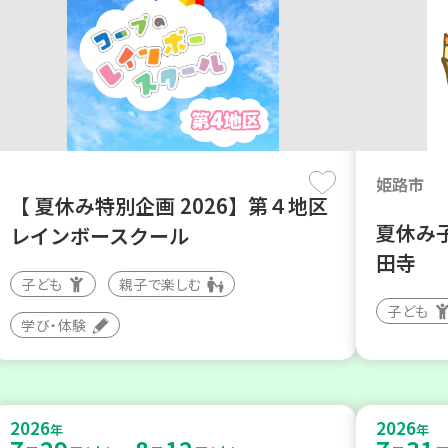
姫路市
【 夏休み特別企画 2026】第４地区
夏休み
レインボースクール
田寺
子ども
親子で楽しむ
子ども
学び・体験
2026
2026
年
年