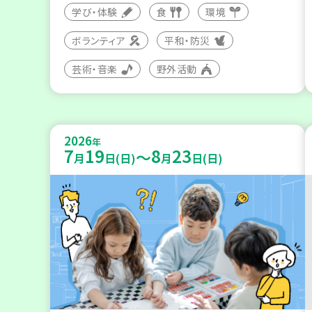
学び・体験
食
環境
ボランティア
平和・防災
芸術・音楽
野外活動
2026
年
7
19
8
23
～
月
日(日)
月
日(日)