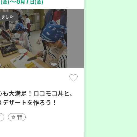
8
7
～
(金)
月
日(金)
しました
心も大満足！ロコモコ丼と、
りデザートを作ろう！
食