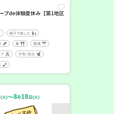
コープde体験夏休み【第1地区
親子で楽しむ
験
食
環境
ィア
平和・防災
楽
8
18
～
(火)
月
日(火)