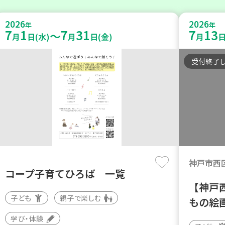
2026
2026
年
年
7
1
7
31
7
13
～
月
日(水)
月
日(金)
月
日
受付終了
神戸市西
コープ子育てひろば 一覧
【神戸
子ども
親子で楽しむ
もの絵
学び・体験