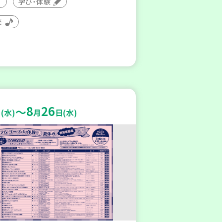
学び・体験
楽
8
26
～
(水)
月
日(水)