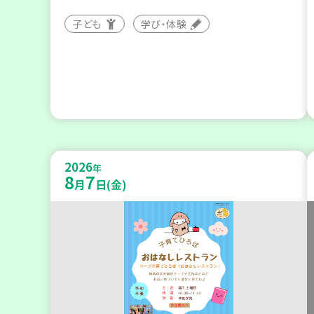
子ども
学び・体験
2026
年
8
7
月
日(金)