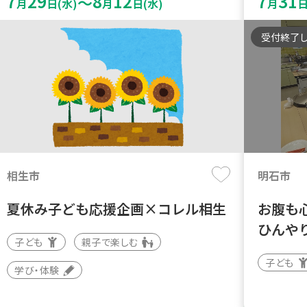
7
29
8
12
7
31
～
月
日(水)
月
日(水)
月
日
受付終了
相生市
明石市
夏休み子ども応援企画×コレル相生
お腹も
ひんや
子ども
親子で楽しむ
子ども
学び・体験