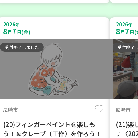
2026
2026
年
年
8
7
8
7
月
日(金)
月
日(
受付終了しました
受付終了
尼崎市
尼崎市
(20)フィンガーペイントを楽しも
(21)
う！＆クレープ（工作）を作ろう！
♪〈20