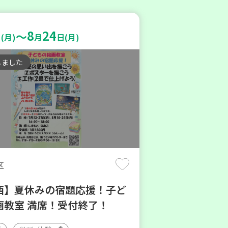
8
24
～
(月)
月
日(月)
しました
区
西】夏休みの宿題応援！子ど
画教室 満席！受付終了！