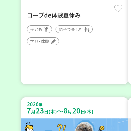
コープde体験夏休み
子ども
親子で楽しむ
学び・体験
2026
年
7
23
8
20
～
月
日(木)
月
日(木)