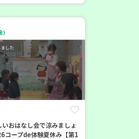
金)
しました
楽しいおはなし会で涼みましょ
26コープde体験夏休み【第1