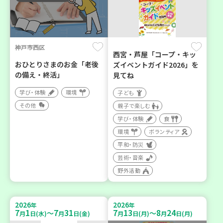
神戸市西区
西宮・芦屋「コープ・キッ
おひとりさまのお金「老後
ズイベントガイド2026」を
の備え・終活」
見てね
学び・体験
環境
子ども
その他
親子で楽しむ
学び・体験
食
環境
ボランティア
平和・防災
芸術・音楽
野外活動
2026
2026
年
年
7
1
7
31
7
13
8
24
～
～
月
日(水)
月
日(金)
月
日(月)
月
日(月)