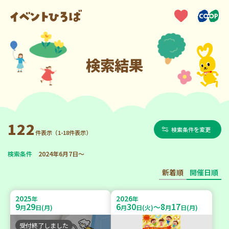
検索結果
122
検索条件を変更
件表示（1-18件表示）
検索条件
2024年6月7日～
新着順
開催日順
2025
2026
年
年
9
29
6
30
8
17
～
月
日(月)
月
日(火)
月
日(月)
受付終了しました