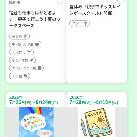
姫路市
夏休み「親子でキッズレイ
宿題も仕事もはかどるよ
ンボースクール」開催！
♪ 親子で行こう！夏のワ
子ども
ークスペース
子ども
中・高・大学生
大人向け
学び・体験
カフェ・つどい場
その他
2026
2026
年
年
7
26
8
24
7
28
8
18
～
～
月
日(日)
月
日(月)
月
日(火)
月
日(火)