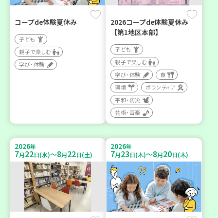
コープde体験夏休み
2026コープde体験夏休み
【第1地区本部】
子ども
子ども
親子で楽しむ
親子で楽しむ
学び・体験
学び・体験
食
環境
ボランティア
平和・防災
芸術・音楽
2026
2026
年
年
7
22
8
22
7
23
8
20
～
～
月
日(水)
月
日(土)
月
日(木)
月
日(木)