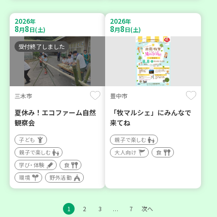
2026
2026
年
年
8
8
8
8
月
日(土)
月
日(土)
受付終了しました
三木市
豊中市
夏休み！エコファーム自然
「牧マルシェ」にみんなで
観察会
来てね
子ども
親子で楽しむ
親子で楽しむ
大人向け
食
学び・体験
食
環境
野外活動
1
2
3
7
次へ
…