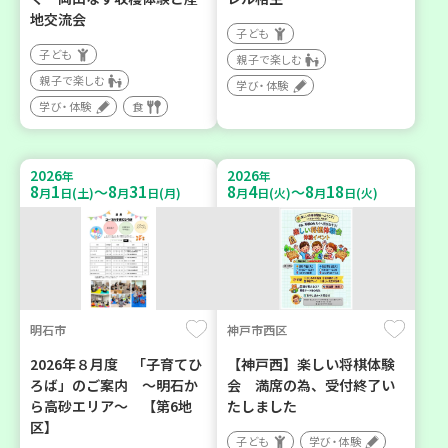
地交流会
子ども
子ども
親子で楽しむ
親子で楽しむ
学び・体験
学び・体験
食
2026
2026
年
年
8
1
8
31
8
4
8
18
～
～
月
日(土)
月
日(月)
月
日(火)
月
日(火)
明石市
神戸市西区
2026年８月度 「子育てひ
【神戸西】楽しい将棋体験
ろば」のご案内 ～明石か
会 満席の為、受付終了い
ら高砂エリア～ 【第6地
たしました
区】
子ども
学び・体験