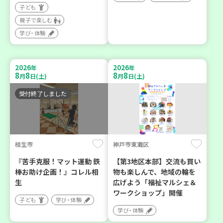
子ども
親子で楽しむ
学び・体験
2026
2026
年
年
8
8
8
8
月
日(土)
月
日(土)
受付終了しました
相生市
神戸市東灘区
『苦手克服！マット運動 鉄
【第3地区本部】交流も買い
棒お助け企画！』コレル相
物も楽しんで、地域の輪を
生
広げよう「福祉マルシェ＆
ワークショップ」開催
子ども
学び・体験
学び・体験