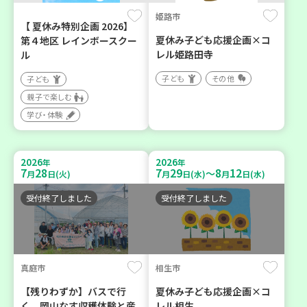
姫路市
【 夏休み特別企画 2026】
夏休み子ども応援企画×コ
第４地区 レインボースクー
レル姫路田寺
ル
子ども
その他
子ども
親子で楽しむ
学び・体験
2026
2026
年
年
7
28
7
29
8
12
～
月
日(火)
月
日(水)
月
日(水)
受付終了しました
受付終了しました
真庭市
相生市
【残りわずか】バスで行
夏休み子ども応援企画×コ
く 岡山なす収穫体験と産
レル相生