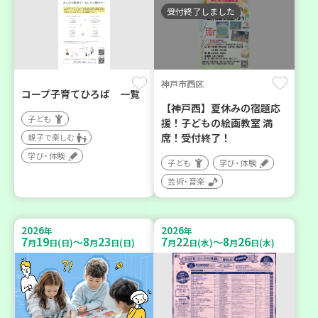
受付終了しました
神戸市西区
コープ子育てひろば 一覧
【神戸西】夏休みの宿題応
子ども
援！子どもの絵画教室 満
席！受付終了！
親子で楽しむ
学び・体験
子ども
学び・体験
芸術・音楽
2026
2026
年
年
7
19
8
23
7
22
8
26
～
～
月
日(日)
月
日(日)
月
日(水)
月
日(水)