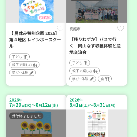
真庭市
【 夏休み特別企画 2026】
【残りわずか】バスで行
第４地区 レインボースクー
く 岡山なす収穫体験と産
ル
地交流会
子ども
子ども
親子で楽しむ
親子で楽しむ
学び・体験
学び・体験
食
2026
2026
年
年
7
29
8
12
8
1
8
31
～
～
月
日(水)
月
日(水)
月
日(土)
月
日(月)
受付終了しました