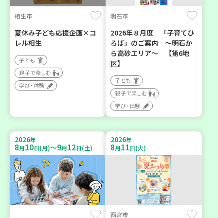
相生市
明石市
夏休み子ども応援企画×コ
2026年８月度 「子育てひ
レル相生
ろば」のご案内 ～明石か
ら高砂エリア～ 【第6地
子ども
区】
親子で楽しむ
子ども
学び・体験
親子で楽しむ
学び・体験
2026
2026
年
年
8
10
9
12
8
11
～
月
日(月)
月
日(土)
月
日(火)
西宮市