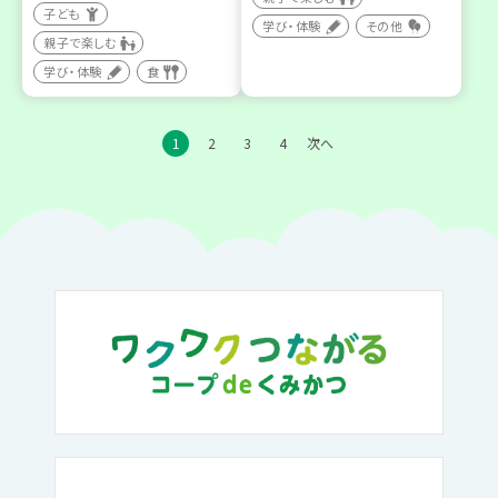
子ども
学び・体験
その他
親子で楽しむ
学び・体験
食
1
2
3
4
次へ