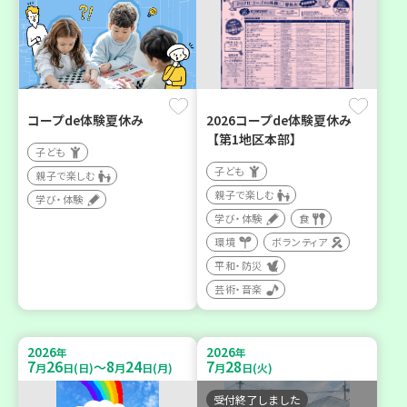
コープde体験夏休み
2026コープde体験夏休み
【第1地区本部】
子ども
子ども
親子で楽しむ
親子で楽しむ
学び・体験
学び・体験
食
環境
ボランティア
平和・防災
芸術・音楽
2026
2026
年
年
7
26
8
24
7
28
～
月
日(日)
月
日(月)
月
日(火)
受付終了しました