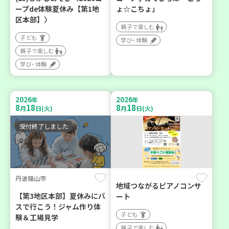
ープde体験夏休み【第1地
ょ☆こちょ」
区本部】〉
親子で楽しむ
子ども
学び・体験
親子で楽しむ
学び・体験
2026
2026
年
年
8
18
8
18
月
日(火)
月
日(火)
受付終了しました
丹波篠山市
地域つながるピアノコンサ
【第3地区本部】夏休みにバ
ート
スで行こう！ジャム作り体
子ども
験＆工場見学
親子で楽しむ