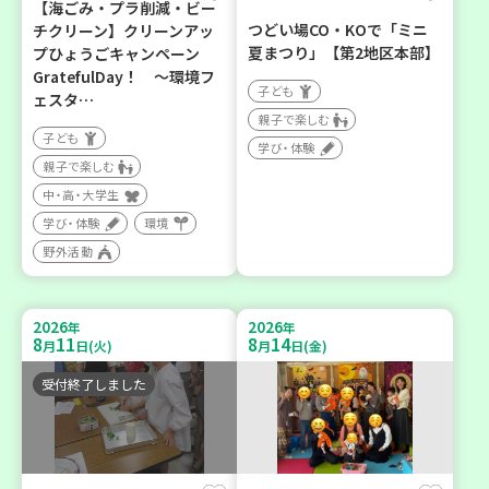
【海ごみ・プラ削減・ビー
つどい場CO・KOで「ミニ
チクリーン】クリーンアッ
夏まつり」【第2地区本部】
プひょうごキャンペーン
GratefulDay！ ～環境フ
子ども
ェスタ…
親子で楽しむ
子ども
学び・体験
親子で楽しむ
中・高・大学生
学び・体験
環境
野外活動
2026
2026
年
年
8
11
8
14
月
日(火)
月
日(金)
受付終了しました