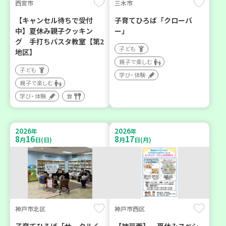
西宮市
三木市
【キャンセル待ちで受付
子育てひろば「クローバ
中】夏休み親子クッキン
ー」
グ 手打ちパスタ教室【第2
子ども
地区】
親子で楽しむ
子ども
学び・体験
親子で楽しむ
学び・体験
食
2026
2026
年
年
8
16
8
17
月
日(日)
月
日(月)
神戸市北区
神戸市西区