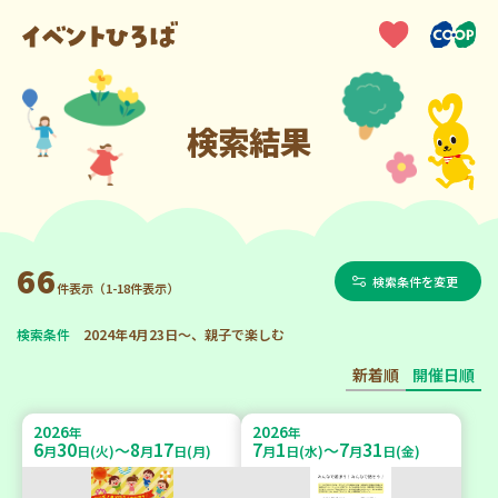
検索結果
66
検索条件を変更
件表示（1-18件表示）
検索条件
2024年4月23日～、親子で楽しむ
新着順
開催日順
2026
2026
年
年
6
30
8
17
7
1
7
31
～
～
月
日(火)
月
日(月)
月
日(水)
月
日(金)