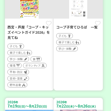
西宮・芦屋「コープ・キッ
コープ子育てひろば 一覧
ズイベントガイド2026」を
子ども
見てね
親子で楽しむ
子ども
学び・体験
親子で楽しむ
学び・体験
食
環境
ボランティア
平和・防災
芸術・音楽
野外活動
2026
2026
年
年
7
19
8
23
7
22
8
26
～
～
月
日(日)
月
日(日)
月
日(水)
月
日(水)