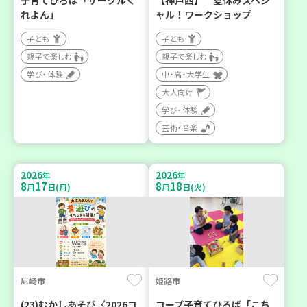
子育てひろば「サークルく
【神戸西】 夏休みスペシ
れよん」
ャル！ワークショップ
子ども
子ども
親子で楽しむ
親子で楽しむ
学び・体験
中・高・大学生
大人向け
学び・体験
芸術・音楽
2026
2026
年
年
8
17
8
18
月
日(月)
月
日(火)
尼崎市
姫路市
(23)むかしあそび〈2026コ
コープ子育てひろば「こち