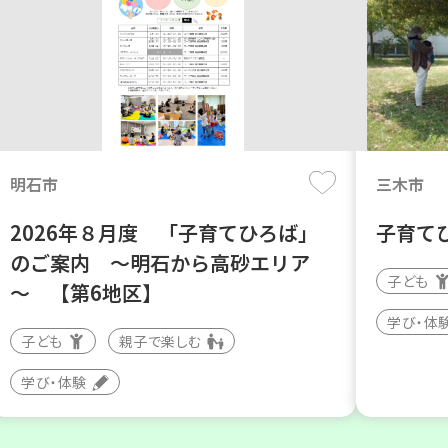
明石市
三木市
2026年８月度 「子育てひろば」
子育て
のご案内 ～明石から高砂エリア
子ども
～ 【第6地区】
学び・体
子ども
親子で楽しむ
学び・体験