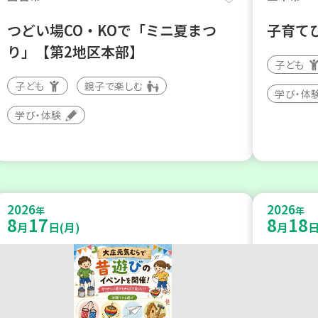
つどい場CO・KOで「ミニ夏まつ
子育て
り」【第2地区本部】
子ども
子ども
親子で楽しむ
学び・体
学び・体験
2026
2026
年
年
8
17
8
18
月
日(月)
月
日