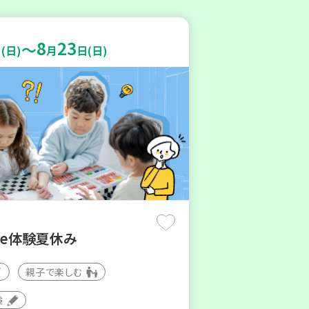
8
23
～
(日)
月
日(日)
de体験夏休み
親子で楽しむ
験