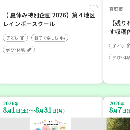
真庭市
【 夏休み特別企画 2026】第４地区
【残り
レインボースクール
す収穫
子ども
親子で楽しむ
子ども
学び・体験
学び・体
2026
2026
年
年
8
1
8
31
8
7
～
月
日(土)
月
日(月)
月
日(