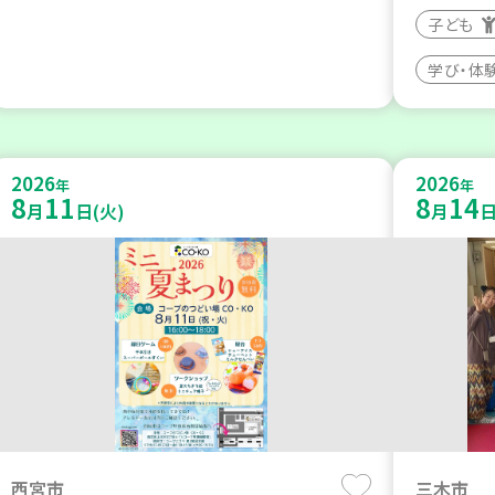
子ども
学び・体
2026
2026
年
年
8
11
8
14
月
日(火)
月
日
西宮市
三木市