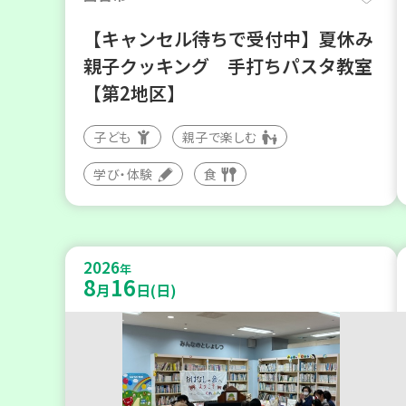
【キャンセル待ちで受付中】夏休み
親子クッキング 手打ちパスタ教室
【第2地区】
子ども
親子で楽しむ
学び・体験
食
2026
年
8
16
月
日(日)