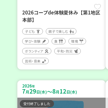
2026コープde体験夏休み【第1地区
本部】
子ども
親子で楽しむ
学び・体験
食
環境
ボランティア
平和・防災
芸術・音楽
2026
年
7
29
8
12
～
月
日(水)
月
日(水)
受付終了しました