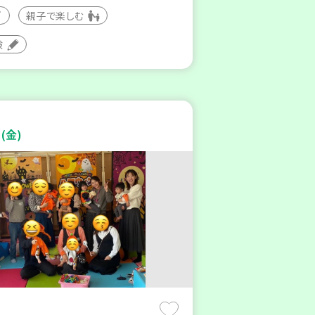
親子で楽しむ
験
(金)