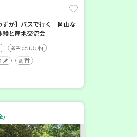
わずか】バスで行く 岡山な
体験と産地交流会
親子で楽しむ
験
食
金)