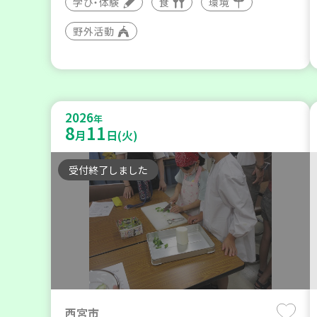
学び・体験
食
環境
野外活動
2026
年
8
11
月
日(火)
受付終了しました
西宮市