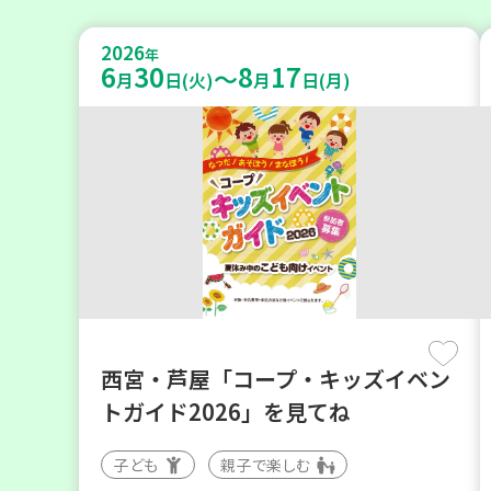
2026
年
6
30
8
17
～
月
日(火)
月
日(月)
西宮・芦屋「コープ・キッズイベン
トガイド2026」を見てね
子ども
親子で楽しむ