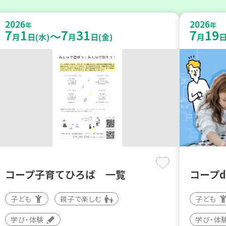
2026
2026
年
年
7
1
7
31
7
19
～
月
日(水)
月
日(金)
月
日
コープ子育てひろば 一覧
コープ
子ども
親子で楽しむ
子ども
学び・体験
学び・体