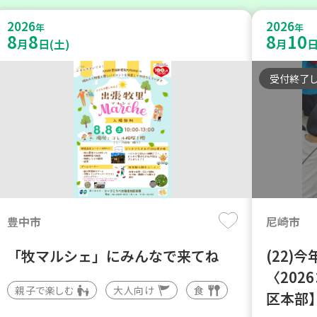
2026
2026
年
年
8
8
8
10
月
日(土)
月
日
受付終了
豊中市
尼崎市
「牧マルシェ」にみんなで来てね
(22)
〈202
親子で楽しむ
大人向け
食
区本部