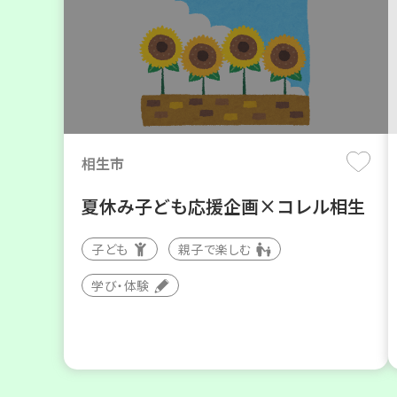
相生市
夏休み子ども応援企画×コレル相生
子ども
親子で楽しむ
学び・体験