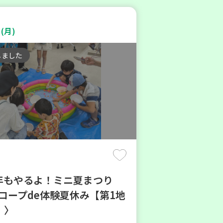
(月)
しました
今年もやるよ！ミニ夏まつり
6コープde体験夏休み【第1地
】〉