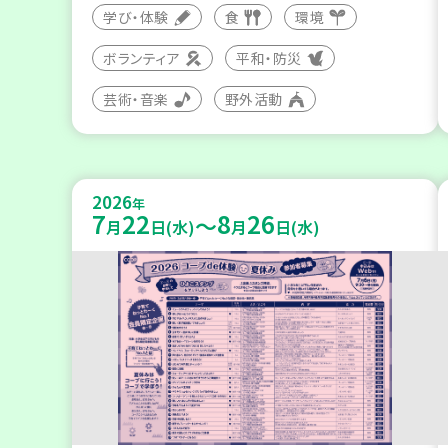
学び・体験
食
環境
ボランティア
平和・防災
芸術・音楽
野外活動
2026
年
7
22
8
26
～
月
日(水)
月
日(水)