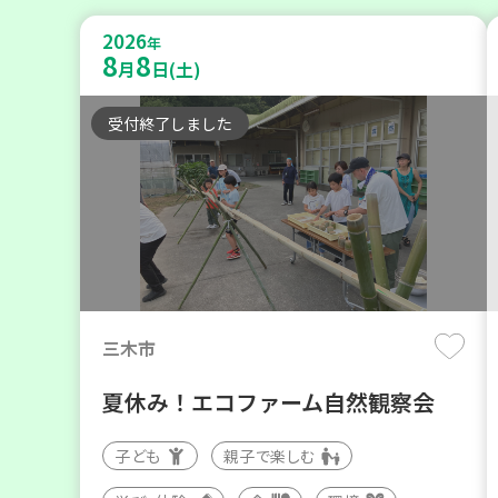
2026
年
8
8
月
日(土)
受付終了しました
三木市
夏休み！エコファーム自然観察会
子ども
親子で楽しむ