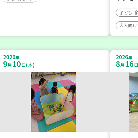
子ども
大人向け
2026
2026
年
年
9
10
8
16
月
日(木)
月
日