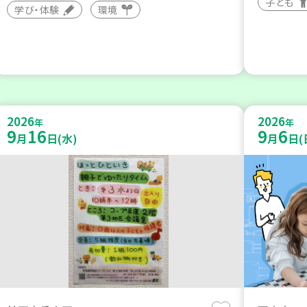
子ども
学び・体験
環境
2026
2026
年
年
9
16
9
6
月
日(水)
月
日(