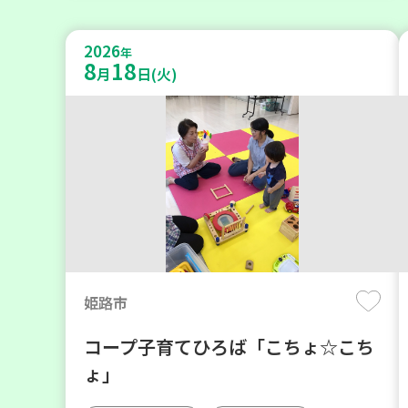
2026
年
8
18
月
日(火)
姫路市
コープ子育てひろば「こちょ☆こち
ょ」