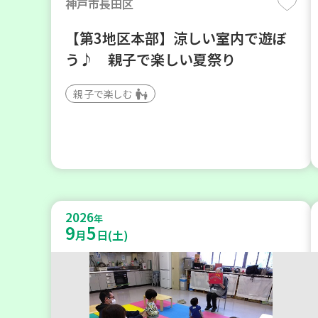
神戸市長田区
【第3地区本部】涼しい室内で遊ぼ
う♪ 親子で楽しい夏祭り
親子で楽しむ
2026
年
9
5
月
日(土)