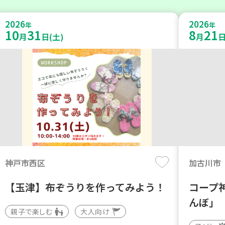
2026
2026
年
年
10
31
8
21
月
日(土)
月
日
神戸市西区
加古川市
【玉津】布ぞうりを作ってみよう！
コープ
んぼ」
親子で楽しむ
大人向け