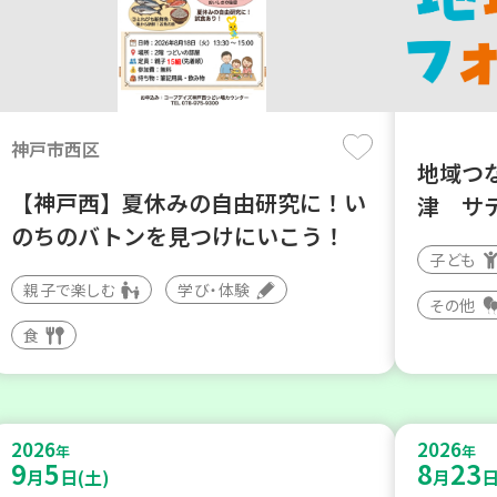
神戸市西区
地域つ
【神戸西】夏休みの自由研究に！い
津 サ
のちのバトンを見つけにいこう！
子ども
親子で楽しむ
学び・体験
その他
食
2026
2026
年
年
9
5
8
23
月
日(土)
月
日