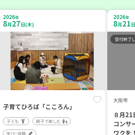
2026
2026
年
年
8
27
8
21
月
日(木)
月
日
受付終了
大阪市
子育てひろば「こころん」
８月2
子ども
親子で楽しむ
コンサ
ワクを
学び・体験