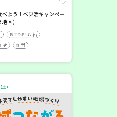
食べよう！ベジ活キャンペー
２地区】
親子で楽しむ
験
食
(土)