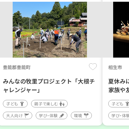
豊能郡豊能町
相生市
みんなの牧里プロジェクト「大根チ
夏休み
ャレンジャー」
家族や
子ども
親子で楽しむ
子ども
大人向け
学び・体験
環境
学び・体