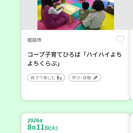
姫路市
コープ子育てひろば「ハイハイよち
よちくらぶ」
親子で楽しむ
学び・体験
2026
年
8
11
月
日(火)