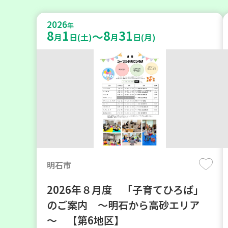
2026
年
8
1
8
31
～
月
日(土)
月
日(月)
明石市
2026年８月度 「子育てひろば」
のご案内 ～明石から高砂エリア
～ 【第6地区】