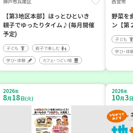
神戸市兵庫区
西宮市
【第3地区本部】ほっとひといき
野菜を
親子でゆったりタイム♪(毎月開催
ン【第
予定)
子ども
子ども
親子で楽しむ
学び・体
学び・体験
カフェ・つどい場
2026
2026
年
年
8
18
10
3
月
日(火)
月
日