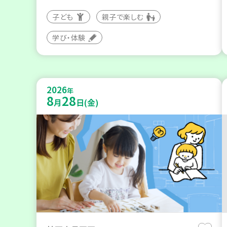
子ども
親子で楽しむ
学び・体験
2026
年
8
28
月
日(金)