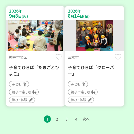
2026
2026
年
年
9
8
8
14
月
日(火)
月
日(金)
神戸市北区
三木市
子育てひろば「たまごとひ
子育てひろば「クローバ
よこ」
ー」
子ども
子ども
親子で楽しむ
親子で楽しむ
学び・体験
学び・体験
1
2
3
4
次へ