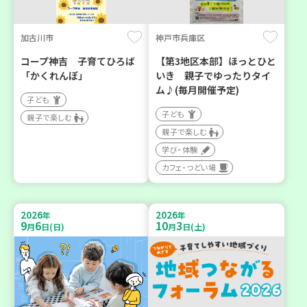
加古川市
神戸市兵庫区
コープ神吉 子育てひろば
【第3地区本部】ほっとひと
「かくれんぼ」
いき 親子でゆったりタイ
ム♪(毎月開催予定)
子ども
子ども
親子で楽しむ
親子で楽しむ
学び・体験
カフェ・つどい場
2026
2026
年
年
9
6
10
3
月
日(日)
月
日(土)