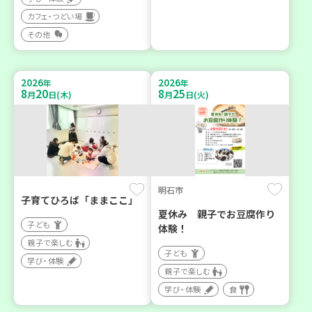
カフェ・つどい場
その他
2026
2026
年
年
8
20
8
25
月
日(木)
月
日(火)
明石市
子育てひろば「ままここ」
夏休み 親子でお豆腐作り
子ども
体験！
親子で楽しむ
子ども
学び・体験
親子で楽しむ
学び・体験
食