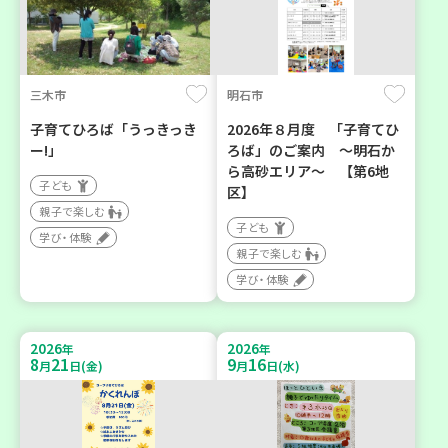
三木市
明石市
子育てひろば「うっきっき
2026年８月度 「子育てひ
ー!」
ろば」のご案内 ～明石か
ら高砂エリア～ 【第6地
子ども
区】
親子で楽しむ
子ども
学び・体験
親子で楽しむ
学び・体験
2026
2026
年
年
8
21
9
16
月
日(金)
月
日(水)