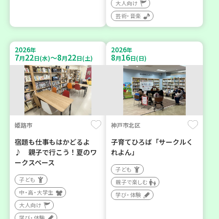
大人向け
芸術・音楽
2026
2026
年
年
7
22
8
22
8
16
～
月
日(水)
月
日(土)
月
日(日)
姫路市
神戸市北区
宿題も仕事もはかどるよ
子育てひろば「サークルく
♪ 親子で行こう！夏のワ
れよん」
ークスペース
子ども
子ども
親子で楽しむ
中・高・大学生
学び・体験
大人向け
学び・体験