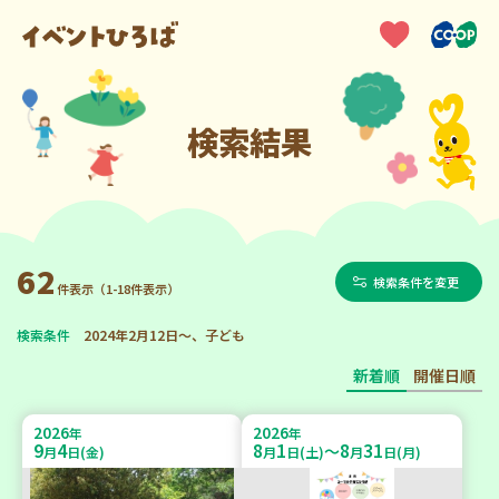
検索結果
62
検索条件を変更
件表示（1-18件表示）
検索条件
2024年2月12日～、子ども
新着順
開催日順
2026
2026
年
年
9
4
8
1
8
31
～
月
日(金)
月
日(土)
月
日(月)