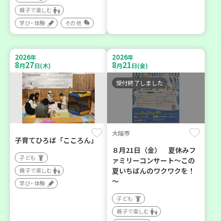
親子で楽しむ
学び・体験
その他
2026
2026
年
年
8
27
8
21
月
日(木)
月
日(金)
受付終了しました
大阪市
子育てひろば「こころん」
８月21日（金） 夏休みフ
子ども
ァミリーコンサート～この
夏いちばんのワクワクを！
親子で楽しむ
～
学び・体験
子ども
親子で楽しむ