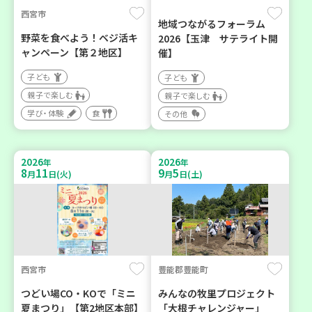
西宮市
地域つながるフォーラム
野菜を食べよう！ベジ活キ
2026【玉津 サテライト開
ャンペーン【第２地区】
催】
子ども
子ども
親子で楽しむ
親子で楽しむ
学び・体験
食
その他
2026
2026
年
年
8
11
9
5
月
日(火)
月
日(土)
西宮市
豊能郡豊能町
つどい場CO・KOで「ミニ
みんなの牧里プロジェクト
夏まつり」【第2地区本部】
「大根チャレンジャー」