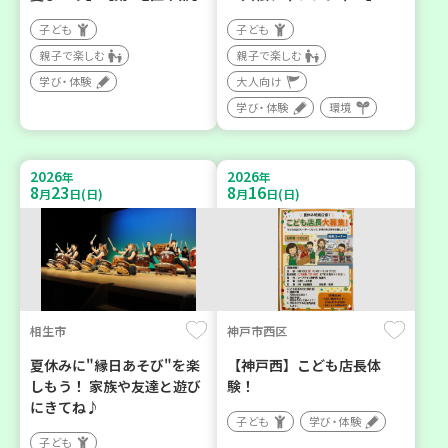
子ども
子ども
親子で楽しむ
親子で楽しむ
学び・体験
大人向け
学び・体験
環境
2026
2026
年
年
8
23
8
16
月
日(日)
月
日(日)
相生市
神戸市西区
夏休みに"縁日あそび"を楽
【神戸西】こども店長体
しもう！ 家族や友達と遊び
験！
にきてね♪
子ども
学び・体験
子ども