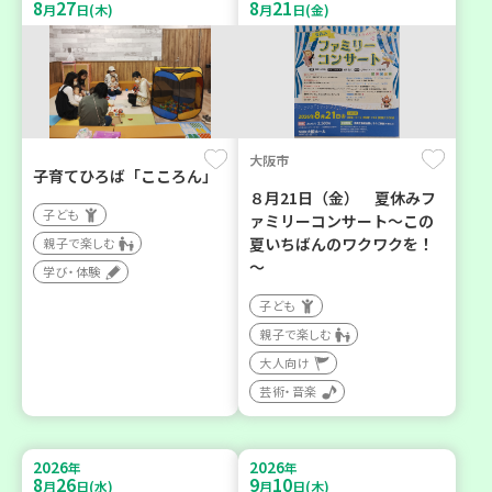
8
27
8
21
月
日(木)
月
日(金)
大阪市
子育てひろば「こころん」
８月21日（金） 夏休みフ
子ども
ァミリーコンサート～この
夏いちばんのワクワクを！
親子で楽しむ
～
学び・体験
子ども
親子で楽しむ
大人向け
芸術・音楽
2026
2026
年
年
8
26
9
10
月
日(水)
月
日(木)