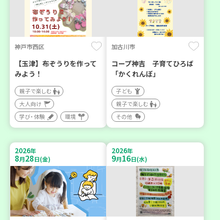
神戸市西区
加古川市
【玉津】布ぞうりを作って
コープ神吉 子育てひろば
みよう！
「かくれんぼ」
親子で楽しむ
子ども
大人向け
親子で楽しむ
学び・体験
環境
その他
2026
2026
年
年
8
28
9
16
月
日(金)
月
日(水)