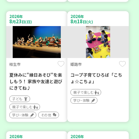
2026
2026
年
年
8
23
8
18
月
日(日)
月
日(火)
相生市
姫路市
夏休みに"縁日あそび"を楽
コープ子育てひろば「こち
しもう！ 家族や友達と遊び
ょ☆こちょ」
にきてね♪
親子で楽しむ
子ども
学び・体験
親子で楽しむ
学び・体験
その他
2026
2026
年
年