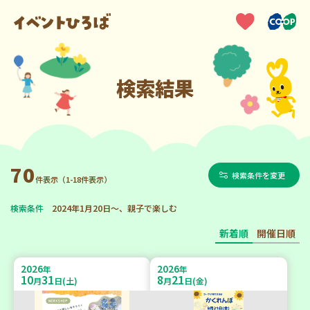
検索結果
70
検索条件を変更
件表示（1-18件表示）
検索条件
2024年1月20日～、親子で楽しむ
新着順
開催日順
2026
2026
年
年
10
31
8
21
月
日(土)
月
日(金)