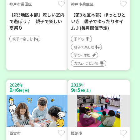
神戸市長田区
神戸市兵庫区
【第3地区本部】涼しい室内
【第3地区本部】ほっとひと
で遊ぼう♪ 親子で楽しい
いき 親子でゆったりタイ
夏祭り
ム♪(毎月開催予定)
親子で楽しむ
子ども
親子で楽しむ
学び・体験
カフェ・つどい場
2026
2026
年
年
9
6
9
5
月
日(日)
月
日(土)
西宮市
姫路市