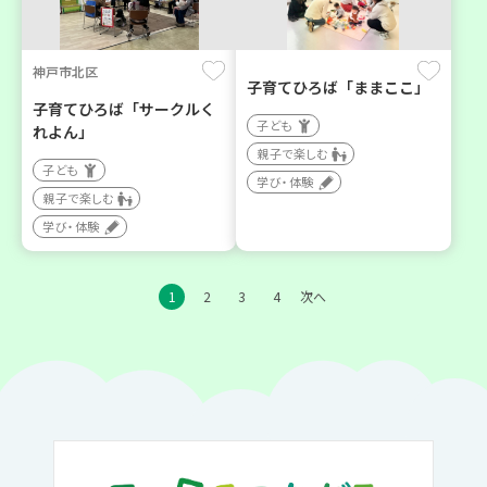
神戸市北区
子育てひろば「ままここ」
子育てひろば「サークルく
子ども
れよん」
親子で楽しむ
子ども
学び・体験
親子で楽しむ
学び・体験
1
2
3
4
次へ