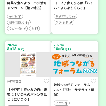
野菜を食べよう！ベジ活キ
コープ子育てひろば「ハイ
ャンペーン【第２地区】
ハイよちよちくらぶ」
子ども
親子で楽しむ
親子で楽しむ
学び・体験
学び・体験
食
2026
2026
年
年
8
18
10
3
月
日(火)
月
日(土)
神戸市西区
地域つながるフォーラム
【神戸西】夏休みの自由研
2026【玉津 サテライト開
究に！いのちのバトンを見
催】
つけにいこう！
子ども