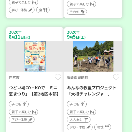
親子で楽しむ
親子で楽しむ
学び・体験
食
その他
2026
2026
年
年
8
11
9
5
月
日(火)
月
日(土)
西宮市
豊能郡豊能町
つどい場CO・KOで「ミニ
みんなの牧里プロジェクト
夏まつり」【第2地区本部】
「大根チャレンジャー」
子ども
子ども
親子で楽しむ
親子で楽しむ
学び・体験
大人向け
学び・体験
環境