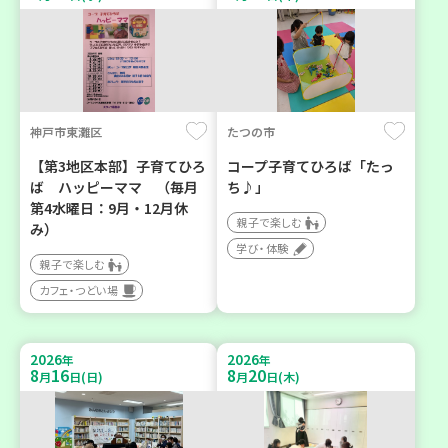
神戸市東灘区
たつの市
【第3地区本部】子育てひろ
コープ子育てひろば「たっ
ば ハッピーママ （毎月
ち♪」
第4水曜日：9月・12月休
親子で楽しむ
み）
学び・体験
親子で楽しむ
カフェ・つどい場
2026
2026
年
年
8
16
8
20
月
日(日)
月
日(木)