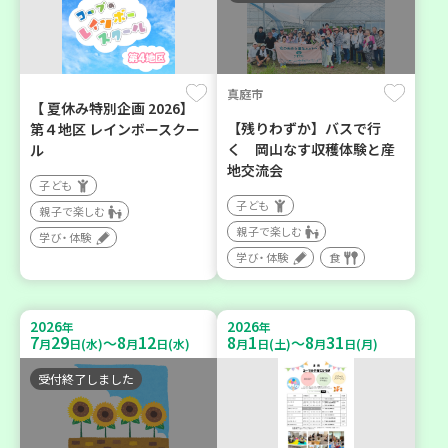
真庭市
【 夏休み特別企画 2026】
【残りわずか】バスで行
第４地区 レインボースクー
く 岡山なす収穫体験と産
ル
地交流会
子ども
子ども
親子で楽しむ
親子で楽しむ
学び・体験
学び・体験
食
2026
2026
年
年
7
29
8
12
8
1
8
31
～
～
月
日(水)
月
日(水)
月
日(土)
月
日(月)
受付終了しました