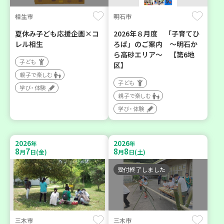
相生市
明石市
夏休み子ども応援企画×コ
2026年８月度 「子育てひ
レル相生
ろば」のご案内 ～明石か
ら高砂エリア～ 【第6地
子ども
区】
親子で楽しむ
子ども
学び・体験
親子で楽しむ
学び・体験
2026
2026
年
年
8
7
8
8
月
日(金)
月
日(土)
受付終了しました
三木市
三木市