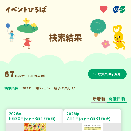
検索結果
67
検索条件を変更
件表示（1-18件表示）
検索条件
2023年7月25日～、親子で楽しむ
新着順
開催日順
2026
2026
年
年
6
30
8
17
7
1
7
31
～
～
月
日(火)
月
日(月)
月
日(水)
月
日(金)