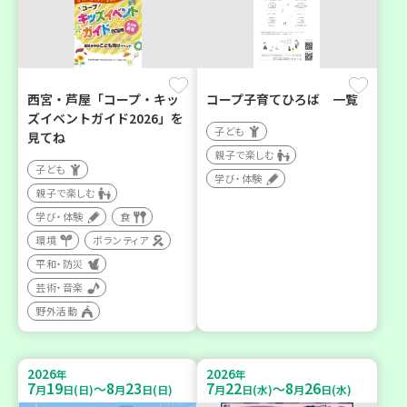
西宮・芦屋「コープ・キッ
コープ子育てひろば 一覧
ズイベントガイド2026」を
子ども
見てね
親子で楽しむ
子ども
学び・体験
親子で楽しむ
学び・体験
食
環境
ボランティア
平和・防災
芸術・音楽
野外活動
2026
2026
年
年
7
19
8
23
7
22
8
26
～
～
月
日(日)
月
日(日)
月
日(水)
月
日(水)