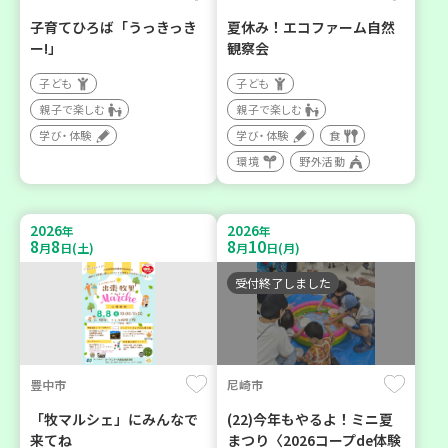
子育てひろば「うっきっき
夏休み！エコファーム自然
ー!」
観察会
子ども
子ども
親子で楽しむ
親子で楽しむ
学び・体験
学び・体験
食
環境
野外活動
2026
2026
年
年
8
8
8
10
月
日(土)
月
日(月)
受付終了しました
豊中市
尼崎市
「牧マルシェ」にみんなで
(22)今年もやるよ！ミニ夏
来てね
まつり〈2026コープde体験