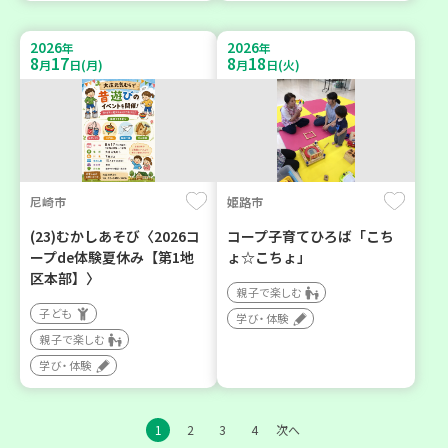
2026
2026
年
年
8
17
8
18
月
日(月)
月
日(火)
尼崎市
姫路市
(23)むかしあそび〈2026コ
コープ子育てひろば「こち
ープde体験夏休み【第1地
ょ☆こちょ」
区本部】〉
親子で楽しむ
子ども
学び・体験
親子で楽しむ
学び・体験
1
2
3
4
次へ