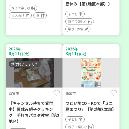
夏休み【第1地区本部】〉
親子で楽しむ
子ども
大人向け
食
親子で楽しむ
学び・体験
2026
2026
年
年
8
11
8
11
月
日(火)
月
日(火)
受付終了しました
西宮市
西宮市
【キャンセル待ちで受付
つどい場CO・KOで「ミニ
中】夏休み親子クッキン
夏まつり」【第2地区本部】
グ 手打ちパスタ教室【第2
子ども
地区】
親子で楽しむ