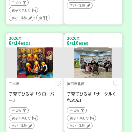
子ども
学び・体験
親子で楽しむ
学び・体験
食
2026
2026
年
年
8
14
8
16
月
日(金)
月
日(日)
三木市
神戸市北区
子育てひろば「クローバ
子育てひろば「サークルく
ー」
れよん」
子ども
子ども
親子で楽しむ
親子で楽しむ
学び・体験
学び・体験