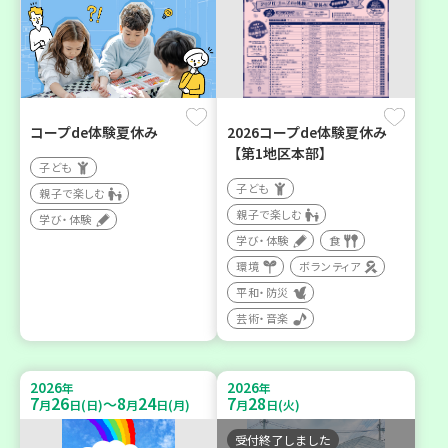
コープde体験夏休み
2026コープde体験夏休み
【第1地区本部】
子ども
子ども
親子で楽しむ
親子で楽しむ
学び・体験
学び・体験
食
環境
ボランティア
平和・防災
芸術・音楽
2026
2026
年
年
7
26
8
24
7
28
～
月
日(日)
月
日(月)
月
日(火)
受付終了しました