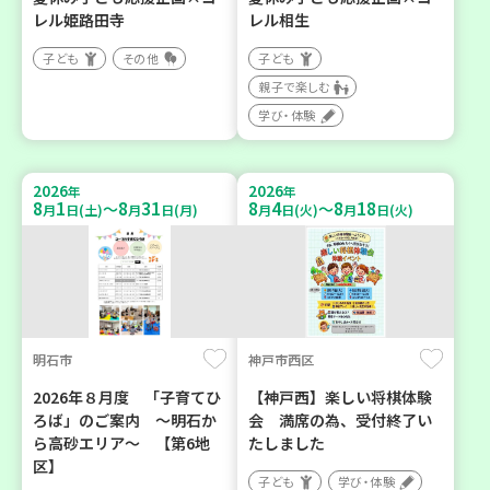
レル姫路田寺
レル相生
子ども
その他
子ども
親子で楽しむ
学び・体験
2026
2026
年
年
8
1
8
31
8
4
8
18
～
～
月
日(土)
月
日(月)
月
日(火)
月
日(火)
明石市
神戸市西区
2026年８月度 「子育てひ
【神戸西】楽しい将棋体験
ろば」のご案内 ～明石か
会 満席の為、受付終了い
ら高砂エリア～ 【第6地
たしました
区】
子ども
学び・体験