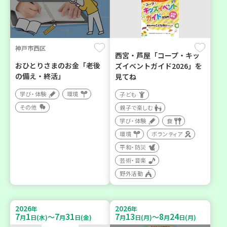
神戸市西区
西宮・芦屋「コープ・キッ
おひとりさまのお金「老後
ズイベントガイド2026」を
の備え・終活」
見てね
学び・体験
環境
子ども
その他
親子で楽しむ
学び・体験
食
環境
ボランティア
平和・防災
芸術・音楽
野外活動
2026
2026
年
年
7
1
7
31
7
13
8
24
～
～
月
日(水)
月
日(金)
月
日(月)
月
日(月)