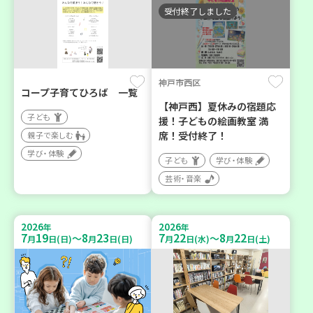
受付終了しました
神戸市西区
コープ子育てひろば 一覧
【神戸西】夏休みの宿題応
子ども
援！子どもの絵画教室 満
席！受付終了！
親子で楽しむ
学び・体験
子ども
学び・体験
芸術・音楽
2026
2026
年
年
7
19
8
23
7
22
8
22
～
～
月
日(日)
月
日(日)
月
日(水)
月
日(土)