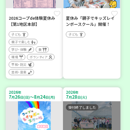
2026コープde体験夏休み
夏休み「親子でキッズレイ
【第1地区本部】
ンボースクール」開催！
子ども
子ども
親子で楽しむ
学び・体験
食
環境
ボランティア
平和・防災
芸術・音楽
2026
2026
年
年
7
26
8
24
7
28
～
月
日(日)
月
日(月)
月
日(火)
受付終了しました