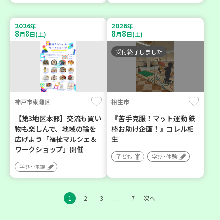
2026
2026
年
年
8
8
8
8
月
日(土)
月
日(土)
受付終了しました
神戸市東灘区
相生市
【第3地区本部】交流も買い
『苦手克服！マット運動 鉄
物も楽しんで、地域の輪を
棒お助け企画！』コレル相
広げよう「福祉マルシェ＆
生
ワークショップ」開催
子ども
学び・体験
学び・体験
1
2
3
7
次へ
…