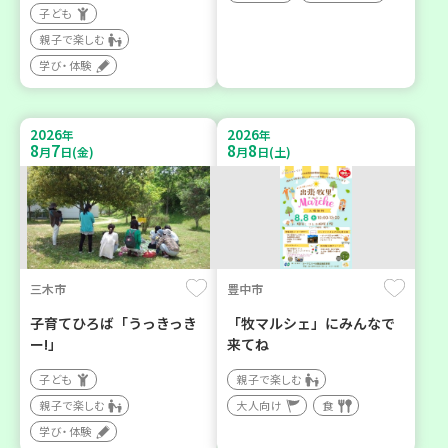
子ども
親子で楽しむ
学び・体験
2026
2026
年
年
8
7
8
8
月
日(金)
月
日(土)
三木市
豊中市
子育てひろば「うっきっき
「牧マルシェ」にみんなで
ー!」
来てね
子ども
親子で楽しむ
親子で楽しむ
大人向け
食
学び・体験