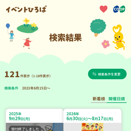
検索結果
121
検索条件を変更
件表示（1-18件表示）
検索条件
2023年6月15日～
新着順
開催日順
2025
2026
年
年
9
29
6
30
8
17
～
月
日(月)
月
日(火)
月
日(月)
受付終了しました