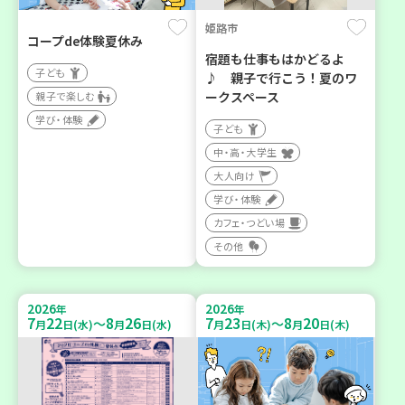
姫路市
コープde体験夏休み
宿題も仕事もはかどるよ
子ども
♪ 親子で行こう！夏のワ
ークスペース
親子で楽しむ
学び・体験
子ども
中・高・大学生
大人向け
学び・体験
カフェ・つどい場
その他
2026
2026
年
年
7
22
8
26
7
23
8
20
～
～
月
日(水)
月
日(水)
月
日(木)
月
日(木)