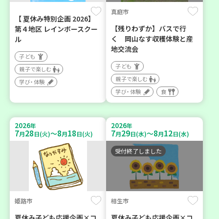
真庭市
【 夏休み特別企画 2026】
【残りわずか】バスで行
第４地区 レインボースクー
く 岡山なす収穫体験と産
ル
地交流会
子ども
子ども
親子で楽しむ
親子で楽しむ
学び・体験
学び・体験
食
2026
2026
年
年
7
28
8
18
7
29
8
12
～
～
月
日(火)
月
日(火)
月
日(水)
月
日(水)
受付終了しました
姫路市
相生市
夏休み子ども応援企画×コ
夏休み子ども応援企画×コ