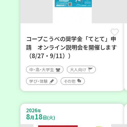
コープこうべの奨学金「てとて」申
請 オンライン説明会を開催します
（8/27・9/11））
中・高・大学生
大人向け
学び・体験
その他
2026
年
8
18
月
日(火)