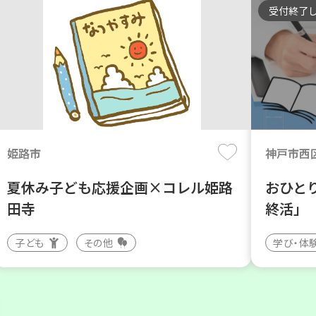
受付終了
姫路市
神戸市西
夏休み子ども応援企画×コレル姫路
おひと
田寺
終活」
子ども
その他
学び・体