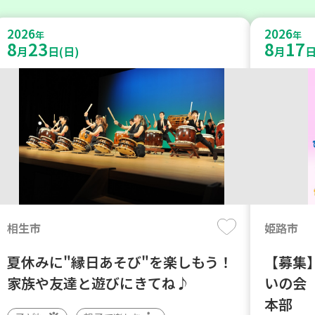
2026
2026
年
年
8
23
8
17
月
日(日)
月
日
相生市
姫路市
夏休みに"縁日あそび"を楽しもう！
【募集】
家族や友達と遊びにきてね♪
いの会
本部