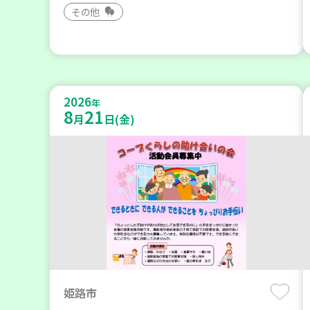
その他
2026
年
8
21
月
日(金)
姫路市