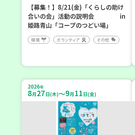
【募集！】8/21(金)「くらしの助け
合いの会」活動の説明会 in
姫路青山「コープのつどい場」
環境
ボランティア
その他
2026
年
8
27
9
11
～
月
日(木)
月
日(金)