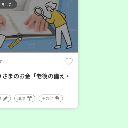
しました
区
りさまのお金「老後の備え・
験
環境
その他