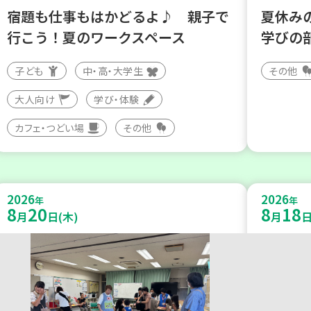
宿題も仕事もはかどるよ♪ 親子で
夏休み
行こう！夏のワークスペース
学びの
子ども
中・高・大学生
その他
大人向け
学び・体験
カフェ・つどい場
その他
2026
2026
年
年
8
20
8
18
月
日(木)
月
日