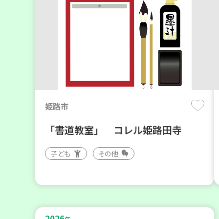
姫路市
「書道教室」 コレル姫路田寺
子ども
その他
2026