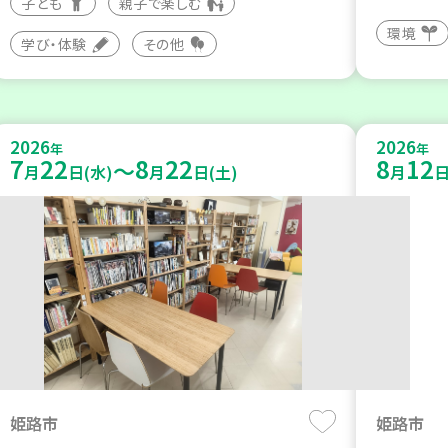
子ども
親子で楽しむ
環境
学び・体験
その他
2026
2026
年
年
7
22
8
22
8
12
～
月
日(水)
月
日(土)
月
日
姫路市
姫路市