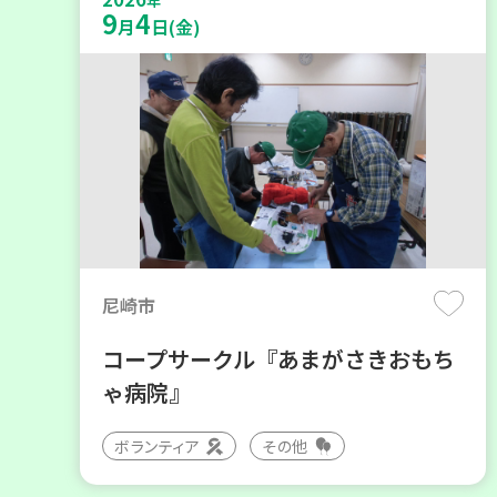
年
9
4
月
日(金)
尼崎市
コープサークル『あまがさきおもち
ゃ病院』
ボランティア
その他