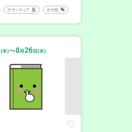
ボランティア
その他
8
26
～
(水)
月
日(水)