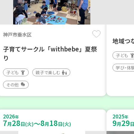
神戸市垂水区
地域つ
子育てサークル「withbebe」夏祭
子ども
り
学び・体
子ども
親子で楽しむ
その他
2026
2025
年
年
7
28
8
18
9
29
～
月
日(火)
月
日(火)
月
日