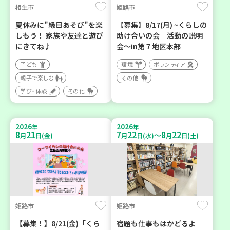
相生市
姫路市
夏休みに"縁日あそび"を楽
【募集】8/17(月) ~くらしの
しもう！ 家族や友達と遊び
助け合いの会 活動の説明
にきてね♪
会～in第７地区本部
子ども
環境
ボランティア
親子で楽しむ
その他
学び・体験
その他
2026
2026
年
年
8
21
7
22
8
22
～
月
日(金)
月
日(水)
月
日(土)
姫路市
姫路市
【募集！】8/21(金)「くら
宿題も仕事もはかどるよ