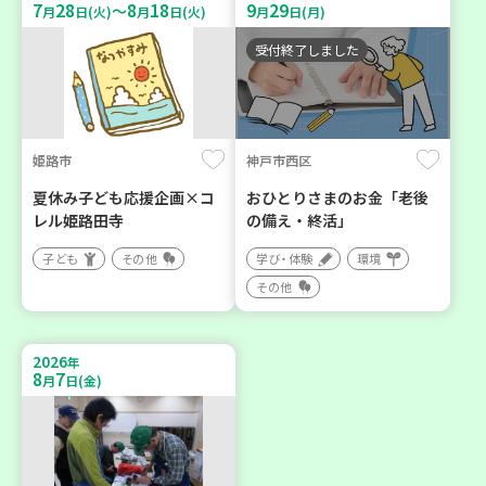
7
28
8
18
9
29
～
月
日(火)
月
日(火)
月
日(月)
受付終了しました
姫路市
神戸市西区
夏休み子ども応援企画×コ
おひとりさまのお金「老後
レル姫路田寺
の備え・終活」
子ども
その他
学び・体験
環境
その他
2026
年
8
7
月
日(金)