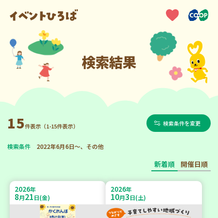
検索結果
15
検索条件を変更
件表示（1-15件表示）
検索条件
2022年6月6日～、その他
新着順
開催日順
2026
2026
年
年
8
21
10
3
月
日(金)
月
日(土)