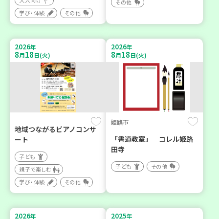
大人向け
その他
学び・体験
その他
2026
2026
年
年
8
18
8
18
月
日(火)
月
日(火)
姫路市
地域つながるピアノコンサ
「書道教室」 コレル姫路
ート
田寺
子ども
子ども
その他
親子で楽しむ
学び・体験
その他
2026
2025
年
年