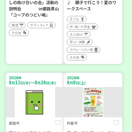
しの助け合いの会」活動の
♪ 親子で行こう！夏のワ
説明会 in姫路青山
ークスペース
「コープのつどい場」
子ども
環境
ボランティア
中・高・大学生
その他
大人向け
学び・体験
カフェ・つどい場
その他
2026
2026
年
年
8
12
8
26
8
8
～
月
日(水)
月
日(水)
月
日(土)
姫路市
芦屋市