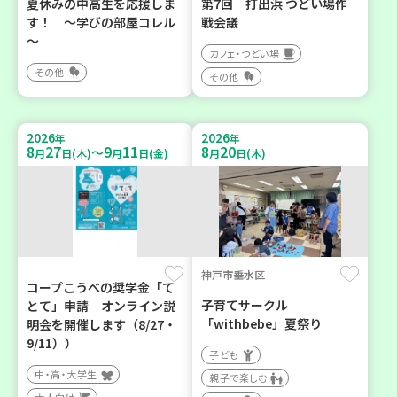
夏休みの中高生を応援しま
第7回 打出浜 つどい場作
す！ ～学びの部屋コレル
戦会議
～
カフェ・つどい場
その他
その他
2026
2026
年
年
8
27
9
11
8
20
～
月
日(木)
月
日(金)
月
日(木)
神戸市垂水区
コープこうべの奨学金「て
子育てサークル
とて」申請 オンライン説
「withbebe」夏祭り
明会を開催します（8/27・
9/11））
子ども
中・高・大学生
親子で楽しむ