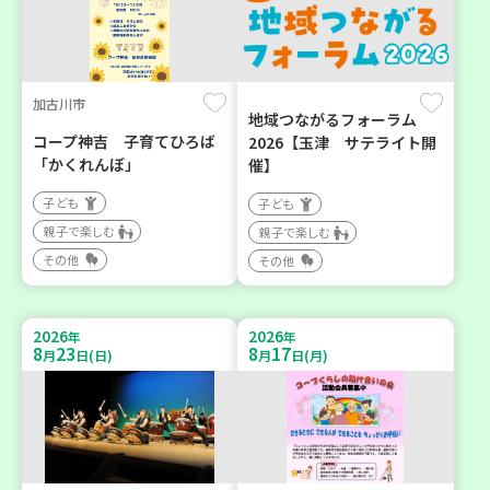
加古川市
地域つながるフォーラム
コープ神吉 子育てひろば
2026【玉津 サテライト開
「かくれんぼ」
催】
子ども
子ども
親子で楽しむ
親子で楽しむ
その他
その他
2026
2026
年
年
8
23
8
17
月
日(日)
月
日(月)