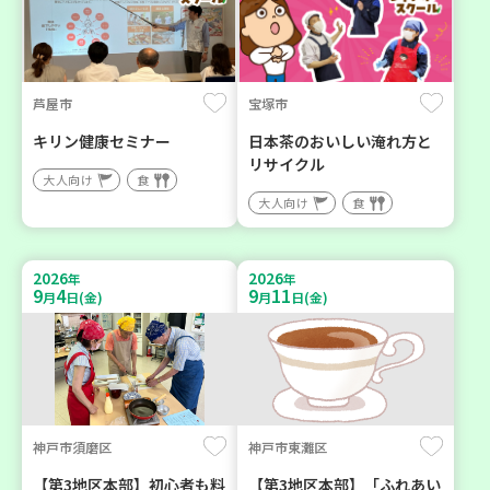
芦屋市
宝塚市
キリン健康セミナー
日本茶のおいしい淹れ方と
リサイクル
大人向け
食
大人向け
食
2026
2026
年
年
9
4
9
11
月
日(金)
月
日(金)
神戸市須磨区
神戸市東灘区
【第3地区本部】初心者も料
【第3地区本部】「ふれあい