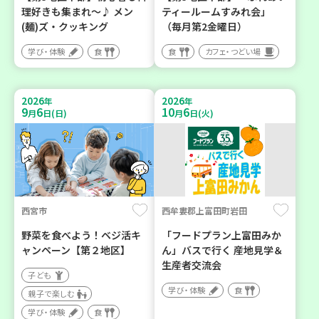
理好きも集まれ～♪ メン
ティールームすみれ会」
(麺)ズ・クッキング
（毎月第2金曜日）
学び・体験
食
食
カフェ・つどい場
2026
2026
年
年
9
6
10
6
月
日(日)
月
日(火)
西宮市
西牟婁郡上富田町岩田
野菜を食べよう！ベジ活キ
「フードプラン上富田みか
ャンペーン【第２地区】
ん」バスで行く 産地見学＆
生産者交流会
子ども
学び・体験
食
親子で楽しむ
学び・体験
食