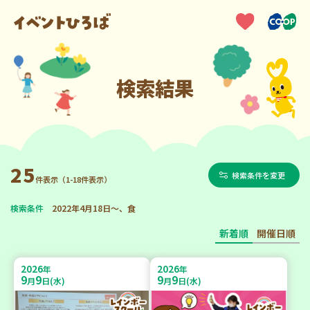
検索結果
25
検索条件を変更
件表示（1-18件表示）
検索条件
2022年4月18日～、食
新着順
開催日順
2026
2026
年
年
9
9
9
9
月
日(水)
月
日(水)