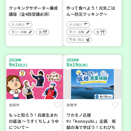
クッキングサポーター養成
作って食べよう！元気ごは
講座（全4回受講必須）
ん～防災クッキング～
大人向け
大人向け
学び・体験
食
学び・体験
食
平和・防災
2026
2026
年
年
9
1
8
19
月
日(火)
月
日(水)
宝塚市
赤穂市
もっと知ろう！兵庫生まれ
ワカモノ応援
の醤油 ～うすくちしょうゆ
PJ「Konoyubi.」企画 坂
について～
越の海で学ぼう！とれぴち