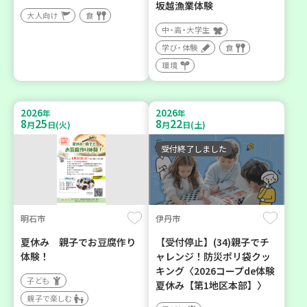
坂越漁業体験
大人向け
食
中・高・大学生
学び・体験
食
環境
2026
2026
年
年
8
25
8
22
月
日(火)
月
日(土)
受付終了しました
明石市
伊丹市
夏休み 親子でお豆腐作り
【受付停止】(34)親子でチ
体験！
ャレンジ！防災ポリ袋クッ
キング〈2026コープde体験
子ども
夏休み【第1地区本部】〉
親子で楽しむ