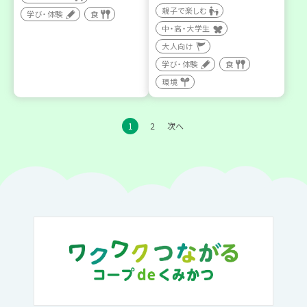
親子で楽しむ
学び・体験
食
中・高・大学生
大人向け
学び・体験
食
環境
1
2
次へ