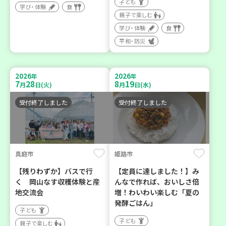
子ども
学び・体験
食
親子で楽しむ
学び・体験
食
平和・防災
2026
2026
年
年
7
28
8
19
月
日(火)
月
日(水)
受付終了しました
受付終了しました
真庭市
姫路市
【残りわずか】バスで行
【定員に達しました！】み
く 岡山なす収穫体験と産
んなで作れば、おいしさ倍
地交流会
増！わいわい楽しむ「夏の
発酵ごはん」
子ども
子ども
親子で楽しむ