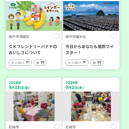
神戸市須磨区
神戸市垂水区
ＣＫフレンドリーバナナの
今日からあなたも黒酢マイ
おいしさについて
スター！
大人向け
食
大人向け
食
2026
2026
年
年
9
18
9
2
月
日(金)
月
日(水)
尼崎市
尼崎市