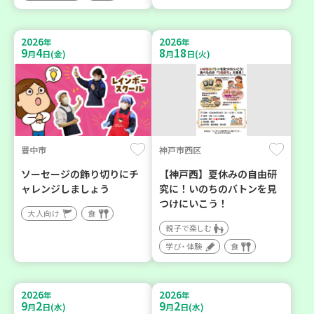
2026
2026
年
年
9
4
8
18
月
日(金)
月
日(火)
豊中市
神戸市西区
ソーセージの飾り切りにチ
【神戸西】夏休みの自由研
ャレンジしましょう
究に！いのちのバトンを見
つけにいこう！
大人向け
食
親子で楽しむ
学び・体験
食
2026
2026
年
年
9
2
9
2
月
日(水)
月
日(水)