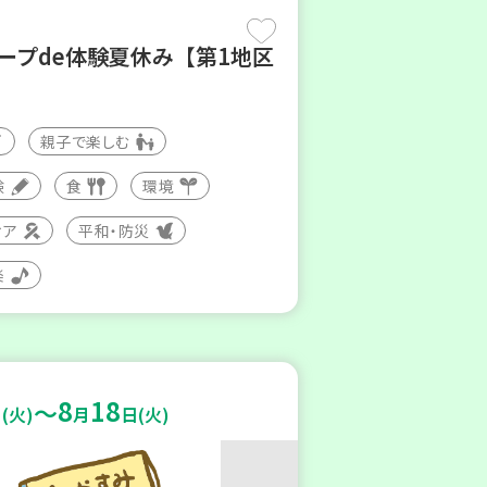
コープde体験夏休み【第1地区
親子で楽しむ
験
食
環境
ィア
平和・防災
楽
8
18
～
(火)
月
日(火)