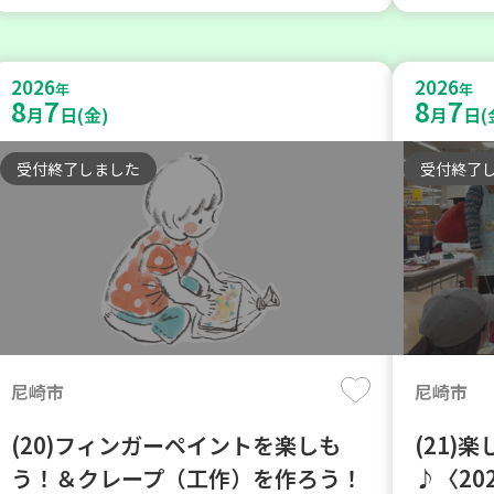
2026
2026
年
年
8
7
8
7
月
日(金)
月
日(
受付終了しました
受付終了
尼崎市
尼崎市
(20)フィンガーペイントを楽しも
(21)
う！＆クレープ（工作）を作ろう！
♪〈20