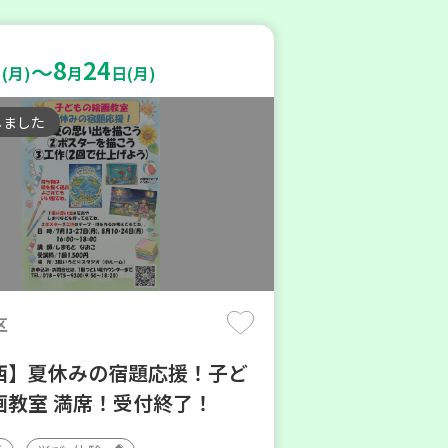
8
24
～
(月)
月
日(月)
しました
区
西】夏休みの宿題応援！子ど
画教室 満席！受付終了！