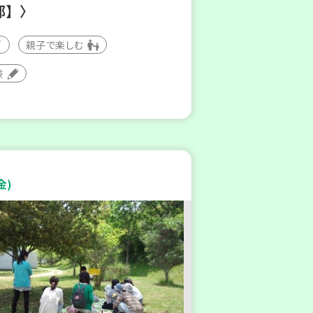
部】〉
親子で楽しむ
験
金)