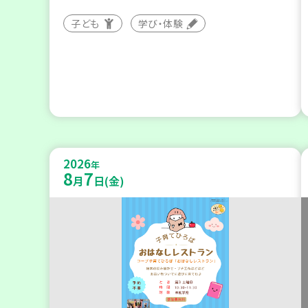
子ども
学び・体験
2026
年
8
7
月
日(金)