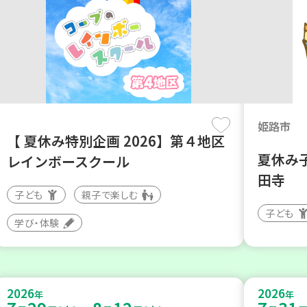
姫路市
【 夏休み特別企画 2026】第４地区
夏休み
レインボースクール
田寺
子ども
親子で楽しむ
子ども
学び・体験
2026
2026
年
年