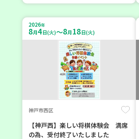
2026
年
8
4
8
18
～
月
日(火)
月
日(火)
神戸市西区
【神戸西】楽しい将棋体験会 満席
の為、受付終了いたしました