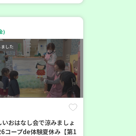
金)
しました
楽しいおはなし会で涼みましょ
26コープde体験夏休み【第1