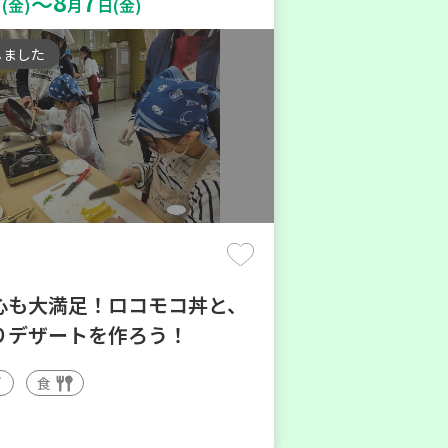
8
7
～
(金)
月
日(金)
しました
心も大満足！ロコモコ丼と、
りデザートを作ろう！
食