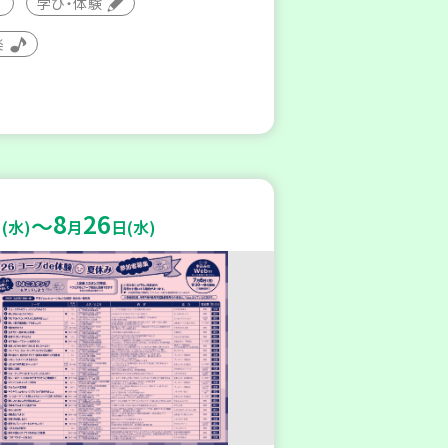
学び・体験
楽
8
26
～
(水)
月
日(水)