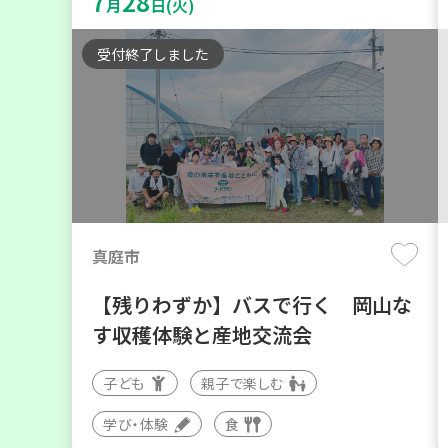
7
28
月
日(火)
受付終了しました
真庭市
【残りわずか】バスで行く 岡山な
す収穫体験と産地交流会
子ども
親子で楽しむ
学び・体験
食