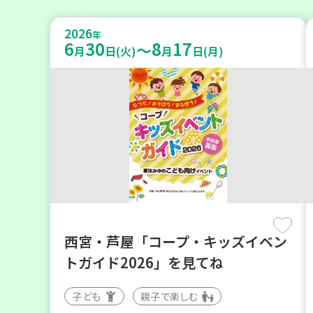
2026
年
6
30
8
17
～
月
日(火)
月
日(月)
西宮・芦屋「コープ・キッズイベン
トガイド2026」を見てね
子ども
親子で楽しむ