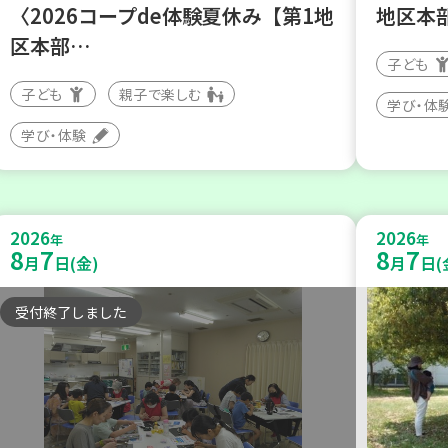
〈2026コープde体験夏休み【第1地
地区本
区本部…
子ども
子ども
親子で楽しむ
学び・体
学び・体験
2026
2026
年
年
8
7
8
7
月
日(金)
月
日(
受付終了しました