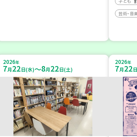
子ども
芸術・音
2026
2026
年
年
7
22
8
22
7
22
～
月
日(水)
月
日(土)
月
日