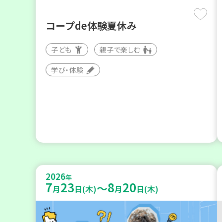
コープde体験夏休み
子ども
親子で楽しむ
学び・体験
2026
年
7
23
8
20
～
月
日(木)
月
日(木)