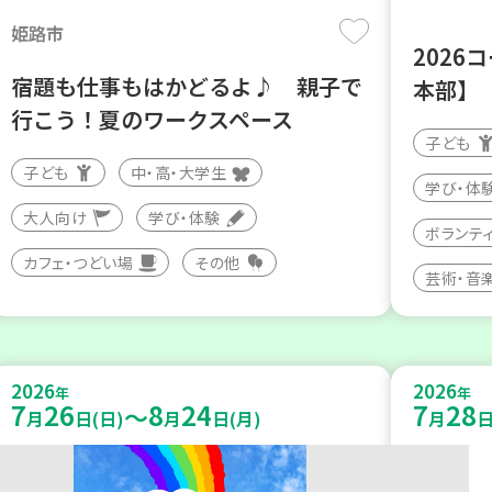
姫路市
2026
宿題も仕事もはかどるよ♪ 親子で
本部】
行こう！夏のワークスペース
子ども
子ども
中・高・大学生
学び・体
大人向け
学び・体験
ボランテ
カフェ・つどい場
その他
芸術・音
2026
2026
年
年
7
26
8
24
7
28
～
月
日(日)
月
日(月)
月
日