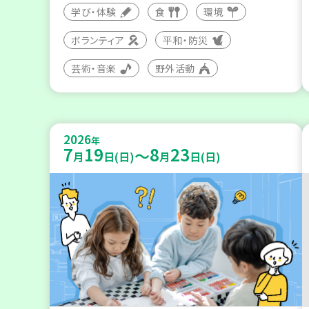
学び・体験
食
環境
ボランティア
平和・防災
芸術・音楽
野外活動
2026
年
7
19
8
23
～
月
日(日)
月
日(日)