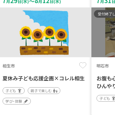
7
29
8
12
7
31
～
月
日(水)
月
日(水)
月
日
受付終了
相生市
明石市
夏休み子ども応援企画×コレル相生
お腹も
ひんや
子ども
親子で楽しむ
子ども
学び・体験