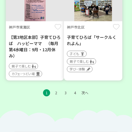
神戸市東灘区
神戸市北区
【第3地区本部】子育てひろ
子育てひろば「サークルく
ば ハッピーママ （毎月
れよん」
第4水曜日：9月・12月休
子ども
み）
親子で楽しむ
親子で楽しむ
学び・体験
カフェ・つどい場
1
2
3
4
次へ