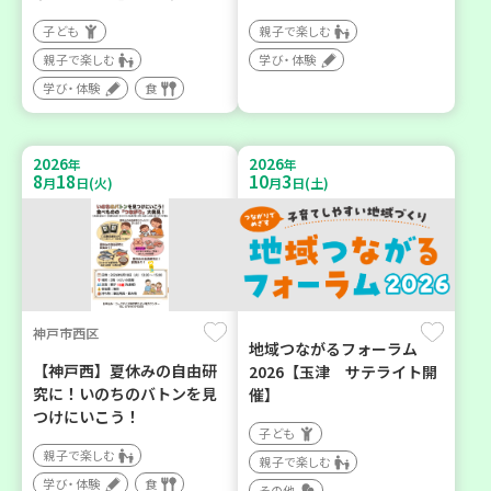
子ども
親子で楽しむ
親子で楽しむ
学び・体験
学び・体験
食
2026
2026
年
年
8
18
10
3
月
日(火)
月
日(土)
神戸市西区
地域つながるフォーラム
【神戸西】夏休みの自由研
2026【玉津 サテライト開
究に！いのちのバトンを見
催】
つけにいこう！
子ども
親子で楽しむ
親子で楽しむ
学び・体験
食
その他