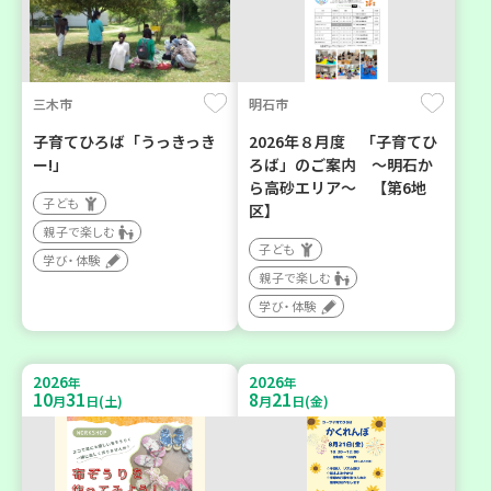
三木市
明石市
子育てひろば「うっきっき
2026年８月度 「子育てひ
ー!」
ろば」のご案内 ～明石か
ら高砂エリア～ 【第6地
子ども
区】
親子で楽しむ
子ども
学び・体験
親子で楽しむ
学び・体験
2026
2026
年
年
10
31
8
21
月
日(土)
月
日(金)