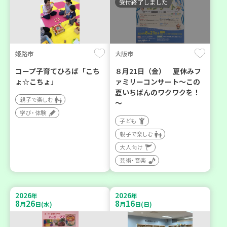
受付終了しました
姫路市
大阪市
コープ子育てひろば「こち
８月21日（金） 夏休みフ
ょ☆こちょ」
ァミリーコンサート～この
夏いちばんのワクワクを！
親子で楽しむ
～
学び・体験
子ども
親子で楽しむ
大人向け
芸術・音楽
2026
2026
年
年
8
26
8
16
月
日(水)
月
日(日)