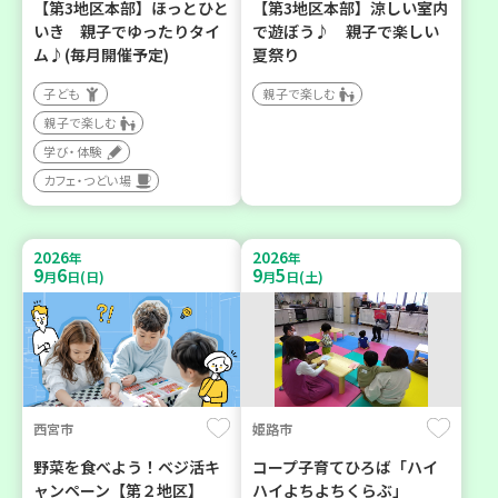
【第3地区本部】ほっとひと
【第3地区本部】涼しい室内
いき 親子でゆったりタイ
で遊ぼう♪ 親子で楽しい
ム♪(毎月開催予定)
夏祭り
子ども
親子で楽しむ
親子で楽しむ
学び・体験
カフェ・つどい場
2026
2026
年
年
9
6
9
5
月
日(日)
月
日(土)
西宮市
姫路市
野菜を食べよう！ベジ活キ
コープ子育てひろば「ハイ
ャンペーン【第２地区】
ハイよちよちくらぶ」