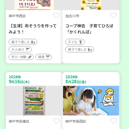
神戸市西区
加古川市
【玉津】布ぞうりを作って
コープ神吉 子育てひろば
みよう！
「かくれんぼ」
親子で楽しむ
子ども
大人向け
親子で楽しむ
学び・体験
環境
2026
2026
年
年
9
16
8
28
月
日(水)
月
日(金)
神戸市兵庫区
神戸市長田区