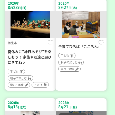
2026
2026
年
年
8
23
8
27
月
日(日)
月
日(木)
相生市
子育てひろば「こころん」
夏休みに"縁日あそび"を楽
子ども
しもう！ 家族や友達と遊び
にきてね♪
親子で楽しむ
学び・体験
子ども
親子で楽しむ
学び・体験
その他
2026
2026
年
年
8
18
8
21
月
日(火)
月
日(金)