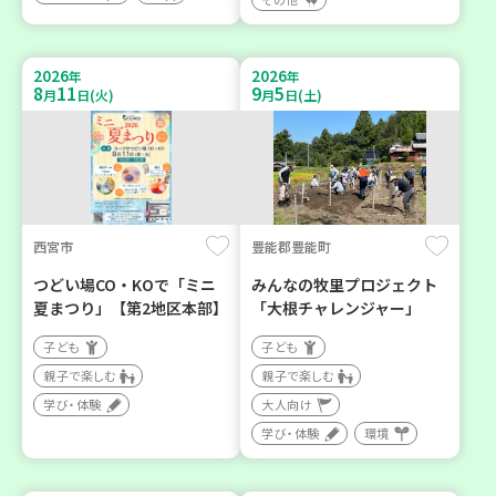
2026
2026
年
年
8
11
9
5
月
日(火)
月
日(土)
西宮市
豊能郡豊能町
つどい場CO・KOで「ミニ
みんなの牧里プロジェクト
夏まつり」【第2地区本部】
「大根チャレンジャー」
子ども
子ども
親子で楽しむ
親子で楽しむ
学び・体験
大人向け
学び・体験
環境