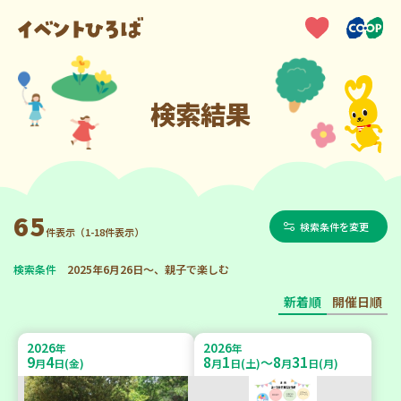
検索結果
65
検索条件を変更
件表示（1-18件表示）
検索条件
2025年6月26日～、親子で楽しむ
新着順
開催日順
2026
2026
年
年
9
4
8
1
8
31
～
月
日(金)
月
日(土)
月
日(月)