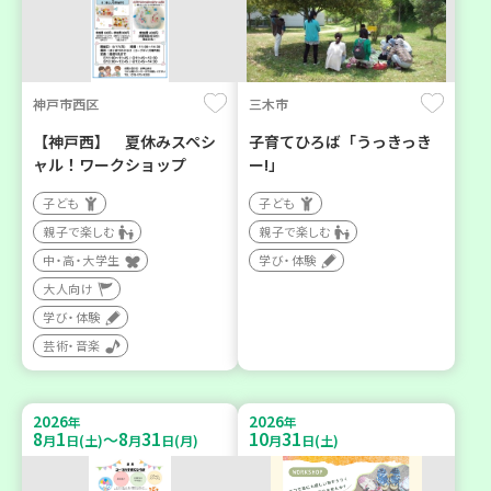
神戸市西区
三木市
【神戸西】 夏休みスペシ
子育てひろば「うっきっき
ャル！ワークショップ
ー!」
子ども
子ども
親子で楽しむ
親子で楽しむ
中・高・大学生
学び・体験
大人向け
学び・体験
芸術・音楽
2026
2026
年
年
8
1
8
31
10
31
～
月
日(土)
月
日(月)
月
日(土)