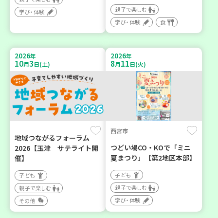
親子で楽しむ
学び・体験
学び・体験
食
2026
2026
年
年
10
3
8
11
月
日(土)
月
日(火)
西宮市
地域つながるフォーラム
つどい場CO・KOで「ミニ
2026【玉津 サテライト開
夏まつり」【第2地区本部】
催】
子ども
子ども
親子で楽しむ
親子で楽しむ
学び・体験
その他