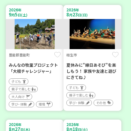
2026
2026
年
年
9
5
8
23
月
日(土)
月
日(日)
豊能郡豊能町
相生市
みんなの牧里プロジェクト
夏休みに"縁日あそび"を楽
「大根チャレンジャー」
しもう！ 家族や友達と遊び
にきてね♪
子ども
子ども
親子で楽しむ
親子で楽しむ
大人向け
学び・体験
その他
学び・体験
環境
2026
2026
年
年
8
27
8
18
月
日(木)
月
日(火)