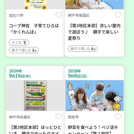
加古川市
神戸市長田区
コープ神吉 子育てひろば
【第3地区本部】涼しい室内
「かくれんぼ」
で遊ぼう♪ 親子で楽しい
夏祭り
子ども
親子で楽しむ
親子で楽しむ
2026
2026
年
年
9
16
9
6
月
日(水)
月
日(日)
神戸市兵庫区
西宮市
【第3地区本部】ほっとひと
野菜を食べよう！ベジ活キ
いき 親子でゆったりタイ
ャンペーン【第２地区】