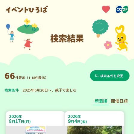
検索結果
66
検索条件を変更
件表示（1-18件表示）
検索条件
2025年6月26日～、親子で楽しむ
新着順
開催日順
2026
2026
年
年
8
17
9
4
月
日(月)
月
日(金)