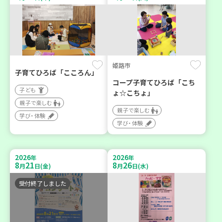
姫路市
子育てひろば「こころん」
コープ子育てひろば「こち
子ども
ょ☆こちょ」
親子で楽しむ
親子で楽しむ
学び・体験
学び・体験
2026
2026
年
年
8
21
8
26
月
日(金)
月
日(水)
受付終了しました