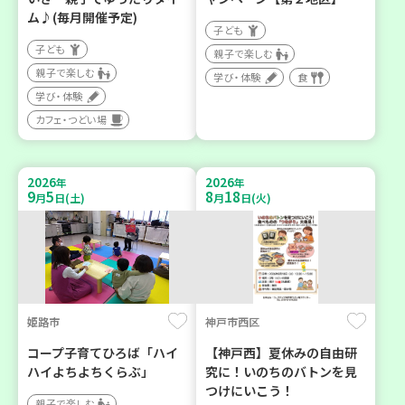
ム♪(毎月開催予定)
子ども
子ども
親子で楽しむ
親子で楽しむ
学び・体験
食
学び・体験
カフェ・つどい場
2026
2026
年
年
9
5
8
18
月
日(土)
月
日(火)
姫路市
神戸市西区
コープ子育てひろば「ハイ
【神戸西】夏休みの自由研
ハイよちよちくらぶ」
究に！いのちのバトンを見
つけにいこう！
親子で楽しむ