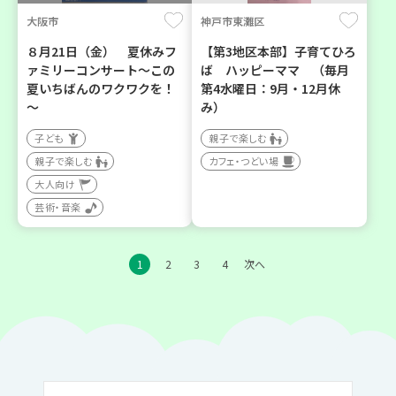
大阪市
神戸市東灘区
８月21日（金） 夏休みフ
【第3地区本部】子育てひろ
ァミリーコンサート～この
ば ハッピーママ （毎月
夏いちばんのワクワクを！
第4水曜日：9月・12月休
～
み）
子ども
親子で楽しむ
親子で楽しむ
カフェ・つどい場
大人向け
芸術・音楽
1
2
3
4
次へ