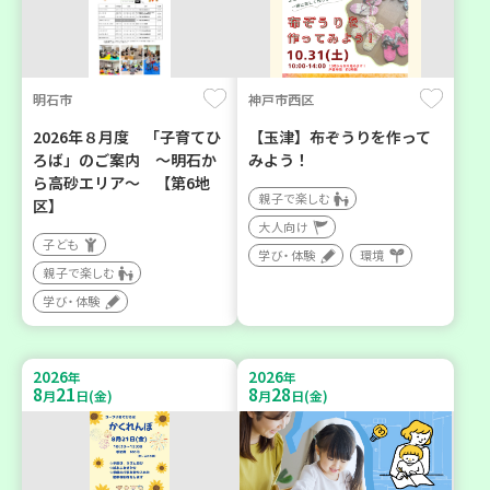
明石市
神戸市西区
2026年８月度 「子育てひ
【玉津】布ぞうりを作って
ろば」のご案内 ～明石か
みよう！
ら高砂エリア～ 【第6地
親子で楽しむ
区】
大人向け
子ども
学び・体験
環境
親子で楽しむ
学び・体験
2026
2026
年
年
8
21
8
28
月
日(金)
月
日(金)