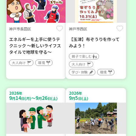
神戸市長田区
神戸市西区
エネルギーを上手に使うテ
【玉津】布ぞうりを作って
クニック ～新しいライフス
みよう！
タイルで地球を守る～
親子で楽しむ
大人向け
環境
大人向け
学び・体験
環境
2026
2026
年
年
9
14
9
26
9
5
～
月
日(月)
月
日(土)
月
日(土)