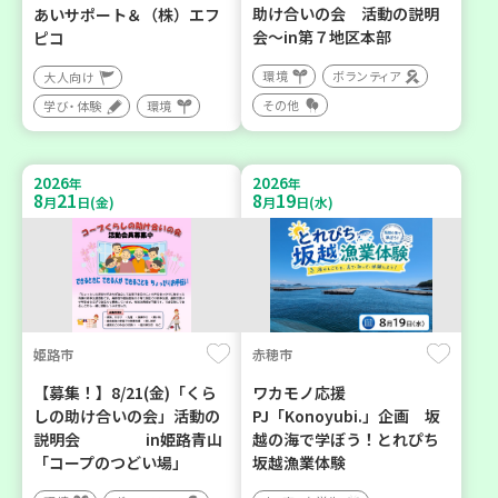
助け合いの会 活動の説明
あいサポート＆（株）エフ
会～in第７地区本部
ピコ
環境
ボランティア
大人向け
その他
学び・体験
環境
2026
2026
年
年
8
21
8
19
月
日(金)
月
日(水)
姫路市
赤穂市
【募集！】8/21(金)「くら
ワカモノ応援
しの助け合いの会」活動の
PJ「Konoyubi.」企画 坂
説明会 in姫路青山
越の海で学ぼう！とれぴち
「コープのつどい場」
坂越漁業体験