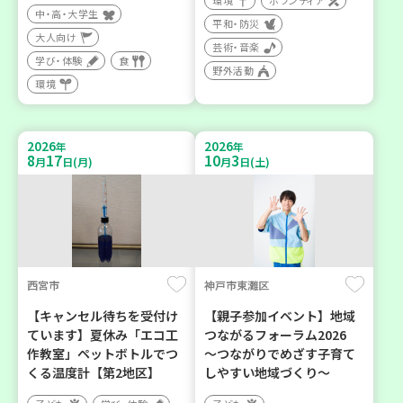
環境
ボランティア
中・高・大学生
平和・防災
大人向け
芸術・音楽
学び・体験
食
野外活動
環境
2026
2026
年
年
8
17
10
3
月
日(月)
月
日(土)
西宮市
神戸市東灘区
【キャンセル待ちを受付け
【親子参加イベント】地域
ています】夏休み「エコ工
つながるフォーラム2026
作教室」ペットボトルでつ
～つながりでめざす子育て
くる温度計【第2地区】
しやすい地域づくり～