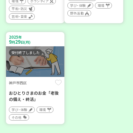
環境
ボランティア
学び・体験
環境
平和・防災
野外活動
芸術・音楽
2025
年
9
29
月
日(月)
受付終了しました
神戸市西区
おひとりさまのお金「老後
の備え・終活」
学び・体験
環境
その他