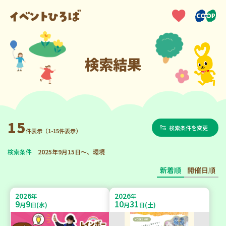
検索結果
15
検索条件を変更
件表示（1-15件表示）
検索条件
2025年9月15日～、環境
新着順
開催日順
2026
2026
年
年
9
9
10
31
月
日(水)
月
日(土)