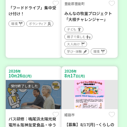
豊能郡豊能町
「フードドライブ」集中受
みんなの牧里プロジェクト
け付け！
「大根チャレンジャー」
環境
ボランティア
子ども
親子で楽しむ
大人向け
学び・体験
環境
2026
2026
年
年
10
26
8
17
月
日(月)
月
日(月)
受付終了しました
姫路市
バス研修：鳴尾浜太陽光発
【募集】8/17(月) ~くらしの
電所＆阪神友愛食品・ゆう