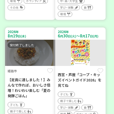
環境
ボランティア
中・高・大学生
その他
学び・体験
食
環境
2026
2026
年
年
8
19
6
30
8
17
～
月
日(水)
月
日(火)
月
日(月)
受付終了しました
姫路市
西宮・芦屋「コープ・キッ
【定員に達しました！】み
ズイベントガイド2026」を
んなで作れば、おいしさ倍
見てね
増！わいわい楽しむ「夏の
子ども
発酵ごはん」
親子で楽しむ
子ども
学び・体験
食
親子で楽しむ