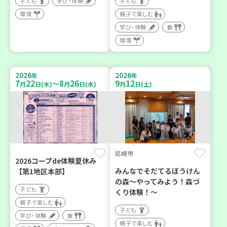
子ども
学び・体験
子ども
環境
親子で楽しむ
学び・体験
食
環境
2026
2026
年
年
7
22
8
26
9
12
～
月
日(水)
月
日(水)
月
日(土)
尼崎市
2026コープde体験夏休み
みんなでそだてるぼうけん
【第1地区本部】
の森～やってみよう！森づ
子ども
くり体験！～
親子で楽しむ
子ども
学び・体験
食
親子で楽しむ