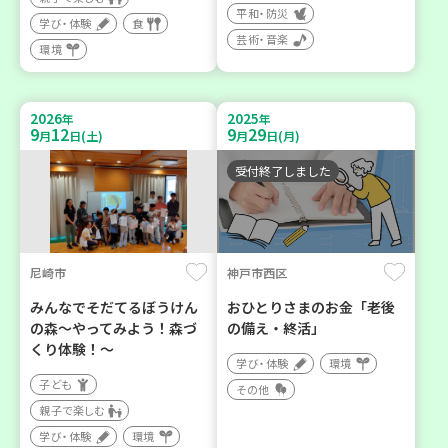
平和・防災
学び・体験
食
芸術・音楽
環境
2026
2025
年
年
9
12
9
29
月
日(土)
月
日(月)
受付終了しました
尼崎市
神戸市西区
みんなでそだてるぼうけん
おひとりさまのお金「老後
の森～やってみよう！森づ
の備え・終活」
くり体験！～
学び・体験
環境
子ども
その他
親子で楽しむ
学び・体験
環境