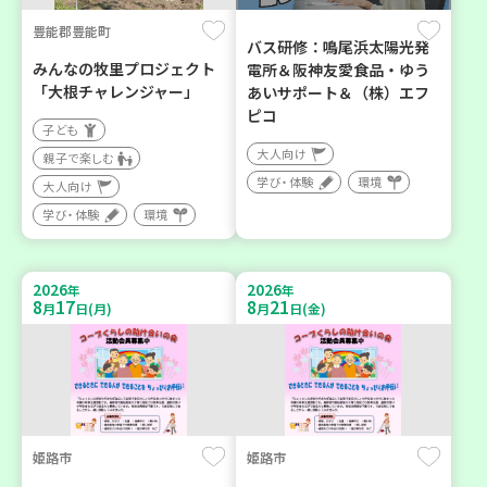
豊能郡豊能町
バス研修：鳴尾浜太陽光発
みんなの牧里プロジェクト
電所＆阪神友愛食品・ゆう
「大根チャレンジャー」
あいサポート＆（株）エフ
ピコ
子ども
大人向け
親子で楽しむ
学び・体験
環境
大人向け
学び・体験
環境
2026
2026
年
年
8
17
8
21
月
日(月)
月
日(金)
姫路市
姫路市