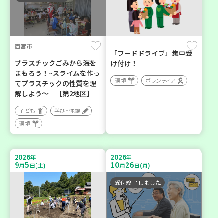
西宮市
「フードドライブ」集中受
プラスチックごみから海を
け付け！
まもろう！~スライムを作っ
環境
ボランティア
てプラスチックの性質を理
解しよう～ 【第2地区】
子ども
学び・体験
環境
2026
2026
年
年
9
5
10
26
月
日(土)
月
日(月)
受付終了しました