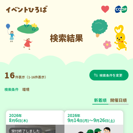
検索結果
16
検索条件を変更
件表示（1-16件表示）
検索条件
環境
新着順
開催日順
2026
2026
年
年
8
6
9
14
9
26
～
月
日(木)
月
日(月)
月
日(土)
受付終了しました