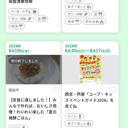
坂越漁業体験
親子で楽しむ
中・高・大学生
学び・体験
食
学び・体験
食
環境
野外活動
環境
2026
2026
年
年
8
19
6
30
8
17
～
月
日(水)
月
日(火)
月
日(月)
受付終了しました
姫路市
西宮・芦屋「コープ・キッ
【定員に達しました！】み
ズイベントガイド2026」を
んなで作れば、おいしさ倍
見てね
増！わいわい楽しむ「夏の
子ども
発酵ごはん」
親子で楽しむ
子ども