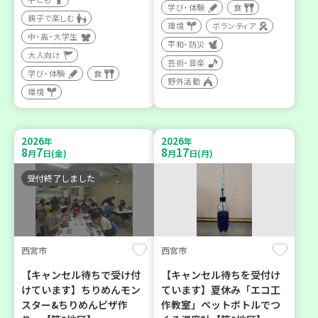
学び・体験
食
親子で楽しむ
環境
ボランティア
中・高・大学生
平和・防災
大人向け
芸術・音楽
学び・体験
食
野外活動
環境
2026
2026
年
年
8
7
8
17
月
日(金)
月
日(月)
受付終了しました
西宮市
西宮市
【キャンセル待ちで受け付
【キャンセル待ちを受付け
けています】ちりめんモン
ています】夏休み「エコ工
スター&ちりめんピザ作
作教室」ペットボトルでつ