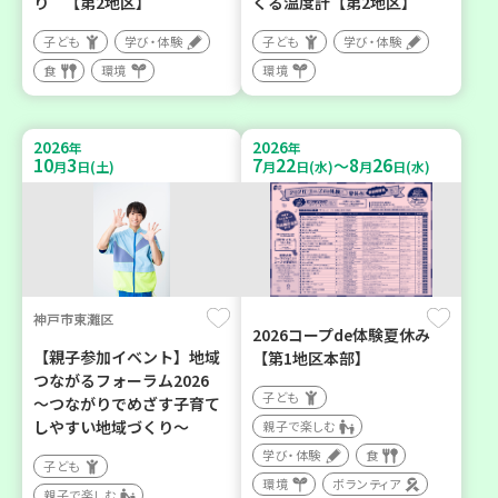
り 【第2地区】
くる温度計【第2地区】
子ども
学び・体験
子ども
学び・体験
食
環境
環境
2026
2026
年
年
10
3
7
22
8
26
～
月
日(土)
月
日(水)
月
日(水)
神戸市東灘区
2026コープde体験夏休み
【親子参加イベント】地域
【第1地区本部】
つながるフォーラム2026
子ども
～つながりでめざす子育て
しやすい地域づくり～
親子で楽しむ
学び・体験
食
子ども
環境
ボランティア
親子で楽しむ