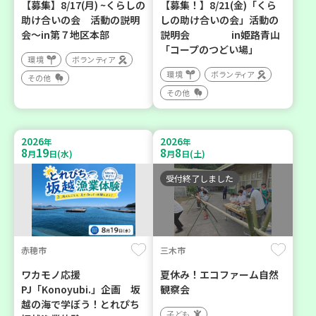
【募集】8/17(月) ~くらしの
【募集！】8/21(金)「くら
助け合いの会 活動の説明
しの助け合いの会」活動の
会～in第７地区本部
説明会 in姫路青山
「コープのつどい場」
環境
ボランティア
環境
ボランティア
その他
その他
2026
2026
年
年
8
19
8
8
月
日(水)
月
日(土)
受付終了しました
赤穂市
三木市
ワカモノ応援
夏休み！エコファーム自然
PJ「Konoyubi.」企画 坂
観察会
越の海で学ぼう！とれぴち
子ども