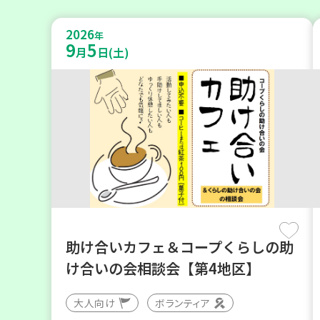
2026
年
9
5
月
日(土)
助け合いカフェ＆コープくらしの助
け合いの会相談会【第4地区】
大人向け
ボランティア