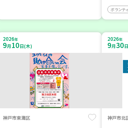
ボランテ
2026
2026
年
年
9
10
9
30
月
日(木)
月
日
神戸市東灘区
神戸市北