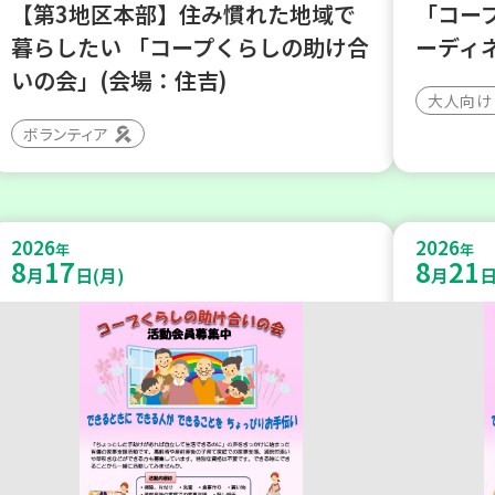
【第3地区本部】住み慣れた地域で
「コー
暮らしたい 「コープくらしの助け合
ーディ
いの会」(会場：住吉)
大人向け
ボランティア
2026
2026
年
年
8
17
8
21
月
日(月)
月
日