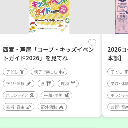
西宮・芦屋「コープ・キッズイベン
2026
トガイド2026」を見てね
本部】
子ども
親子で楽しむ
子ども
学び・体験
食
環境
学び・体
ボランティア
平和・防災
ボランテ
芸術・音楽
野外活動
芸術・音