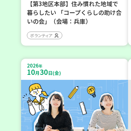
【第3地区本部】住み慣れた地域で
暮らしたい 「コープくらしの助け合
いの会」（会場：兵庫）
ボランティア
2026
年
10
30
月
日(金)