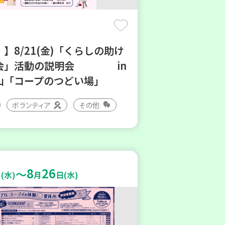
】8/21(金)「くらしの助け
会」活動の説明会 in
山「コープのつどい場」
ボランティア
その他
8
26
～
(水)
月
日(水)