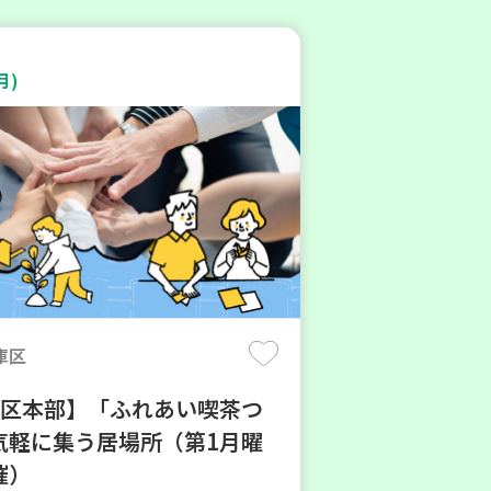
月)
庫区
地区本部】「ふれあい喫茶つ
気軽に集う居場所（第1月曜
催）