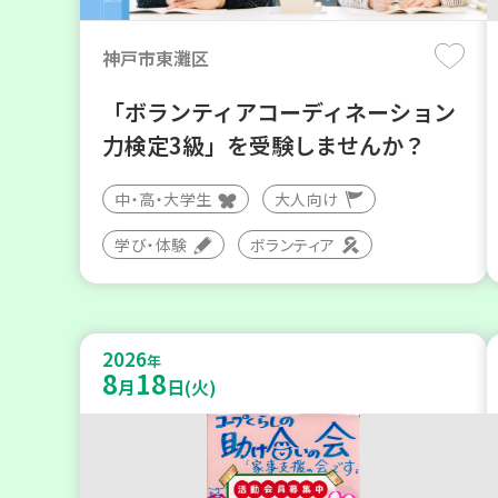
神戸市東灘区
「ボランティアコーディネーション
力検定3級」を受験しませんか？
中・高・大学生
大人向け
学び・体験
ボランティア
2026
年
8
18
月
日(火)