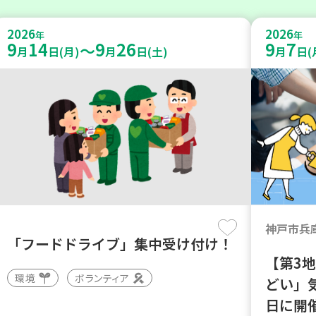
2026
2026
年
年
9
14
9
26
9
7
～
月
日(月)
月
日(土)
月
日(
神戸市兵
「フードドライブ」集中受け付け！
【第3
環境
ボランティア
どい」
日に開