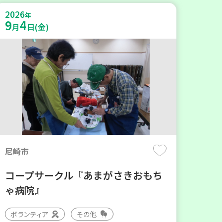
2026
年
9
4
月
日(金)
尼崎市
コープサークル『あまがさきおもち
ゃ病院』
ボランティア
その他