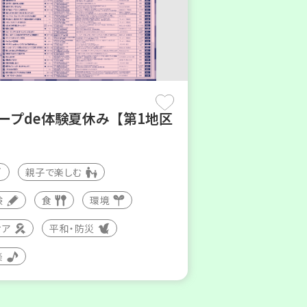
コープde体験夏休み【第1地区
親子で楽しむ
験
食
環境
ィア
平和・防災
楽