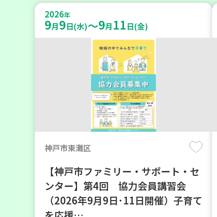
2026
年
9
9
9
11
～
月
日(水)
月
日(金)
神戸市東灘区
【神戸市ファミリー・サポート・セ
ンター】第4回 協力会員講習会
（2026年9月9日･11日開催）子育て
を応援…