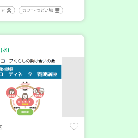
ィア
カフェ・つどい場
(水)
区