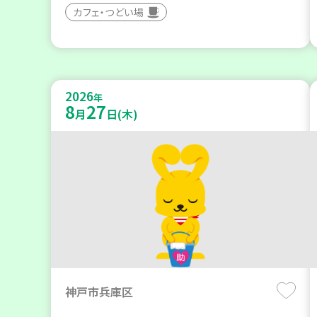
カフェ・つどい場
2026
年
8
27
月
日(木)
神戸市兵庫区