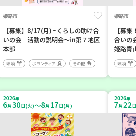
姫路市
姫路市
【募集】8/17(月) ~くらしの助け合
【募集！
いの会 活動の説明会～in第７地区
合いの
本部
姫路青
環境
ボランティア
その他
環境
2026
2026
年
年
6
30
8
17
7
22
～
月
日(火)
月
日(月)
月
日