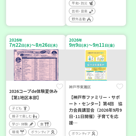
平和・防災
芸術・音楽
野外活動
2026
2026
年
年
7
22
8
26
9
9
9
11
～
～
月
日(水)
月
日(水)
月
日(水)
月
日(金)
神戸市東灘区
2026コープde体験夏休み
【神戸市ファミリー・サポ
【第1地区本部】
ート・センター】第4回 協
子ども
力会員講習会（2026年9月9
日･11日開催）子育てを応
親子で楽しむ
援…
学び・体験
食
環境
ボランティア
ボランティア