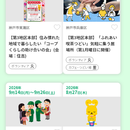
神戸市東灘区
神戸市兵庫区
【第3地区本部】住み慣れた
【第3地区本部】「ふれあい
地域で暮らしたい 「コープ
喫茶つどい」気軽に集う居
くらしの助け合いの会」(会
場所（第1月曜日に開催）
場：住吉)
ボランティア
ボランティア
カフェ・つどい場
2026
2026
年
年
9
14
9
26
8
27
～
月
日(月)
月
日(土)
月
日(木)