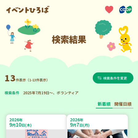
検索結果
13
検索条件を変更
件表示（1-13件表示）
検索条件
2025年7月19日～、ボランティア
新着順
開催日順
2026
2026
年
年
9
10
9
7
月
日(木)
月
日(月)