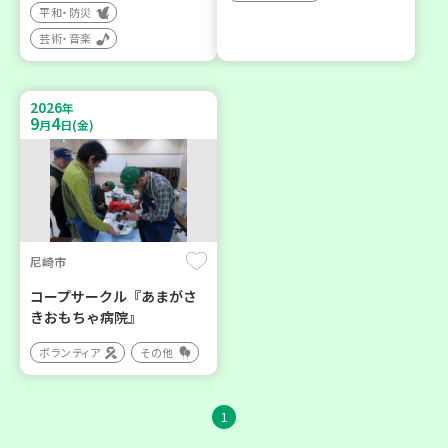
平和・防災
芸術・音楽
2026
年
9
4
月
日(金)
尼崎市
コープサークル『あまがさ
きおもちゃ病院』
ボランティア
その他
1