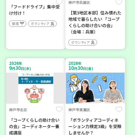
神戸市兵庫区
「フードドライブ」集中受
【第3地区本部】住み慣れた
け付け！
地域で暮らしたい 「コープ
環境
ボランティア
くらしの助け合いの会」
（会場：兵庫）
ボランティア
2026
2026
年
年
9
30
10
30
月
日(水)
月
日(金)
神戸市北区
神戸市東灘区
「コープくらしの助け合い
「ボランティアコーディネ
の会」コーディネーター養
ーション力検定3級」を受験
成講座
しませんか？