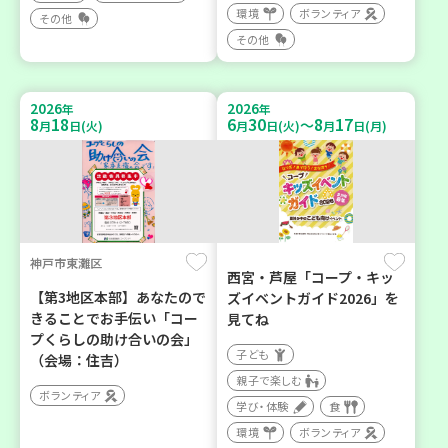
環境
ボランティア
その他
その他
2026
2026
年
年
8
18
6
30
8
17
～
月
日(火)
月
日(火)
月
日(月)
神戸市東灘区
西宮・芦屋「コープ・キッ
【第3地区本部】あなたので
ズイベントガイド2026」を
きることでお手伝い「コー
見てね
プくらしの助け合いの会」
子ども
（会場：住吉）
親子で楽しむ
ボランティア
学び・体験
食
環境
ボランティア