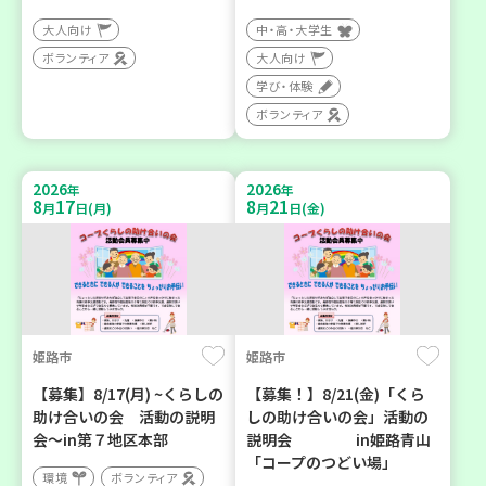
大人向け
中・高・大学生
ボランティア
大人向け
学び・体験
ボランティア
2026
2026
年
年
8
17
8
21
月
日(月)
月
日(金)
姫路市
姫路市
【募集】8/17(月) ~くらしの
【募集！】8/21(金)「くら
助け合いの会 活動の説明
しの助け合いの会」活動の
会～in第７地区本部
説明会 in姫路青山
「コープのつどい場」
環境
ボランティア