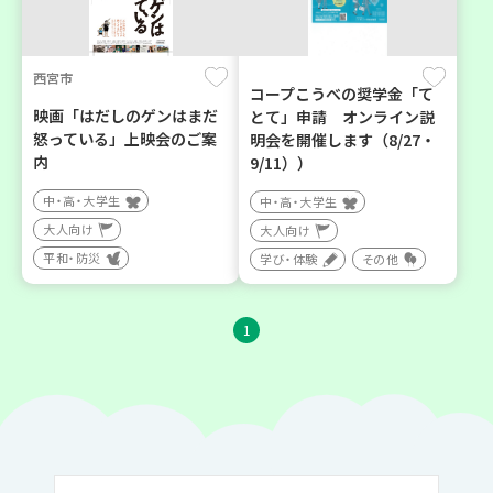
西宮市
コープこうべの奨学金「て
映画「はだしのゲンはまだ
とて」申請 オンライン説
怒っている」上映会のご案
明会を開催します（8/27・
内
9/11））
中・高・大学生
中・高・大学生
大人向け
大人向け
平和・防災
学び・体験
その他
1