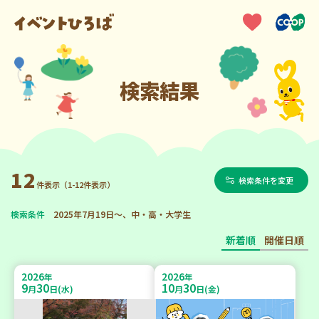
検索結果
12
検索条件を変更
件表示（1-12件表示）
検索条件
2025年7月19日～、中・高・大学生
新着順
開催日順
2026
2026
年
年
9
30
10
30
月
日(水)
月
日(金)