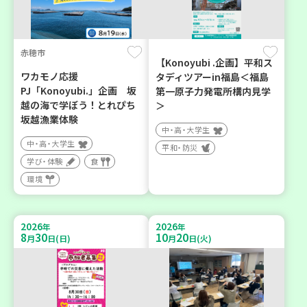
赤穂市
【Konoyubi .企画】平和ス
ワカモノ応援
タディツアーin福島＜福島
PJ「Konoyubi.」企画 坂
第一原子力発電所構内見学
越の海で学ぼう！とれぴち
＞
坂越漁業体験
中・高・大学生
中・高・大学生
平和・防災
学び・体験
食
環境
2026
2026
年
年
8
30
10
20
月
日(日)
月
日(火)