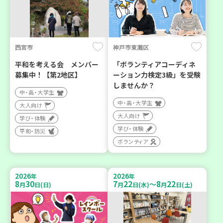
西宮市
神戸市東灘区
平和を考える会 メンバー
「ボランティアコーディネ
募集中！【第2地区】
ーション力検定3級」を受験
しませんか？
中・高・大学生
中・高・大学生
大人向け
大人向け
学び・体験
学び・体験
平和・防災
ボランティア
2026
2026
年
年
8
30
7
22
8
22
～
月
日(日)
月
日(水)
月
日(土)