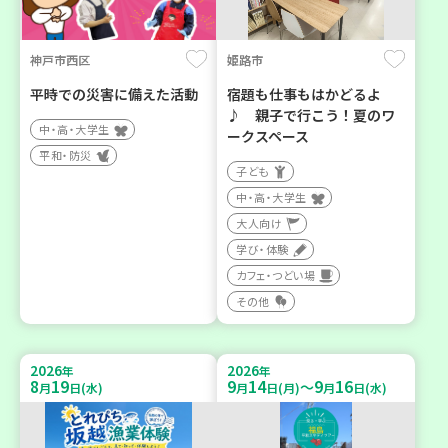
神戸市西区
姫路市
平時での災害に備えた活動
宿題も仕事もはかどるよ
♪ 親子で行こう！夏のワ
中・高・大学生
ークスペース
平和・防災
子ども
中・高・大学生
大人向け
学び・体験
カフェ・つどい場
その他
2026
2026
年
年
8
19
9
14
9
16
～
月
日(水)
月
日(月)
月
日(水)