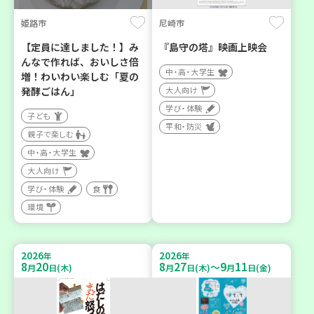
姫路市
尼崎市
【定員に達しました！】み
『島守の塔』映画上映会
んなで作れば、おいしさ倍
中・高・大学生
増！わいわい楽しむ「夏の
発酵ごはん」
大人向け
学び・体験
子ども
平和・防災
親子で楽しむ
中・高・大学生
大人向け
学び・体験
食
環境
2026
2026
年
年
8
20
8
27
9
11
～
月
日(木)
月
日(木)
月
日(金)