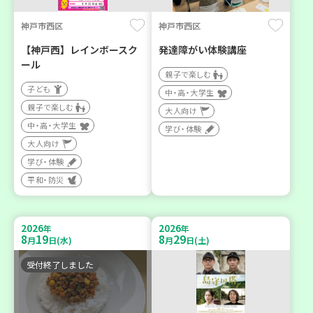
神戸市西区
神戸市西区
【神戸西】レインボースク
発達障がい体験講座
ール
親子で楽しむ
子ども
中・高・大学生
親子で楽しむ
大人向け
中・高・大学生
学び・体験
大人向け
学び・体験
平和・防災
2026
2026
年
年
8
19
8
29
月
日(水)
月
日(土)
受付終了しました