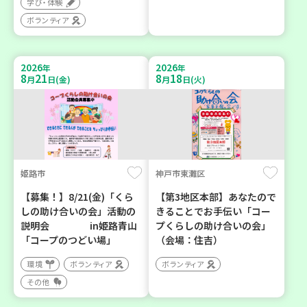
学び・体験
ボランティア
2026
2026
年
年
8
21
8
18
月
日(金)
月
日(火)
姫路市
神戸市東灘区
【募集！】8/21(金)「くら
【第3地区本部】あなたので
しの助け合いの会」活動の
きることでお手伝い「コー
説明会 in姫路青山
プくらしの助け合いの会」
「コープのつどい場」
（会場：住吉）
環境
ボランティア
ボランティア
その他