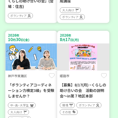
くらしの助け合いの会」(会
成講座
場：住吉)
大人向け
ボランティア
ボランティア
2026
2026
年
年
10
30
8
17
月
日(金)
月
日(月)
神戸市東灘区
姫路市
「ボランティアコーディネ
【募集】8/17(月) ~くらしの
ーション力検定3級」を受験
助け合いの会 活動の説明
しませんか？
会～in第７地区本部
中・高・大学生
環境
ボランティア
大人向け
その他