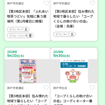
神戸市兵庫区
神戸市兵庫区
【第3地区本部】「ふれあい
【第3地区本部】住み慣れた
喫茶つどい」気軽に集う居
地域で暮らしたい 「コープ
場所（第1月曜日に開催）
くらしの助け合いの会」
（会場：兵庫）
ボランティア
ボランティア
カフェ・つどい場
2026
2026
年
年
9
10
9
30
月
日(木)
月
日(水)
神戸市東灘区
神戸市北区
【第3地区本部】住み慣れた
「コープくらしの助け合い
地域で暮らしたい 「コープ
の会」コーディネーター養