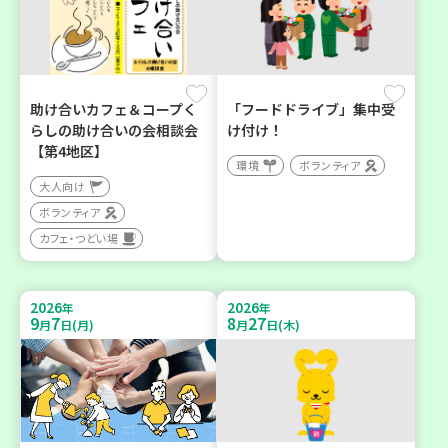
助け合いカフェ＆コープく
「フードドライブ」集中受
らしの助け合いの会相談会
け付け！
【第4地区】
環境
ボランティア
大人向け
ボランティア
カフェ・つどい場
2026
2026
年
年
9
7
8
27
月
日(月)
月
日(木)