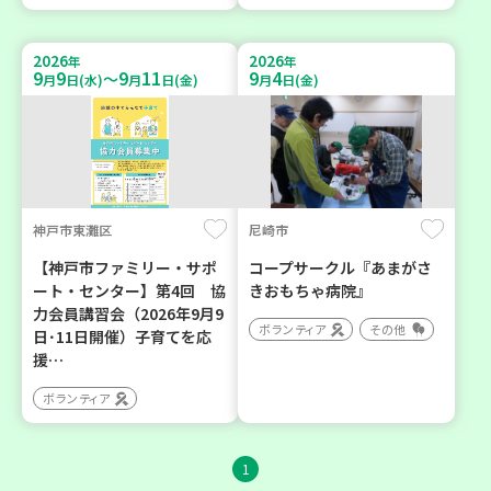
2026
2026
年
年
9
9
9
11
9
4
～
月
日(水)
月
日(金)
月
日(金)
神戸市東灘区
尼崎市
【神戸市ファミリー・サポ
コープサークル『あまがさ
ート・センター】第4回 協
きおもちゃ病院』
力会員講習会（2026年9月9
ボランティア
その他
日･11日開催）子育てを応
援…
ボランティア
1