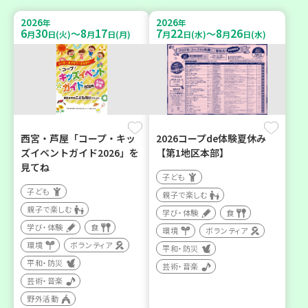
2026
2026
年
年
6
30
8
17
7
22
8
26
～
～
月
日(火)
月
日(月)
月
日(水)
月
日(水)
西宮・芦屋「コープ・キッ
2026コープde体験夏休み
ズイベントガイド2026」を
【第1地区本部】
見てね
子ども
子ども
親子で楽しむ
親子で楽しむ
学び・体験
食
学び・体験
食
環境
ボランティア
環境
ボランティア
平和・防災
平和・防災
芸術・音楽
芸術・音楽
野外活動