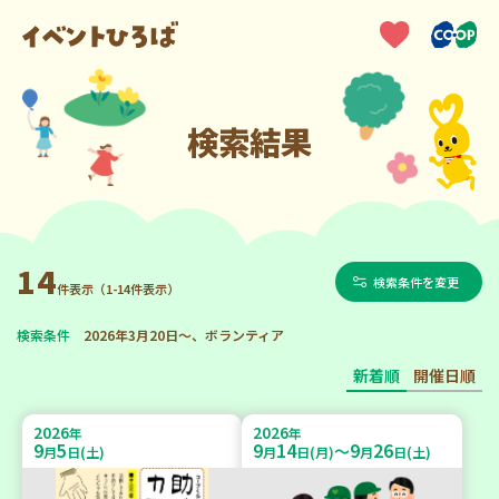
検索結果
14
検索条件を変更
件表示（1-14件表示）
検索条件
2026年3月20日～、ボランティア
新着順
開催日順
2026
2026
年
年
9
5
9
14
9
26
～
月
日(土)
月
日(月)
月
日(土)